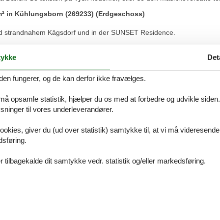
m² in Kühlungsborn (269233) (Erdgeschoss)
d strandnahem Kägsdorf und in der SUNSET Residence.
ykke
Det
 aber feinen Apartementanlage SUNSET - RESIDENCE verfügt das Apa
den fungerer, og de kan derfor ikke fravælges.
Küche, zwei Schlafzimmern (eines davon mit einem Duschbad en Suite)
en, die Einrichtung modern.
 må opsamle statistik, hjælper du os med at forbedre og udvikle siden. I
Strandkorb zu einem Sundowner und einem entspannten Blick über die
ninger til vores underleverandører.
s es sehr gut für Familien mit Kindern geeignet ist.
ndigen Hausrat eine Waschmaschine mit integriertem Trockner vor.
ookies, giver du (ud over statistik) samtykke til, at vi må videresende
 ggf. mit gebucht werden.
dsføring.
 tilbagekalde dit samtykke vedr. statistik og/eller markedsføring.
 16.00 Uhr zu Verfügung.
gen von der Zimmerreinigung ab 10.00 Uhr die Wohnung für die nachf
genießen Sie zwischenzeitlich vielleicht den Blick vom Café VALENTIN
; Ihren PKW können Sie in jedem Fall auf Ihrem Stellplatz am Haus ab