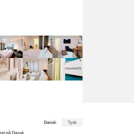
Dansk
Tysk
ekst på
Dansk
.