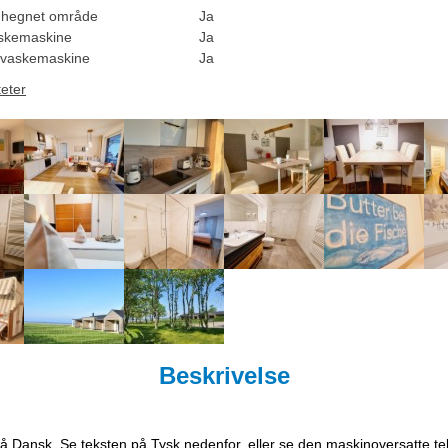
dhegnet område
Ja
skemaskine
Ja
vaskemaskine
Ja
teter
Beskrivelse
på Dansk. Se teksten på Tysk nedenfor, eller se den maskinoversatte t