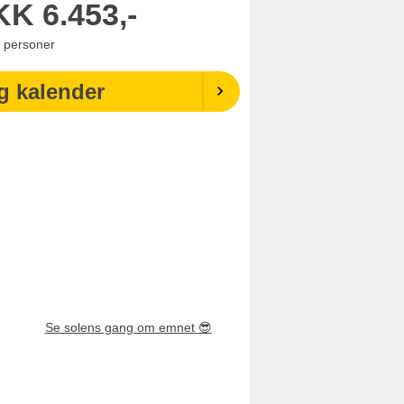
KK
6.453,-
personer
g kalender
Se solens gang om emnet
😎