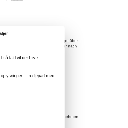
aljer
rtement STRANDKORB mit seinen 85qm über
, einem weiteren Duschbad, sowie der nach
 så fald vil der blive
 Ostsee ein.
 oplysninger til tredjepart med
olgenden Gäste wieder herrichten.
S am Leuchtturm in Bastorf oder unternehmen
stellen.