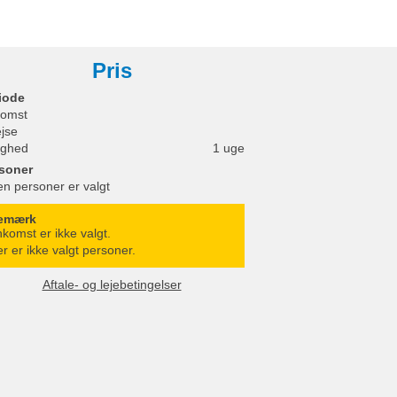
Pris
iode
omst
ejse
ighed
1 uge
soner
en personer er valgt
emærk
komst er ikke valgt.
r er ikke valgt personer.
Aftale- og lejebetingelser