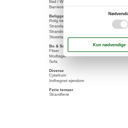
Bad / WC
Barrierefri bruser
Nødvendi
Beliggenhed
Rolig beliggenhed
Strandafstand 100-500m
Strandnah
Stueetage
Bo & Sove
Fliser
Modtager
Sofa
Diverse
Cykelrum
Indhegnet ejendom
Ferie temaer
Strandferie