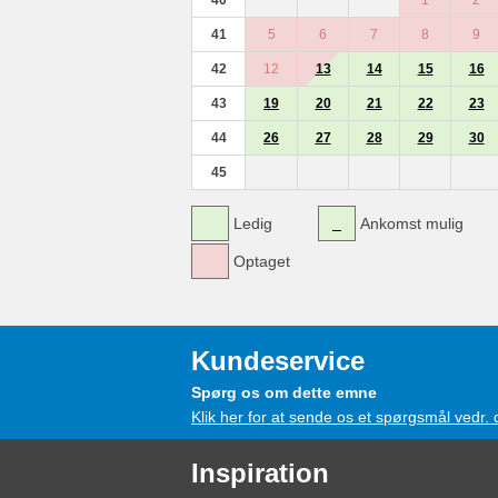
41
5
6
7
8
9
42
12
13
14
15
16
43
19
20
21
22
23
44
26
27
28
29
30
45
Ledig
Ankomst mulig
Optaget
Kundeservice
Spørg os om dette emne
Klik her for at sende os et spørgsmål vedr.
Inspiration