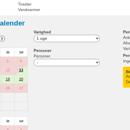
Toaster
Vandvarmer
alender
Varighed
Per
Ank
Afr
Var
Personer
lø
sø
Per
Personer
Ing
5
6
12
13
B
An
19
20
De
26
27
lø
sø
3
4