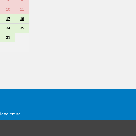
10
11
17
18
24
25
31
 dette emne.