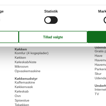
Stue/s
Ikke-rygere
Bruser
Senior venlig
Garder
ge
Statistik
Mark
Separat indgang
Hårtørr
Vaskemaskine
Lænest
WLAN
Plantes
SAT-fla
Grundlæggende
Køkkener
1
Udend
Stue
1
Terras
Størrelse
84 m²
Udendør
Køkken
Gratis 
Komfur (4 kogeplader)
Have
Køkken
Havemø
Køleskab/kiste
Havemø
Mikroovn
Parkeri
Opvaskemaskine
Skur
Udendør
Køkkenudstyr
Kaffemaskine
Underh
Køkkenvask
Interne
Køleskab
TV
Ovn
Spisestue
Tekøkken