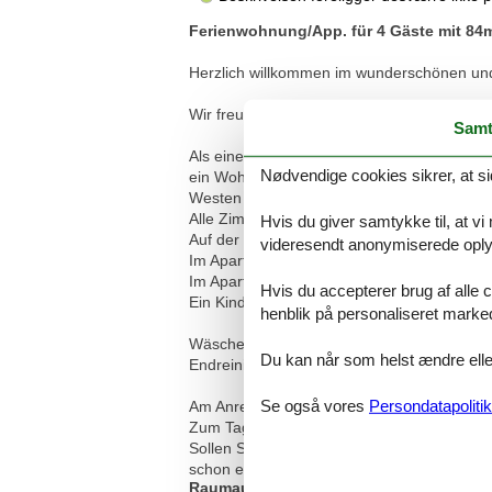
Ferienwohnung/App. für 4 Gäste mit 84
Herzlich willkommen im wunderschönen un
Wir freuen uns auf Ihren Besuch!
Samt
Als eines von 7 Apartements der kleinen
Nødvendige cookies sikrer, at si
ein Wohnzimmer mit intergrierter offener 
Westen ausgerichteten Sonnenterrasse.
Alle Zimmer sind hell und freundlich gehalt
Hvis du giver samtykke til, at vi
Auf der angrenzenden Liegewiese lädt der 
videresendt anonymiserede oplys
Im Apartement ist ausreichend Platz, so das
Im Apartment finden Sie neben allem notwe
Hvis du accepterer brug af alle c
Ein Kinderreisebett ist vorhanden und kann
henblik på personaliseret marke
Wäschepaket einmalig p.P. 23,80€
Du kan når som helst ændre eller
Endreinigung einmalig 90,00€
Se også vores
Persondatapolitik
Am Anreisetag steht Ihnen die Wohnung ab
Zum Tag Ihrer Abreise werden unsere Kolle
Sollen Sie vorzeitig in Kägsdorf anreisen 
schon einen kleinen Spaziergang zum Strand
Raumaufteilung