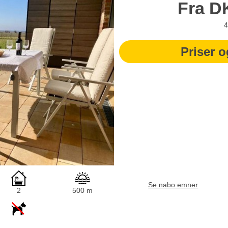
Fra
D
4
Priser o
Se nabo emner
2
500 m