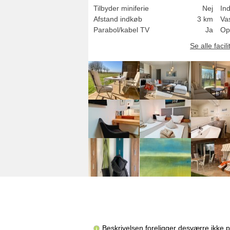
Tilbyder miniferie
Nej
In
Afstand indkøb
3 km
Va
Parabol/kabel TV
Ja
Op
Se alle facili
Beskrivelsen foreligger desværre ikke 