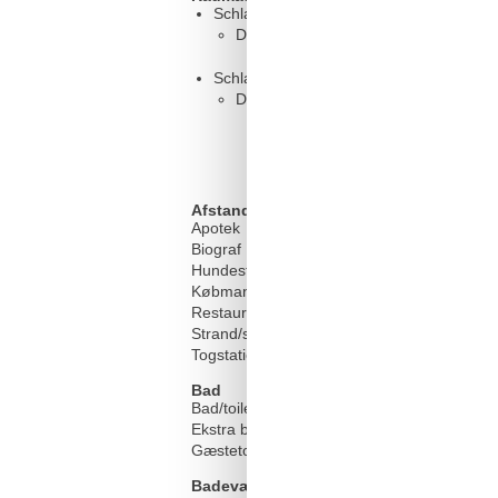
Schlafzimmer, 18 m², 2 Personen
Doppelbett - Size: 151-180 cm
Schlafzimmer, 18 m², 2 Personen
Doppelbett - Size: 151-180 cm
Afstand
Apotek
Biograf
Hundestrand
Købmand
Restaurant
Strand/sø
Togstation/busstoppested
Bad
Bad/toilet
Ekstra badeværelse
Gæstetoilet
Badeværelsesudstyr