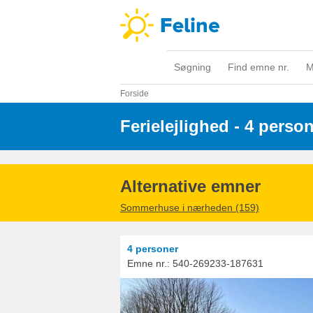
Søgning
Find emne nr.
M
Forside
Ferielejlighed - 4 perso
Alternative emner
Sommerhuse i nærheden (159)
4 personer
Emne nr.:
540-269233-187631