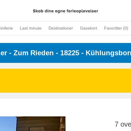
iniferie
Last minute
Destinationer
Gavekort
Favoritter (
0
)
ner
 - 
Zum Rieden
 - 18225
 - Kühlungsbor
7 ove