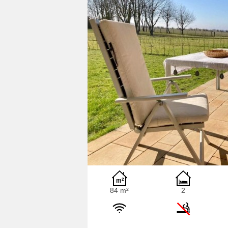
84 m²
2