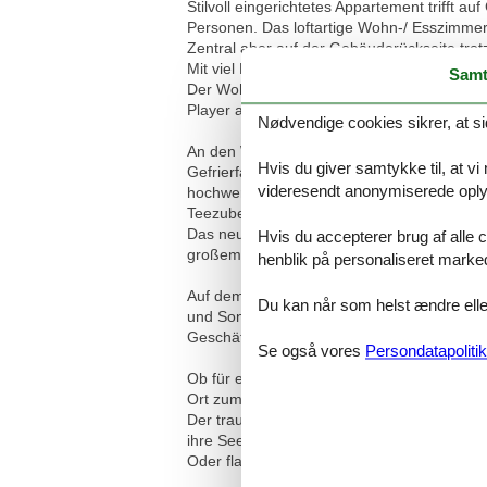
Stilvoll eingerichtetes Appartement trifft a
Personen. Das loftartige Wohn-/ Esszimmer
Zentral aber auf der Gebäuderückseite tro
Mit viel Liebe zum Detail frisch renoviert, Fe
Samt
Der Wohn- und Schlafbereich ist mit eine
Player ausgestattet. Auch an eine Lademög
Nødvendige cookies sikrer, at si
An den Wohnbereich schließt sich die komple
Hvis du giver samtykke til, at vi
Gefrierfach, 2-Platten-Induktionsherd und 
videresendt anonymiserede oplys
hochwertige Kaffeemaschine, eine Nespres
Teezubereiter und Toaster zur Verfügung. 
Das neu gestaltete Bad verfügt über Fußb
Hvis du accepterer brug af alle c
großem Spiegel.
henblik på personaliseret marke
Auf dem großzügigen, nach Westen ausger
Du kan når som helst ændre eller
und Sonnenbaden. Sonnenliegen sind ebenf
Geschäfte und Restaurants befinden sich i
Se også vores
Persondatapolitik
Ob für einen romantischen Urlaub zu zweit o
Ort zum Entspannen und Genießen.
Der traumhafte Strand von Kühlungsborn so
ihre Seele baumeln lassen und auf Deutsc
Oder flanieren Sie entlang der eleganten Os