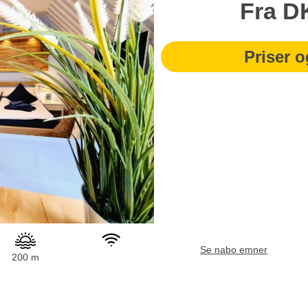
Fra
D
Priser o
Se nabo emner
200 m