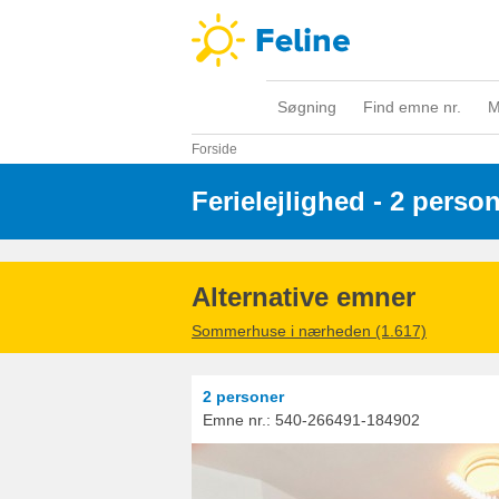
Søgning
Find emne nr.
M
Forside
Ferielejlighed - 2 perso
Alternative emner
Sommerhuse i nærheden (1.617)
2 personer
Emne nr.:
540-266491-184902