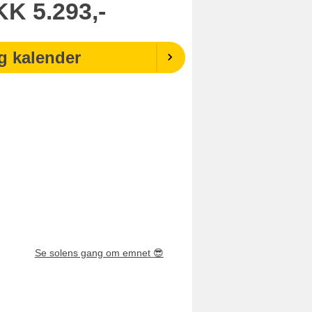
KK
5.293,-
g kalender
Se solens gang om emnet
😎