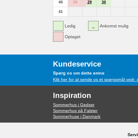
40
28
29
30
41
Ledig
Ankomst mulig
Optaget
Kundeservice
Spørg os om dette emne
Klik her for at sende os et spørgsmål vedr.
Inspiration
Sommerhus i Gedser
Sommerhus på Falster
Sommerhuse i Danmark
Serv