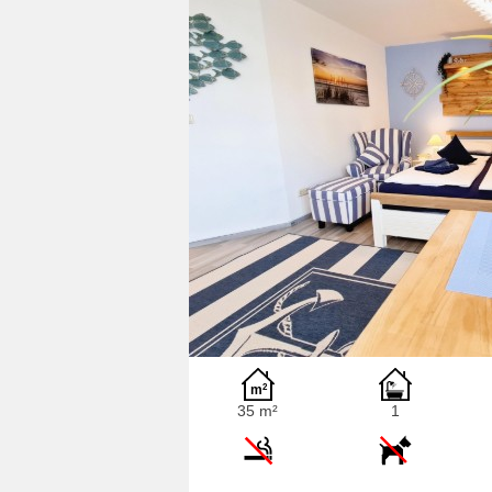
35 m²
1