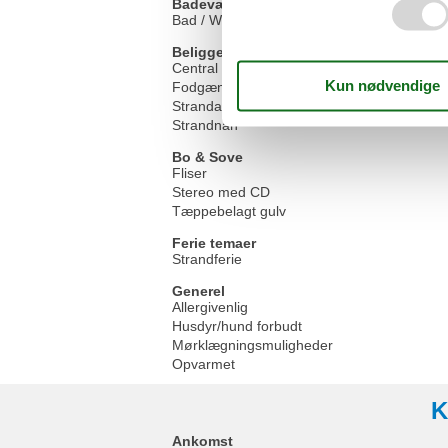
Badeværelsesudstyr
Bad / WC
Beliggenhed
Central beliggenhed (op til 10 meter)
Fodgængerfelt
Strandafstand 100-500m
Strandnah
Bo & Sove
Fliser
Stereo med CD
Tæppebelagt gulv
Ferie temaer
Strandferie
Generel
Allergivenlig
Husdyr/hund forbudt
Mørklægningsmuligheder
Opvarmet
K
Ankomst