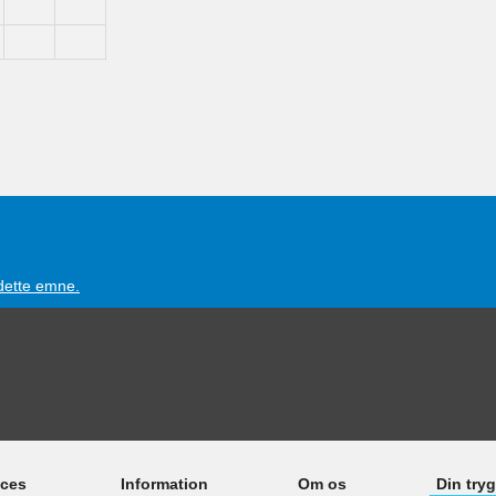
 dette emne.
ices
Information
Om os
Din try