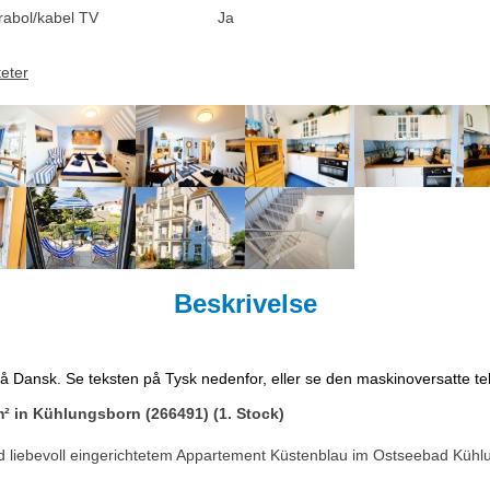
rabol/kabel TV
Ja
teter
Beskrivelse
på Dansk. Se teksten på Tysk nedenfor, eller se den maskinoversatte t
² in Kühlungsborn (266491) (1. Stock)
 liebevoll eingerichtetem Appartement Küstenblau im Ostseebad Kühl