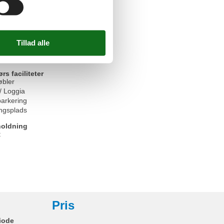
ærms-tv>100 cm
obe
er
de
t
ol
d-tv
s faciliteter
øbler
/ Loggia
parkering
ngsplads
oldning
t
Pris
iode