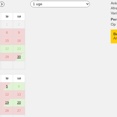
Ank
Afr
Var
lø
sø
Per
Op 
1
2
8
9
B
An
15
16
22
23
29
30
lø
sø
5
6
12
13
19
20
26
27