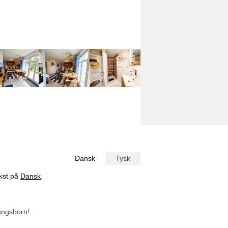
Dansk
Tysk
ekst på
Dansk
.
ungsborn!