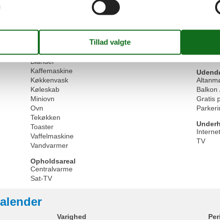
Kaffemaskine (kapsler)
Fladsk
Komfur (2 plader)
Garder
Køkken
Hårtørr
Mikroovn
Kommo
Tekøkken
Lamina
Lænest
Køkkenudstyr
SAT-fla
Blander
Kaffemaskine
Udendør
Køkkenvask
Altanm
Køleskab
Balkon 
Miniovn
Gratis 
Ovn
Parkeri
Tekøkken
Underh
Toaster
Interne
Vaffelmaskine
TV
Vandvarmer
Opholdsareal
Centralvarme
Sat-TV
alender
Varighed
Per