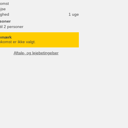
omst
ejse
ighed
1 uge
soner
til 2 personer
emærk
komst er ikke valgt.
Aftale- og lejebetingelser