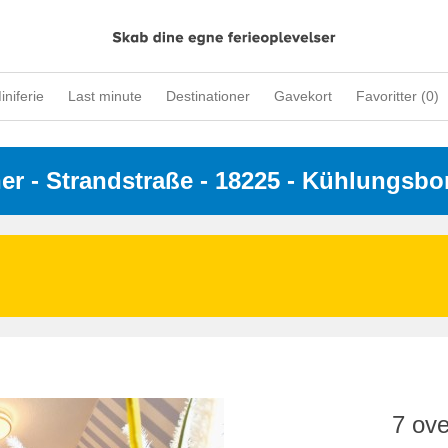
iniferie
Last minute
Destinationer
Gavekort
Favoritter (
0
)
ner
 - 
Strandstraße
 - 18225
 - Kühlungsbo
7 ove