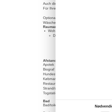
Auch die schöne Kühlungsborner Marina ist
Für Ihren PKW steht ein kostenloser Tiefga
Optional buchbare Leistungen:
Wäschepaket 25€ pro Person
Raumaufteilung
Wohn-/Schlafzimmer, 25 m², 2 Persone
Doppelbett - Size: 151-180 cm
Afstand
Apotek
Biograf
Hundestrand
Købmand
Restaurant
Strand/sø
Togstation/busstoppested
Bad
Bad/toilet
Nødvendi