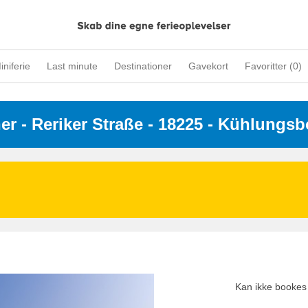
iniferie
Last minute
Destinationer
Gavekort
Favoritter (
0
)
ner
 - 
Reriker Straße
 - 18225
 - Kühlungsb
Kan ikke bookes