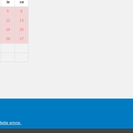
lø
sø
5
6
12
13
19
20
26
27
 dette emne.