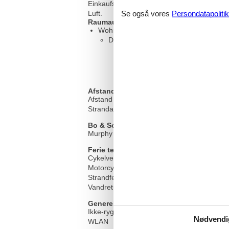
Einkaufsmöglichkeiten gibt es in direkter 
Se også vores
Persondatapolitik
Luft.
Raumaufteilung
Wohn-/Schlafzimmer, 2 Personen
Doppelbett - Size: 151-180 cm
Afstand
Afstand vandresti/cykelsti >500m
Strandafstand >500m
Bo & Sove
Murphy seng
Ferie temaer
Cykelvenlig
Motorcykling
Strandferie
Vandretur
Generelt udstyr
Ikke-rygere
Nødvendi
WLAN