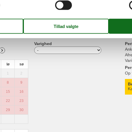
Singler
Udendør
Ældre borgere
1
Balkon 
24 m²
Region/sted
Ved busstoppestedet
alender
Varighed
Per
Ank
Afr
Var
lø
sø
Per
Op 
1
2
8
9
B
Ka
15
16
22
23
29
30