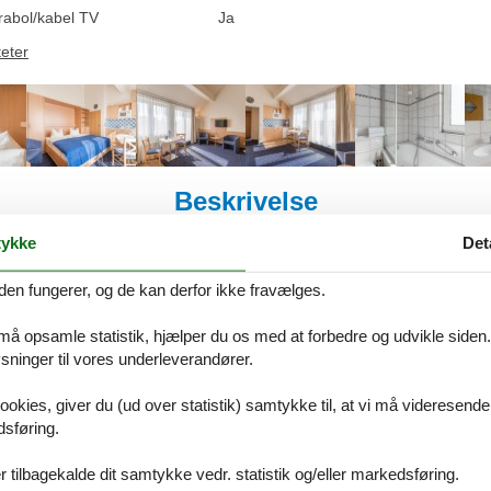
rabol/kabel TV
Ja
teter
Beskrivelse
ykke
Det
på Dansk. Se teksten på Tysk nedenfor, eller se den maskinoversatte t
den fungerer, og de kan derfor ikke fravælges.
m² in Kühlungsborn (183312) (Dachgeschoss)
 må opsamle statistik, hjælper du os med at forbedre og udvikle siden. I
 zu bieten. Während Sie im Herbst und Winter die idyllische Ruhe des
ninger til vores underleverandører.
ahr und im Sommer das Leben.
ookies, giver du (ud over statistik) samtykke til, at vi må videresende
 zu bieten. Während Sie im Herbst und Winter die idyllische Ruhe des
dsføring.
ahr und im Sommer das Leben.
 tilbagekalde dit samtykke vedr. statistik og/eller markedsføring.
n Sandstrandes (ca. 800 m) befinden sich die geschmackvollen und m