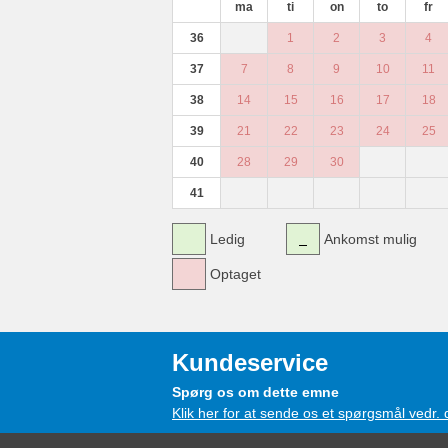
ma
ti
on
to
fr
36
1
2
3
4
37
7
8
9
10
11
38
14
15
16
17
18
39
21
22
23
24
25
40
28
29
30
41
Ledig
Ankomst mulig
Optaget
Kundeservice
Spørg os om dette emne
Klik her for at sende os et spørgsmål vedr.