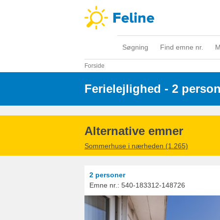
Søgning
Find emne nr.
M
Forside
Ferielejlighed - 2 perso
Alternative emner
Sommerhuse i nærheden (1.265)
2 personer
Emne nr.:
540-183312-148726