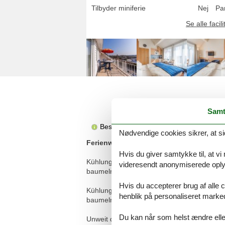
Tilbyder miniferie
Nej
Pa
Se alle facili
Samt
Beskrivelsen foreligger desværre ikke 
Nødvendige cookies sikrer, at si
Ferienwohnung/App. für 2 Gäste mit 24
Hvis du giver samtykke til, at vi
Kühlungsborn hat zur jeder Jahreszeit viel
videresendt anonymiserede oplys
baumeln lassen können, pulsiert im Frühj
Hvis du accepterer brug af alle c
Kühlungsborn hat zur jeder Jahreszeit viel
henblik på personaliseret marke
baumeln lassen können, pulsiert im Frühj
Du kan når som helst ændre eller
Unweit des flachen sieben Kilometer lange