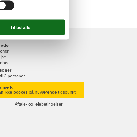
s faciliteter
/ Loggia
Pris
iode
omst
ejse
ighed
soner
til 2 personer
emærk
n ikke bookes på nuværende tidspunkt.
Aftale- og lejebetingelser