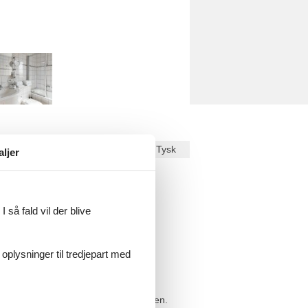
Dansk
Tysk
aljer
ekst på
Dansk
.
 så fald vil der blive
 Ostseebades genießen und die Seele
 oplysninger til tredjepart med
 Ostseebades genießen und die Seele
odern eingerichteten Ferienwohnungen.