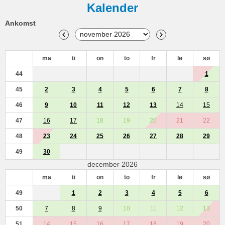
Kalender
Ankomst
ma
ti
on
to
fr
lø
sø
44
1
45
2
3
4
5
6
7
8
46
9
10
11
12
13
14
15
47
16
17
18
19
20
21
22
48
23
24
25
26
27
28
29
49
30
december 2026
ma
ti
on
to
fr
lø
sø
49
1
2
3
4
5
6
50
7
8
9
10
11
12
13
51
14
15
16
17
18
19
20