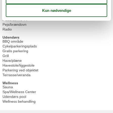
Stue/soveplads
Baby højstol
Barneseng
Fladskærms TV
Pejs/brændovn
Radio
Udendørs
BBQ område
Cykelparkeringsplads
Gratis parkering
Grill
Have/plæne
Havestole/liggestole
Parkering ved objektet
Terrasse/veranda
Wellness
Sauna
Spa/Wellness Center
Udendørs pool
Wellness behandling