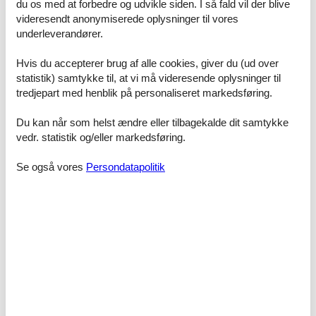
Gartensaunen & Ruhebereichen
du os med at forbedre og udvikle siden. I så fald vil der blive
Ausstattung: Geschirrspüler, Kitchen-Aid Kaffeemaschine/ Toaster/
videresendt anonymiserede oplysninger til vores
Wasserkocher; Backofen, Induktion WOK, Herd-Induktion,
underleverandører.
Küchengeschirr, Kühlschrank
Raumaufteilung
Hvis du accepterer brug af alle cookies, giver du (ud over
Schlafzimmer, 15 m², 2 Personen
statistik) samtykke til, at vi må videresende oplysninger til
Großes Doppelbett - Size: 181-210 cm
tredjepart med henblik på personaliseret markedsføring.
Du kan når som helst ændre eller tilbagekalde dit samtykke
Faciliteter
vedr. statistik og/eller markedsføring.
Afstand
Afstand strand 100-500m
Se også vores
Persondatapolitik
Afstand vandresti/cykelsti 100-500m
Bad
Bruser
Gæstetoilet
Hårtørrer
Ferie temaer
Cykelvenlig
Golfen
Motorcykling
Strandferie