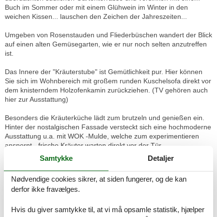
Buch im Sommer oder mit einem Glühwein im Winter in den
weichen Kissen... lauschen den Zeichen der Jahreszeiten...
Umgeben von Rosenstauden und Fliederbüschen wandert der Blick
auf einen alten Gemüsegarten, wie er nur noch selten anzutreffen
ist.
Das Innere der "Kräuterstube" ist Gemütlichkeit pur. Hier können
Sie sich im Wohnbereich mit großem runden Kuschelsofa direkt vor
dem knisterndem Holzofenkamin zurückziehen. (TV gehören auch
hier zur Ausstattung)
Besonders die Kräuterküche lädt zum brutzeln und genießen ein.
Hinter der nostalgischen Fassade versteckt sich eine hochmoderne
Ausstattung u.a. mit WOK -Mulde, welche zum experimentieren
anspornt - frische Kräuter warten direkt vor der Tür...
Samtykke
Detaljer
Das Badezimmer ist mit Dusche und WC ausgestattet. Ein letzter
Blick aus dem Schlafzimmer in den Garten...Träum schön...
Nødvendige cookies sikrer, at siden fungerer, og de kan
derfor ikke fravælges.
Gesamtgröße ca. 48qm, zuzüglich ca. 15qm sonniger überdachter
Südterrasse, kostenfreies WLAN, Kamin & Fußbodenheizung, 1
Hvis du giver samtykke til, at vi må opsamle statistik, hjælper
PKW Stellplatz, Nutzung des Garten SPA mit Schwimmteich,