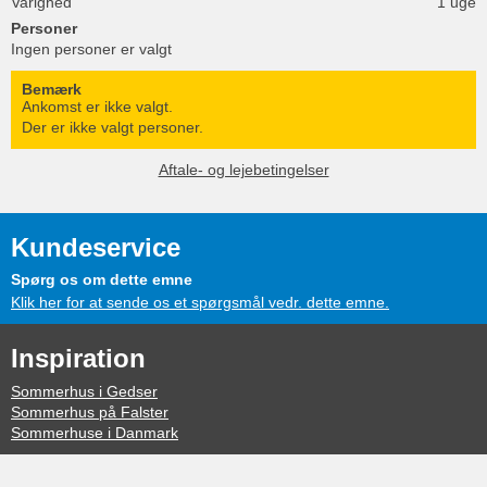
Varighed
1 uge
Personer
Ingen personer er valgt
Bemærk
Ankomst er ikke valgt.
Der er ikke valgt personer.
Aftale- og lejebetingelser
Kundeservice
Spørg os om dette emne
Klik her for at sende os et spørgsmål vedr. dette emne.
Inspiration
Sommerhus i Gedser
Sommerhus på Falster
Sommerhuse i Danmark