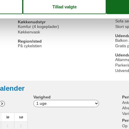
Ovn
Modtag
Toaster
Plantes
Vandvarmer
Sat-TV
Sofa s
Køkkenudstyr
Komfur (4 kogeplader)
Stort s
Køkkenvask
Udend
Balkon 
Region/sted
På cykelstien
Gratis 
Udendør
Altanm
Parkeri
Udvend
alender
Varighed
Per
Ank
Afr
Var
lø
sø
Per
Op 
1
2