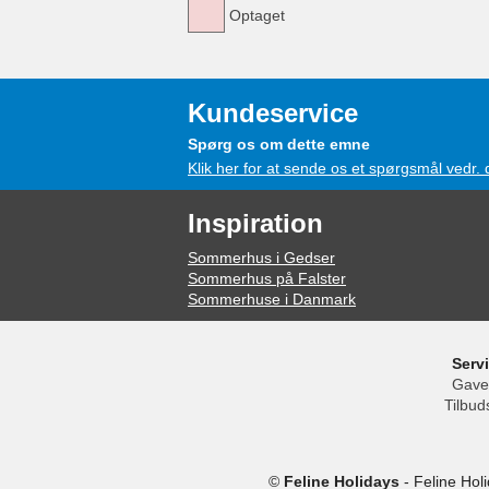
Optaget
Kundeservice
Spørg os om dette emne
Klik her for at sende os et spørgsmål vedr.
Inspiration
Sommerhus i Gedser
Sommerhus på Falster
Sommerhuse i Danmark
Serv
Gave
Tilbud
©
Feline Holidays
-
Feline Hol