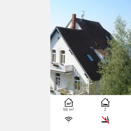
56 m²
2