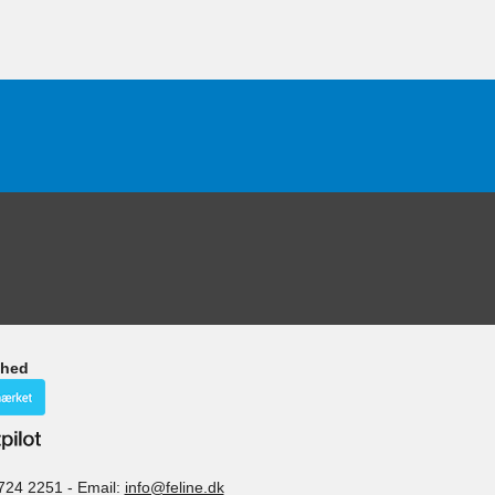
ghed
724 2251
-
Email:
info@feline.dk