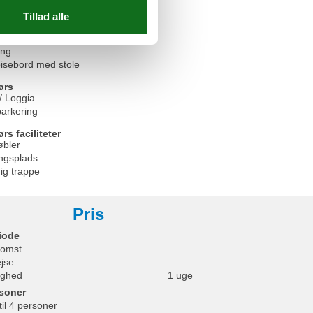
er
kole
eng
pisebord med stole
ørs
/ Loggia
parkering
s faciliteter
øbler
ngsplads
ig trappe
Pris
iode
omst
ejse
ighed
1 uge
soner
til 4 personer