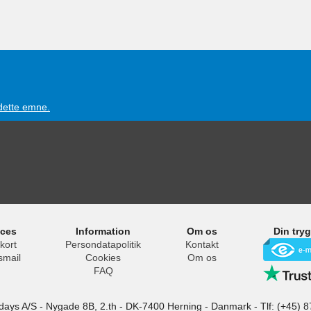
 dette emne.
ices
Information
Om os
Din try
kort
Persondatapolitik
Kontakt
smail
Cookies
Om os
FAQ
idays A/S
-
Nygade 8B, 2.th -
DK-7400
Herning
-
Danmark -
Tlf:
(+45) 8