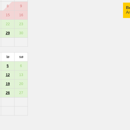
8
9
B
An
15
16
22
23
29
30
lø
sø
5
6
12
13
19
20
26
27