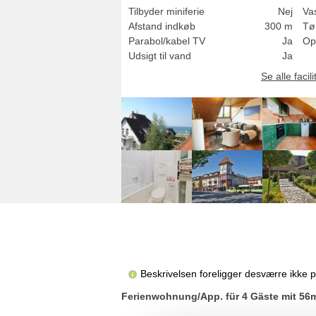
Tilbyder miniferie
Nej
Va
Afstand indkøb
300 m
Tø
Parabol/kabel TV
Ja
Op
Udsigt til vand
Ja
Se alle facili
Beskrivelsen foreligger desværre ikke 
Ferienwohnung/App. für 4 Gäste mit 56