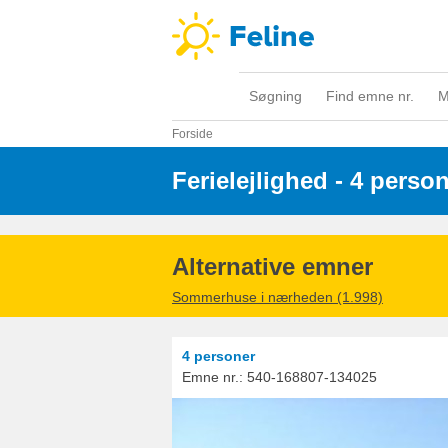
Søgning
Find emne nr.
M
Forside
Ferielejlighed - 4 perso
Alternative emner
Sommerhuse i nærheden (1.998)
4 personer
Emne nr.:
540-168807-134025