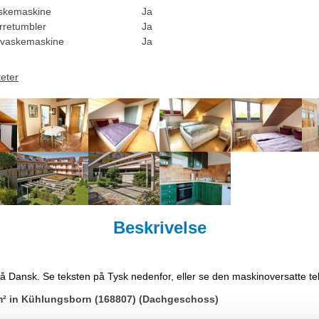
skemaskine
Ja
rretumbler
Ja
vaskemaskine
Ja
teter
Beskrivelse
på Dansk. Se teksten på Tysk nedenfor, eller se den maskinoversatte t
m² in Kühlungsborn (168807) (Dachgeschoss)