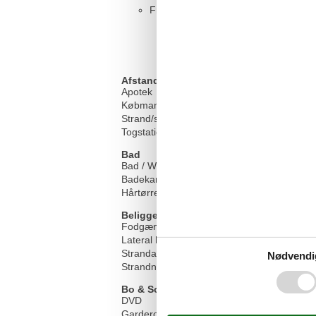
Französisches Doppelbett - Size: 13
Afstand
Apotek
Købmand
Strand/sø
Togstation/busstoppested
Bad
Bad / WC
Badekar
Hårtørrer
Beliggenhed
Fodgængerfelt
Lateral havudsigt
Strandafstand 50-100m
Nødvendi
Strandnah
Bo & Sove
DVD
Garderobe