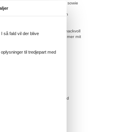
engeschäfte, Cafés und Restaurants sowie
aljer
se mit wunderschönem Meerblick. Ein
Ostsee genießen können. Ein geschmackvoll
 så fald vil der blive
ingbett (140x200) und ein Schlafzimmer mit
rfekt.
 oplysninger til tredjepart med
 €, HS 3,00 €), Kinderhochstuhl und