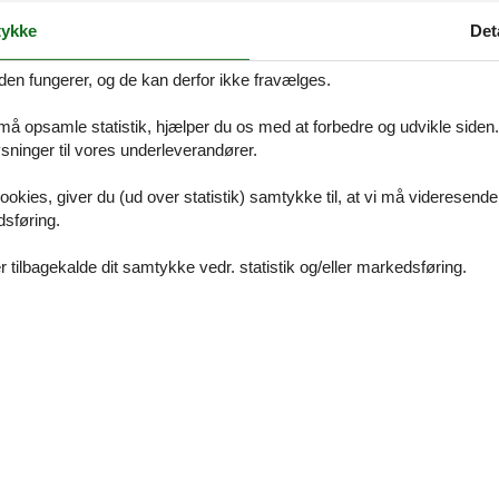
miteinander verbunden sind. Im Erdgeschoss befinden sich einige Lad
ykke
Det
 Ferienwohnungen in verschiedenen Größen und Einrichtungen, teilwei
agen.
den fungerer, og de kan derfor ikke fravælges.
ng im Dachgeschoss, von wo Sie einen traumhaften Ausblick auf die 
 må opsamle statistik, hjælper du os med at forbedre og udvikle siden. I
ssbereich lädt zum Verweilen ein, ein Schlafzimmer mit einem Boxspr
ninger til vores underleverandører.
Badewanne sowie eine voll ausgestattete Küche machen Ihren Urlaub pe
. Etage fahren und gelangen dann über eine Außentreppe zur Wohnung.
ookies, giver du (ud over statistik) samtykke til, at vi må videresende
dsføring.
m Gebäudekomplex vorhanden und für Sie nutzbar.
ienwohnung.
 tilbagekalde dit samtykke vedr. statistik og/eller markedsføring.
latz
ndtücher + Bettwäsche), Buchungsgebühr von 5,00 €, Kurtaxe (NS 1,60
auf Anfrage für 5,00 € pro Tag