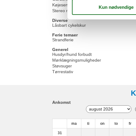
Køjeseng
Stereo med CD
Diverse
Låsbart cykelskur
Ferie temaer
Strandferie
Generel
Husdyr/hund forbudt
Mørklægningsmuligheder
Støvsuger
Tørrestativ
K
Ankomst
ma
ti
on
to
fr
31