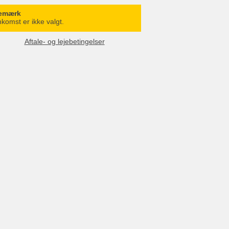
emærk
komst er ikke valgt.
Aftale- og lejebetingelser