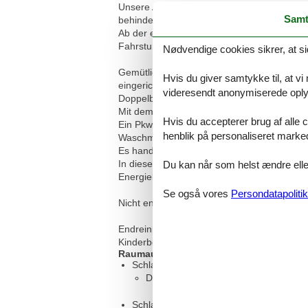
Unsere Anlage besteht aus 6 Häusern, die 
Samt
behindertenfreundliche Ferienwohnungen.
Ab der ersten Etage befinden sich weitere
Fahrstuhl bringt Sie gerne in die oberen Et
Nødvendige cookies sikrer, at si
Gemütliche und schön eingerichtete Wohnu
Hvis du giver samtykke til, at vi
eingerichtetes Wohnzimmer mit separatem E
videresendt anonymiserede oplys
Doppelbett (180x200), ein helles Bad mit 
Mit dem Fahrstuhl können Sie bis in die 2
Hvis du accepterer brug af alle c
Ein Pkw-Stellplatz gehört zur Wohnung.
henblik på personaliseret marke
Waschmaschine und Wäschetrockner sind i
Es handelt sich um eine Nichtraucher-Fer
In diesen Preisen sind enthalten:
Du kan når som helst ændre eller
Energiekosten, Wasserkosten, PKW - Stellp
Se også vores
Persondatapolitik
Nicht enthalten sind:
Endreinigung, Wäschepaket für 25,00 € (Ha
Kinderbett für je 2,50 € pro Tag, Haustiere 
Raumaufteilung
Schlafzimmer, 2 Personen
Doppelbett - Size: 151-180 cm
Schlafzimmer, 2 Personen