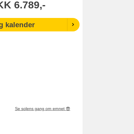
KK
6.789,-
g kalender
Se solens gang om emnet
😎