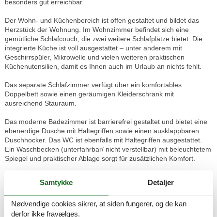
besonders gut erreichbar.
Der Wohn- und Küchenbereich ist offen gestaltet und bildet das
Herzstück der Wohnung. Im Wohnzimmer befindet sich eine
gemütliche Schlafcouch, die zwei weitere Schlafplätze bietet. Die
integrierte Küche ist voll ausgestattet – unter anderem mit
Geschirrspüler, Mikrowelle und vielen weiteren praktischen
Küchenutensilien, damit es Ihnen auch im Urlaub an nichts fehlt.
Das separate Schlafzimmer verfügt über ein komfortables
Doppelbett sowie einen geräumigen Kleiderschrank mit
ausreichend Stauraum.
Das moderne Badezimmer ist barrierefrei gestaltet und bietet eine
ebenerdige Dusche mit Haltegriffen sowie einen ausklappbaren
Duschhocker. Das WC ist ebenfalls mit Haltegriffen ausgestattet.
Ein Waschbecken (unterfahrbar/ nicht verstellbar) mit beleuchtetem
Spiegel und praktischer Ablage sorgt für zusätzlichen Komfort.
Weitere Ausstattungsmerkmale:
Samtykke
Detaljer
Haustiere herzlich willkommen
Nødvendige cookies sikrer, at siden fungerer, og de kan
Kostenfreies WLAN
derfor ikke fravælges.