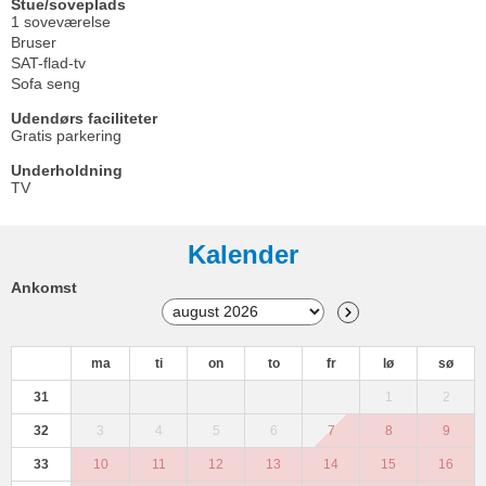
Stue/soveplads
1 soveværelse
Bruser
SAT-flad-tv
Sofa seng
Udendørs faciliteter
Gratis parkering
Underholdning
TV
Kalender
Ankomst
ma
ti
on
to
fr
lø
sø
31
1
2
32
3
4
5
6
7
8
9
33
10
11
12
13
14
15
16