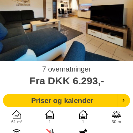
7 overnatninger
Fra
DKK
6.293,-
Priser og kalender
61 m²
1
1
30 m