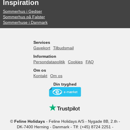
Inspiration
Sommerhus i Gedser
Sommerhus på Falster
Sommerhuse i Danmark
Services
Gavekort
Tilbudsmail
Information
Persondatapolitik
Cookies
FAQ
Om os
Kontakt
Om os
Din tryghed
©
Feline Holidays
-
Feline Holidays A/S
-
Nygade 8B, 2.th -
DK-7400
Herning
-
Danmark -
Tlf:
(+45) 8724 2251
-