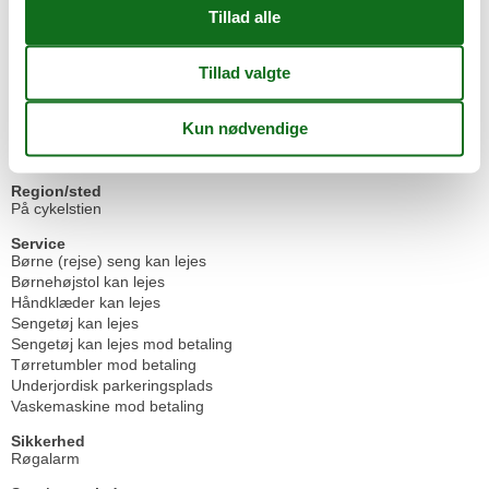
Ovn
Toaster
Vandvarmer
Opholdsareal
Centralvarme
Sat-TV
Sofa seng
Region/sted
På cykelstien
Service
Børne (rejse) seng kan lejes
Børnehøjstol kan lejes
Håndklæder kan lejes
Sengetøj kan lejes
Sengetøj kan lejes mod betaling
Tørretumbler mod betaling
Underjordisk parkeringsplads
Vaskemaskine mod betaling
Sikkerhed
Røgalarm