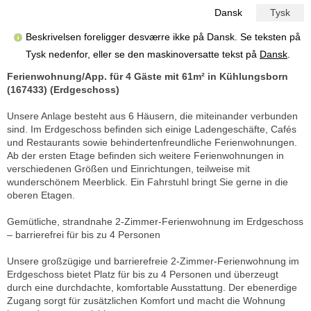
Dansk
Tysk
Beskrivelsen foreligger desværre ikke på Dansk. Se teksten på
Tysk nedenfor, eller se den maskinoversatte tekst på
Dansk
.
Ferienwohnung/App. für 4 Gäste mit 61m² in Kühlungsborn
(167433) (Erdgeschoss)
Unsere Anlage besteht aus 6 Häusern, die miteinander verbunden
sind. Im Erdgeschoss befinden sich einige Ladengeschäfte, Cafés
und Restaurants sowie behindertenfreundliche Ferienwohnungen.
Ab der ersten Etage befinden sich weitere Ferienwohnungen in
verschiedenen Größen und Einrichtungen, teilweise mit
wunderschönem Meerblick. Ein Fahrstuhl bringt Sie gerne in die
oberen Etagen.
Gemütliche, strandnahe 2-Zimmer-Ferienwohnung im Erdgeschoss
– barrierefrei für bis zu 4 Personen
Unsere großzügige und barrierefreie 2-Zimmer-Ferienwohnung im
Erdgeschoss bietet Platz für bis zu 4 Personen und überzeugt
durch eine durchdachte, komfortable Ausstattung. Der ebenerdige
Zugang sorgt für zusätzlichen Komfort und macht die Wohnung