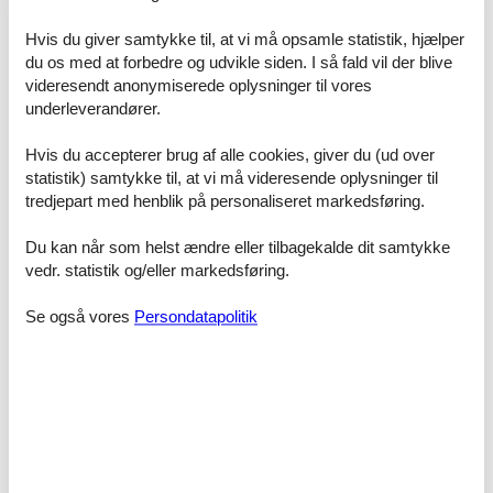
Nichtraucherwohnung
Hvis du giver samtykke til, at vi må opsamle statistik, hjælper
du os med at forbedre og udvikle siden. I så fald vil der blive
Parkplatz im Parkdeck inklusive
videresendt anonymiserede oplysninger til vores
underleverandører.
Genießen Sie einen entspannten Aufenthalt in komfortabler,
barrierefreier Umgebung – wir freuen uns auf Ihren Besuch!
Hvis du accepterer brug af alle cookies, giver du (ud over
In diesen Preisen sind enthalten:
statistik) samtykke til, at vi må videresende oplysninger til
Energiekosten, Wasserkosten, PKW - Stellplatz
tredjepart med henblik på personaliseret markedsføring.
Nicht enthalten sind:
Du kan når som helst ændre eller tilbagekalde dit samtykke
Endreinigung, Wäschepaket für 25,00 € (Handtücher +
vedr. statistik og/eller markedsføring.
Bettwäsche), Buchungsgebühr von 5,00 €, Kurtaxe (NS 1,60 €, HS
3,00 €), Kinderhochstuhl und Kinderbett für je 2,50 € pro Tag,
Se også vores
Persondatapolitik
Haustiere auf Anfrage für 5,00 € pro Tag
Raumaufteilung
Schlafzimmer, 2 Personen
Doppelbett - Size: 151-180 cm
Wohn-/Schlafzimmer, 2 Personen
Einzelcouch - variable size