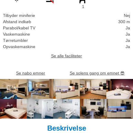
1
Tilbyder miniferie
Nej
Afstand indkøb
300 m
Parabol/kabel TV
Ja
Vaskemaskine
Ja
Tørretumbler
Ja
Opvaskemaskine
Ja
Se alle faciliteter
Se nabo emner
Se solens gang om emnet
😎
Beskrivelse