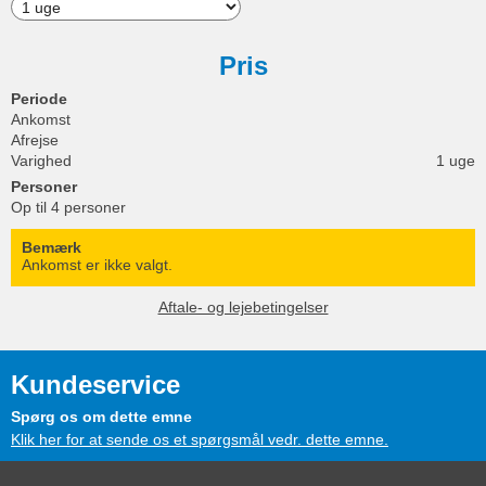
Pris
Periode
Ankomst
Afrejse
Varighed
1 uge
Personer
Op til 4 personer
Bemærk
Ankomst er ikke valgt.
Aftale- og lejebetingelser
Kundeservice
Spørg os om dette emne
Klik her for at sende os et spørgsmål vedr. dette emne.