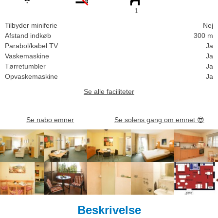
1
Tilbyder miniferie
Nej
Afstand indkøb
300 m
Parabol/kabel TV
Ja
Vaskemaskine
Ja
Tørretumbler
Ja
Opvaskemaskine
Ja
Se alle faciliteter
Se nabo emner
Se solens gang om emnet
😎
Beskrivelse