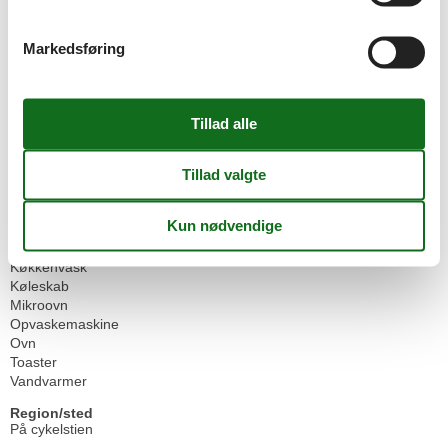
Grundlæggende
Køkkener
1
Stue
1
Markedsføring
Stue soveværelse
1
Størrelse
61 m²
Kæledyr
Dyr er tilladt
Køkken
Køkken
Køkkenudstyr
Kaffemaskine
Komfur (4 kogeplader)
Køkkenvask
Køleskab
Mikroovn
Opvaskemaskine
Ovn
Toaster
Vandvarmer
Region/sted
På cykelstien