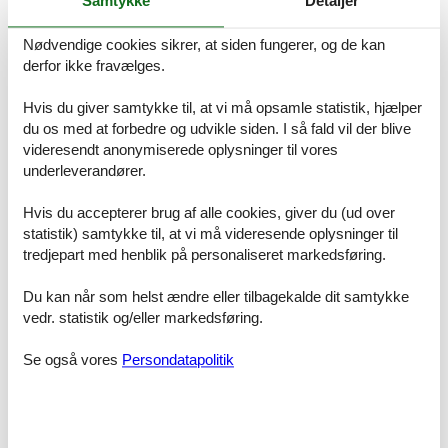
Samtykke
Detaljer
• Für Ihr Fahrzeug befindet sich ein Außenstellplatz direkt an der
Nødvendige cookies sikrer, at siden fungerer, og de kan
Unterkunft. Auch Haustiere sind herzlich willkommen, sodass einem
derfor ikke fravælges.
gemeinsamen Ostseeurlaub mit Ihrem Vierbeiner nichts im Wege
steht.
Hvis du giver samtykke til, at vi må opsamle statistik, hjælper
• Die Ferienwohnung ist eine Nichtraucherunterkunft und bietet
du os med at forbedre og udvikle siden. I så fald vil der blive
beste Voraussetzungen für einen erholsamen Aufenthalt.
videresendt anonymiserede oplysninger til vores
underleverandører.
Freuen Sie sich auf einen erholsamen Ostseeurlaub und genießen
Sie die Kombination aus modernem Wohnkomfort, hochwertiger
Hvis du accepterer brug af alle cookies, giver du (ud over
Ausstattung und der einzigartigen Atmosphäre eines der
statistik) samtykke til, at vi må videresende oplysninger til
beliebtesten Ostseebäder Deutschlands. Die lange
tredjepart med henblik på personaliseret markedsføring.
Strandpromenade, der feinsandige Ostseestrand, zahlreiche
Restaurants, Cafés und Freizeitmöglichkeiten machen
Du kan når som helst ændre eller tilbagekalde dit samtykke
Kühlungsborn zu einem idealen Urlaubsziel für Paare, Familien und
Erholungssuchende.
vedr. statistik og/eller markedsføring.
In diesen Preisen sind enthalten:
Energiekosten, Wasserkosten, PKW - Stellplatz
Se også vores
Persondatapolitik
Nicht enthalten sind:
Endreinigung, Wäschepaket für 25,00 € (Handtücher +