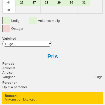
44
26
27
28
29
30
31
45
Ledig
Ankomst mulig
Optaget
Varighed
Pris
Periode
Ankomst
Afrejse
Varighed
1 uge
Personer
Op til 4 personer
Bemærk
Ankomst er ikke valgt.