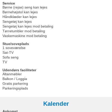
Service
Børne (rejse) seng kan lejes
Børnehøjstol kan lejes
Håndklæder kan lejes
Sengetøj kan lejes
Sengetøj kan lejes mod betaling
Tørretumbler mod betaling
Vaskemaskine mod betaling
Stue/soveplads
1 soveværelse
Sat-TV
Sofa seng
TV
Udendørs faciliteter
Altanmøbler
Balkon / Loggia
Gratis parkering
Parkeringsplads
Kalender
Ankomst