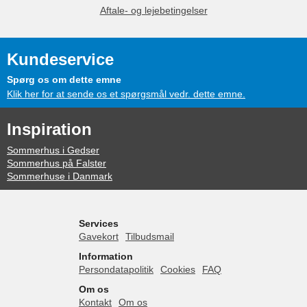
Aftale- og lejebetingelser
Kundeservice
Spørg os om dette emne
Klik her for at sende os et spørgsmål vedr. dette emne.
Inspiration
Sommerhus i Gedser
Sommerhus på Falster
Sommerhuse i Danmark
Services
Gavekort
Tilbudsmail
Information
Persondatapolitik
Cookies
FAQ
Om os
Kontakt
Om os