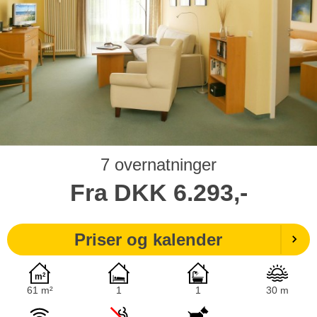
7 overnatninger
Fra
DKK
6.293,-
Priser og kalender
61 m²
1
1
30 m