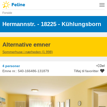
Forside
Hermannstr.
 - 18225
 - Kühlungsborn
Alternative emner
Sommerhuse i nærheden (1.998)
Del
4 personer
Emne nr.:
540-166486-131879
Tilføj til favoritter