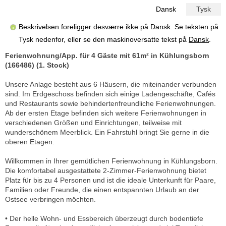
Dansk
Tysk
Beskrivelsen foreligger desværre ikke på Dansk. Se teksten på
Tysk nedenfor, eller se den maskinoversatte tekst på
Dansk
.
Ferienwohnung/App. für 4 Gäste mit 61m² in Kühlungsborn
(166486) (1. Stock)
Unsere Anlage besteht aus 6 Häusern, die miteinander verbunden
sind. Im Erdgeschoss befinden sich einige Ladengeschäfte, Cafés
und Restaurants sowie behindertenfreundliche Ferienwohnungen.
Ab der ersten Etage befinden sich weitere Ferienwohnungen in
verschiedenen Größen und Einrichtungen, teilweise mit
wunderschönem Meerblick. Ein Fahrstuhl bringt Sie gerne in die
oberen Etagen.
Willkommen in Ihrer gemütlichen Ferienwohnung in Kühlungsborn.
Die komfortabel ausgestattete 2-Zimmer-Ferienwohnung bietet
Platz für bis zu 4 Personen und ist die ideale Unterkunft für Paare,
Familien oder Freunde, die einen entspannten Urlaub an der
Ostsee verbringen möchten.
• Der helle Wohn- und Essbereich überzeugt durch bodentiefe