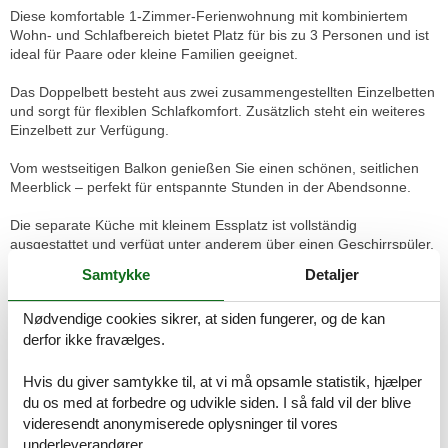
Diese komfortable 1-Zimmer-Ferienwohnung mit kombiniertem
Wohn- und Schlafbereich bietet Platz für bis zu 3 Personen und ist
ideal für Paare oder kleine Familien geeignet.
Das Doppelbett besteht aus zwei zusammengestellten Einzelbetten
und sorgt für flexiblen Schlafkomfort. Zusätzlich steht ein weiteres
Einzelbett zur Verfügung.
Vom westseitigen Balkon genießen Sie einen schönen, seitlichen
Meerblick – perfekt für entspannte Stunden in der Abendsonne.
Die separate Küche mit kleinem Essplatz ist vollständig
ausgestattet und verfügt unter anderem über einen Geschirrspüler,
eine Mikrowelle sowie weitere Küchenutensilien für eine bequeme
Samtykke
Detaljer
Selbstversorgung.
Nødvendige cookies sikrer, at siden fungerer, og de kan
Das Badezimmer ist mit Badewanne, WC und Waschtisch
derfor ikke fravælges.
ausgestattet.
Ein Außenstellplatz für Ihr Fahrzeug steht Ihnen zur Verfügung.
Hvis du giver samtykke til, at vi må opsamle statistik, hjælper
Haustiere sind herzlich willkommen, und kostenfreies WLAN ist
du os med at forbedre og udvikle siden. I så fald vil der blive
selbstverständlich vorhanden.
videresendt anonymiserede oplysninger til vores
underleverandører.