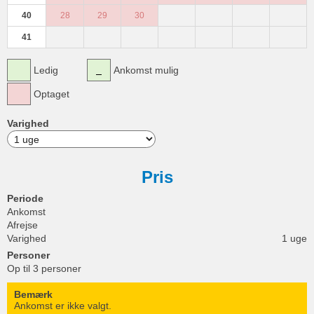
40
28
29
30
41
Ledig
Ankomst mulig
Optaget
Varighed
Pris
Periode
Ankomst
Afrejse
Varighed
1 uge
Personer
Op til 3 personer
Bemærk
Ankomst er ikke valgt.