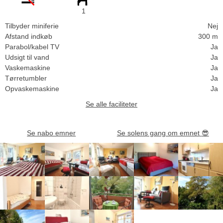
1
Tilbyder miniferie
Nej
Afstand indkøb
300 m
Parabol/kabel TV
Ja
Udsigt til vand
Ja
Vaskemaskine
Ja
Tørretumbler
Ja
Opvaskemaskine
Ja
Se alle faciliteter
Se nabo emner
Se solens gang om emnet
😎