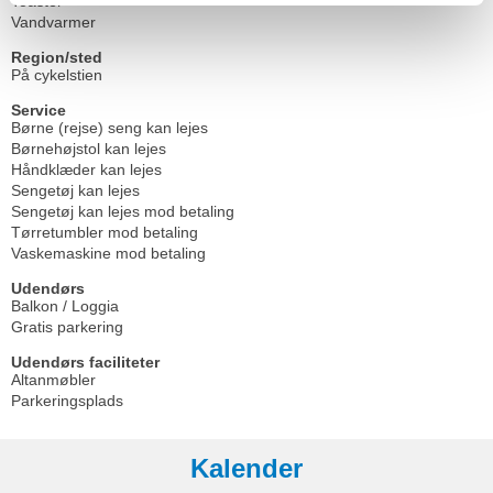
Toaster
Vandvarmer
Region/sted
På cykelstien
Service
Børne (rejse) seng kan lejes
Børnehøjstol kan lejes
Håndklæder kan lejes
Sengetøj kan lejes
Sengetøj kan lejes mod betaling
Tørretumbler mod betaling
Vaskemaskine mod betaling
Udendørs
Balkon / Loggia
Gratis parkering
Udendørs faciliteter
Altanmøbler
Parkeringsplads
Kalender