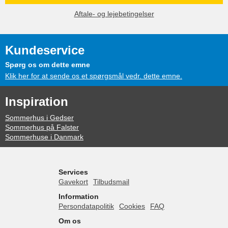
Aftale- og lejebetingelser
Kundeservice
Spørg os om dette emne
Klik her for at sende os et spørgsmål vedr. dette emne.
Inspiration
Sommerhus i Gedser
Sommerhus på Falster
Sommerhuse i Danmark
Services
Gavekort
Tilbudsmail
Information
Persondatapolitik
Cookies
FAQ
Om os