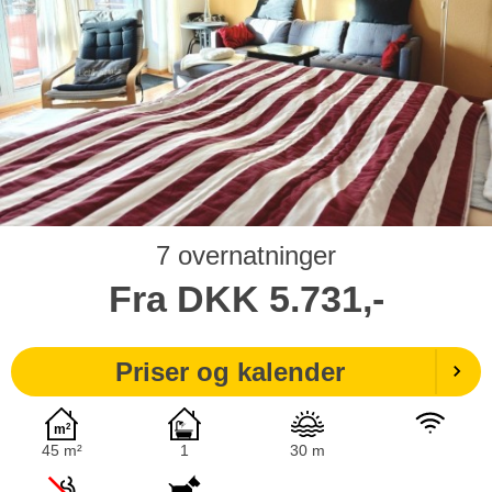
7 overnatninger
Fra
DKK
5.731,-
Priser og kalender
45 m²
1
30 m