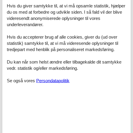
privater Kellerraum zur Verfügung, der genügend und sicheren
Hvis du giver samtykke til, at vi må opsamle statistik, hjælper
Stauraum für mitgebrachte Strandutensilien, eigene Sportgeräte
du os med at forbedre og udvikle siden. I så fald vil der blive
(Kitesurfen, Angeln, ....) und auch Bollerwagen etc. bietet.
videresendt anonymiserede oplysninger til vores
underleverandører.
Trotz Urlaub möchten geschäftlich online bleiben oder Urlaubsfotos
und Eindrücke mit Freunden teilen?! Gerne können Sie unseren
Hvis du accepterer brug af alle cookies, giver du (ud over
kostenfreien WLAN-Zugang nutzen.
statistik) samtykke til, at vi må videresende oplysninger til
tredjepart med henblik på personaliseret markedsføring.
Wir bitten um Verständnis, dass Haustiere in unserem Penthouse
nicht gestattet sind.
In diesen Preisen sind enthalten:
Du kan når som helst ændre eller tilbagekalde dit samtykke
vedr. statistik og/eller markedsføring.
Energiekosten, Wasserkosten, PKW - Stellplatz
Se også vores
Persondatapolitik
Nicht enthalten sind:
Endreinigung, Wäschepaket für 27,00 € pro Person (Das
Wäschepaket beinhaltet 1 Handtuch, 1 Duschtuch, sowie
Bettwäsche), Buchungsgebühr von 5,00 €, Kurtaxe (NS 1,60 €, HS
3,00 €), Kinderhochstuhl und Kinderbett (ohne Bettwäsche) für je
2,50 € pro Tag, Haustiere auf Anfrage für 5,00 € pro Tag
Raumaufteilung
Schlafzimmer, 2 Personen
Großes Doppelbett - Size: 181-210 cm