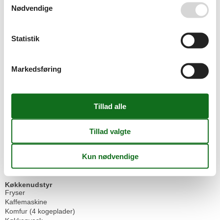
Elektriske udvendige persienner
Nødvendige
Elevator
Ikke-rygere
Keller
Opvarmet
Statistik
Røgalarm
Senior venlig
Støvsuger
Markedsføring
Tørrestativ
Tørretumbler
WLAN
Grundlæggende
Stue
1
Størrelse
81 m²
Køkken
Induktionskomfur
Køkken
Køle-fryseskab
Køkkenudstyr
Fryser
Kaffemaskine
Komfur (4 kogeplader)