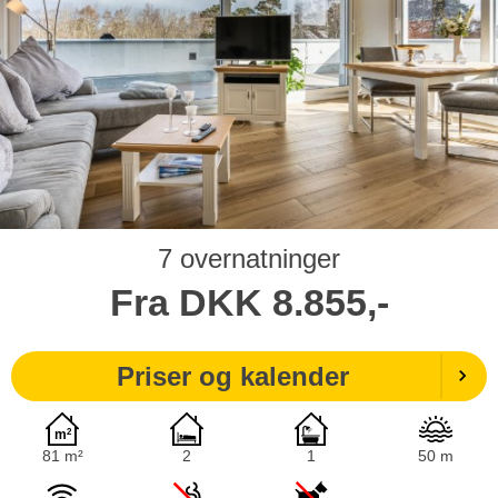
7 overnatninger
Fra
DKK
8.855,-
Priser og kalender
81 m²
2
1
50 m