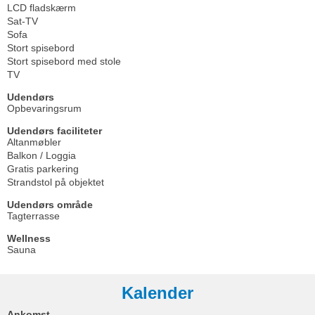
LCD fladskærm
Sat-TV
Sofa
Stort spisebord
Stort spisebord med stole
TV
Udendørs
Opbevaringsrum
Udendørs faciliteter
Altanmøbler
Balkon / Loggia
Gratis parkering
Strandstol på objektet
Udendørs område
Tagterrasse
Wellness
Sauna
Kalender
Ankomst