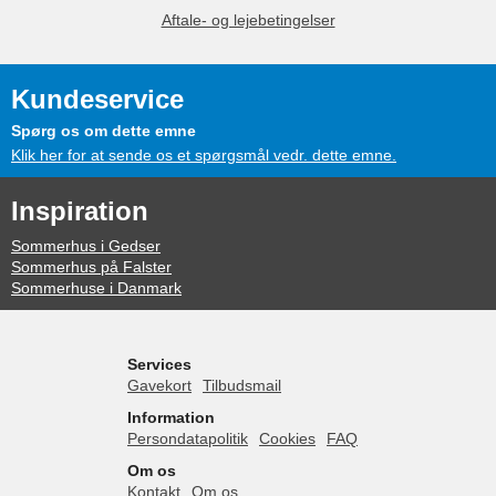
Aftale- og lejebetingelser
Kundeservice
Spørg os om dette emne
Klik her for at sende os et spørgsmål vedr. dette emne.
Inspiration
Sommerhus i Gedser
Sommerhus på Falster
Sommerhuse i Danmark
Services
Gavekort
Tilbudsmail
Information
Persondatapolitik
Cookies
FAQ
Om os
Kontakt
Om os