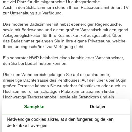
mit viel Platz für die mitgebrachte Urlaubsgarderobe.
Auch in den Schlafzimmern stehen Ihnen Flatscreens mit Smart-TV
zur Unterhaltung zur Verfügung.
Das moderne Badezimmer ist nebst ebenerdiger Regendusche,
sowie mit Badewanne und einem großen Waschtisch mit genügend
Ablagemöglichkeiten für Ihre Kosmetikartikel ausgestattet. Über
das Badezimmer gelangen Sie in Ihre eigene Privatsauna, welche
Ihnen uneingeschränkt zur Verfügung steht.
Ein separater HWR beinhaltet einen kombinierter Waschtrockner,
den Sie bei Bedarf nutzen können.
Über den Wohnbereich gelangen Sie auf die umlaufende,
dreiseitige Dachterrasse des Penthouses: Auf der über über 60qm
großen Terrasse können Sie wunderbar frühstücken oder auch im
Hochsommer einen schattigen Platz zum Entspannen finden.
Hochwertige Terrassenmöbel, sowie ein Strandkorb und ein
Gasgrill laden zum Verweilen ein. Der nach Westen gelegene Teil
Samtykke
Detaljer
der Terrasse bietet Ihnen besonders am Nachmittag und Abend viel
Sonne zum Genießen.
Nødvendige cookies sikrer, at siden fungerer, og de kan
Ihren PKW können Sie in der Tiefgarage der Anlage (max. Höhe
derfor ikke fravælges.
2,00m) sicher abstellen. Für unsere Gäste steht desweiteren ein