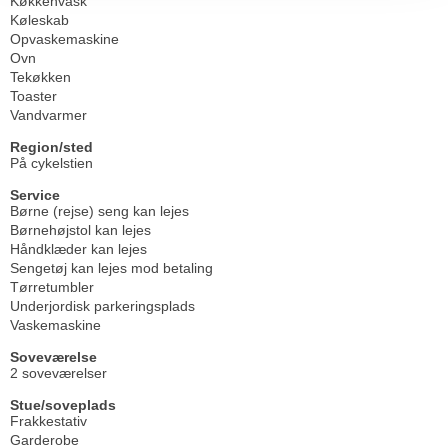
Køkkenvask
Køleskab
Opvaskemaskine
Ovn
Tekøkken
Toaster
Vandvarmer
Region/sted
På cykelstien
Service
Børne (rejse) seng kan lejes
Børnehøjstol kan lejes
Håndklæder kan lejes
Sengetøj kan lejes mod betaling
Tørretumbler
Underjordisk parkeringsplads
Vaskemaskine
Soveværelse
2 soveværelser
Stue/soveplads
Frakkestativ
Garderobe