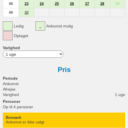
48
23
24
25
26
27
28
29
49
30
Ledig
Ankomst mulig
Optaget
Varighed
Pris
Periode
Ankomst
Afrejse
Varighed
1 uge
Personer
Op til 4 personer
Bemærk
Ankomst er ikke valgt.