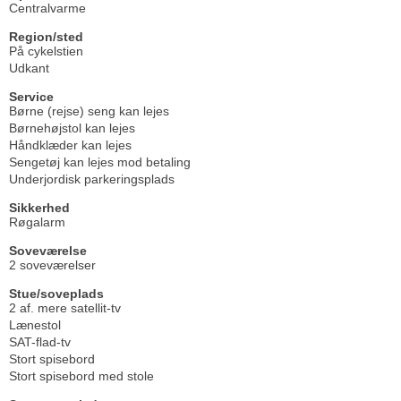
Centralvarme
Region/sted
På cykelstien
Udkant
Service
Børne (rejse) seng kan lejes
Børnehøjstol kan lejes
Håndklæder kan lejes
Sengetøj kan lejes mod betaling
Underjordisk parkeringsplads
Sikkerhed
Røgalarm
Soveværelse
2 soveværelser
Stue/soveplads
2 af. mere satellit-tv
Lænestol
SAT-flad-tv
Stort spisebord
Stort spisebord med stole