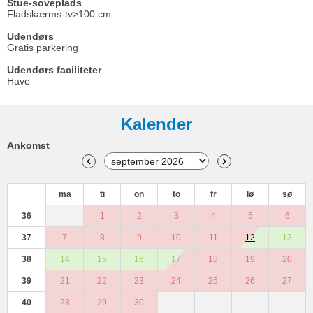
Stue-soveplads
Fladskærms-tv>100 cm
Udendørs
Gratis parkering
Udendørs faciliteter
Have
Kalender
Ankomst
ma
ti
on
to
fr
lø
sø
36
1
2
3
4
5
6
37
7
8
9
10
11
12
13
38
14
15
16
17
18
19
20
39
21
22
23
24
25
26
27
40
28
29
30