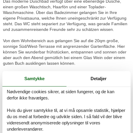
Das moderne Duschbad verfügt über eine ebenerdige Dusche,
einen großen Waschtisch, Haarfön und einer Toplader-
Waschmaschine. Über das Badezimmer gelangen Sie in Ihre
eigene Privatsauna, welche Ihnen uneingeschränkt zur Verfügung
steht. Das WC steht separiert zur Verfügung, was gerade Familien
und zusammenreisende Freunde sehr zu schätzen wissen.
Von dem Wohnbereich aus gelangen Sie auf die 20qm große,
sonnige Süd/West-Terrasse mit angrenzender Gartenfläche. Hier
können Sie wunderbar frühstücken, entspannen und sonnen oder
aber auch den Abend gemütlich bei einem Glas Wein oder einem
guten Buch ausklingen lassen können.
Ihren PKW können Sie in der Tiefgarage (max. Höhe 2,00m) sicher
Samtykke
Detaljer
abstellen.
Nødvendige cookies sikrer, at siden fungerer, og de kan
Trotz Urlaub möchten geschäftlich online bleiben oder Urlaubsfotos
und Eindrücke mit Freunden teilen?! Gerne können Sie unseren
derfor ikke fravælges.
kostenfreien WLAN-Zugang nutzen.
Hvis du giver samtykke til, at vi må opsamle statistik, hjælper
Wir bitten um Verständnis, dass das Rauchen in unserer Unterkunft
du os med at forbedre og udvikle siden. I så fald vil der blive
nicht gestattet ist, auch tierische Begleiter müssen leider zu Hause
videresendt anonymiserede oplysninger til vores
bleiben.
underleverandører.
In diesen Preisen sind enthalten: