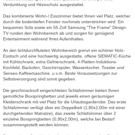
Verdunklung und Hitzeschutz ausgestattet.
Das kombinierte Wohn-/ Esszimmer bietet Ihnen viel Platz, welcher
durch die bodentiefen Fenster nochmals unterstrichen wird. Ein
bequemes Sofa sowie ein 55 Zoll Samsung "The Frame" Design-
TV runden den Wohnbereich ab und sorgen für genügend
Entertainment während Ihres Aufenthaltes.
An den lichtdurchfluteten Wohnbereich grenzt ein schöner Holz-
Esstisch und eine hochwertig ausgestatte, offene SIEMATIC-Küche
mit Kühlschrank, extra Gefrierschrank, 4-Platten-Induktions-
Kochfeld, Backofen, Geschirrspüler, Wasserkocher, Toaster und
Senseo-Kaffeemaschine, u.v.m. Beste Voraussetzungen zur
Selbstversorgung sind somit gegeben.
Die geschmackvoll eingerichteten Schlafzimmer bieten Ihnen
gemütliche Boxspringbetten und jeweils einen geräumigen
Kleiderschrank mit viel Platz für die Urlaubsgarderobe. Das erste
Schlafzimmer verfügt über ein Doppelbett (1,80x2,00m mit einer
durchgehenden Matratze), das zweite Schlafzimmer über 2
einzelne Boxspringbetten (0,90x2,00m), welche bei Bedarf
zusammengestellt werden können.