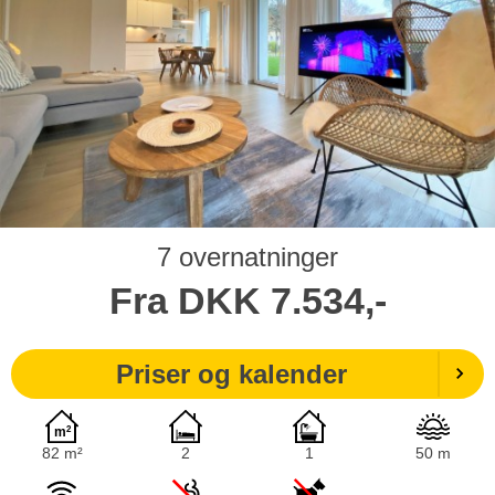
7 overnatninger
Fra
DKK
7.534,-
Priser og kalender
82 m²
2
1
50 m