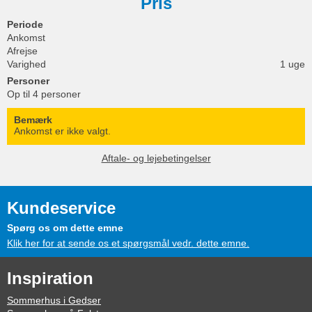
Pris
Periode
Ankomst
Afrejse
Varighed
1 uge
Personer
Op til 4 personer
Bemærk
Ankomst er ikke valgt.
Aftale- og lejebetingelser
Kundeservice
Spørg os om dette emne
Klik her for at sende os et spørgsmål vedr. dette emne.
Inspiration
Sommerhus i Gedser