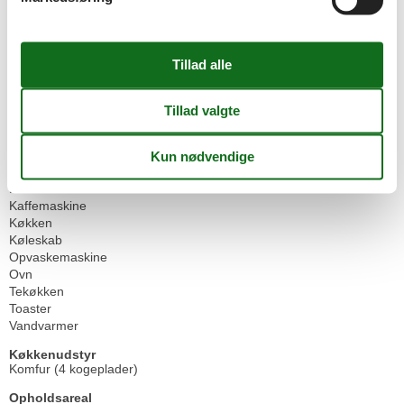
Terrasse
Vaskemaskine
WLAN
Grundlæggende
Gæstetoiletter
1
Stue
1
Størrelse
82 m²
Køkken
Fryser
Induktionskomfur
Kaffemaskine
Køkken
Køleskab
Opvaskemaskine
Ovn
Tekøkken
Toaster
Vandvarmer
Køkkenudstyr
Komfur (4 kogeplader)
Opholdsareal