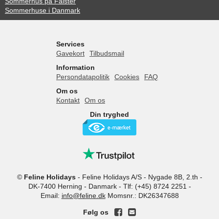
Sommerhus på Falster
Sommerhuse i Danmark
Services
Gavekort
Tilbudsmail
Information
Persondatapolitik
Cookies
FAQ
Om os
Kontakt
Om os
Din tryghed
©
Feline Holidays
-
Feline Holidays A/S
-
Nygade 8B, 2.th -
DK-7400
Herning
-
Danmark -
Tlf:
(+45) 8724 2251
-
Email:
info@feline.dk
Momsnr.: DK26347688
Følg os