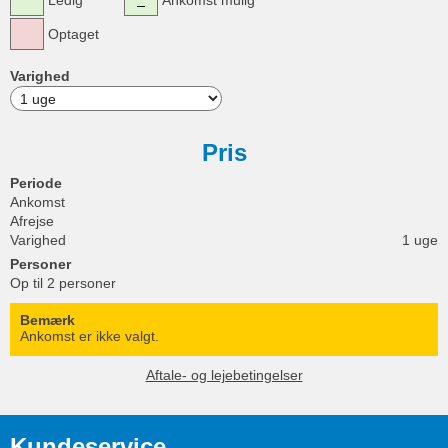
Optaget
Varighed
Pris
Periode
Ankomst
Afrejse
Varighed
1 uge
Personer
Op til 2 personer
Bemærk
Ankomst er ikke valgt.
Aftale- og lejebetingelser
Kundeservice