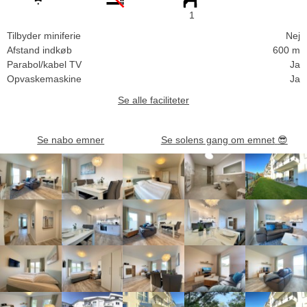
1
Tilbyder miniferie
Nej
Afstand indkøb
600 m
Parabol/kabel TV
Ja
Opvaskemaskine
Ja
Se alle faciliteter
Se nabo emner
Se solens gang om emnet
😎