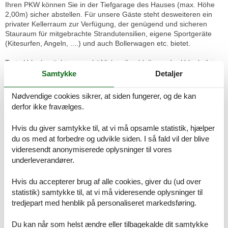
Ihren PKW können Sie in der Tiefgarage des Hauses (max. Höhe
2,00m) sicher abstellen. Für unsere Gäste steht desweiteren ein
privater Kellerraum zur Verfügung, der genügend und sicheren
Stauraum für mitgebrachte Strandutensilien, eigene Sportgeräte
(Kitesurfen, Angeln, ....) und auch Bollerwagen etc. bietet.
Trotz Urlaub möchten geschäftlich online bleiben oder Urlaubsfotos
und Eindrücke mit Freunden teilen?! Gerne können Sie unseren
Samtykke
Detaljer
kostenfreien WLAN-Zugang nutzen.
Nødvendige cookies sikrer, at siden fungerer, og de kan
Hunde dürfen gegen eine Pauschale von 25,- € gerne mitgebracht
derfor ikke fravælges.
werden: Aufgrund der Erdgeschosslage mit Terrasse und
angrenzender Grünfläche ideal für alle Wuffis.
Hvis du giver samtykke til, at vi må opsamle statistik, hjælper
In diesen Preisen sind enthalten:
du os med at forbedre og udvikle siden. I så fald vil der blive
videresendt anonymiserede oplysninger til vores
Energiekosten, Wasserkosten, PKW - Stellplatz
underleverandører.
Nicht enthalten sind:
Hvis du accepterer brug af alle cookies, giver du (ud over
Endreinigung, Wäschepaket für 27,00 € pro Person (Das
statistik) samtykke til, at vi må videresende oplysninger til
Wäschepaket beinhaltet 1 Handtuch, 1 Duschtuch, sowie
tredjepart med henblik på personaliseret markedsføring.
Bettwäsche), Buchungsgebühr von 5,00 €, Kurtaxe (NS 1,60 €, HS
3,00 €), Kinderhochstuhl und Kinderbett (ohne Bettwäsche) für je
Du kan når som helst ændre eller tilbagekalde dit samtykke
2,50 € pro Tag, Haustiere auf Anfrage für 5,00 € pro Tag