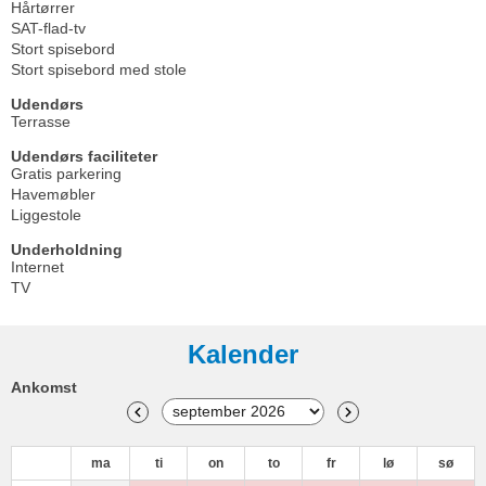
Hårtørrer
SAT-flad-tv
Stort spisebord
Stort spisebord med stole
Udendørs
Terrasse
Udendørs faciliteter
Gratis parkering
Havemøbler
Liggestole
Underholdning
Internet
TV
Kalender
Ankomst
ma
ti
on
to
fr
lø
sø