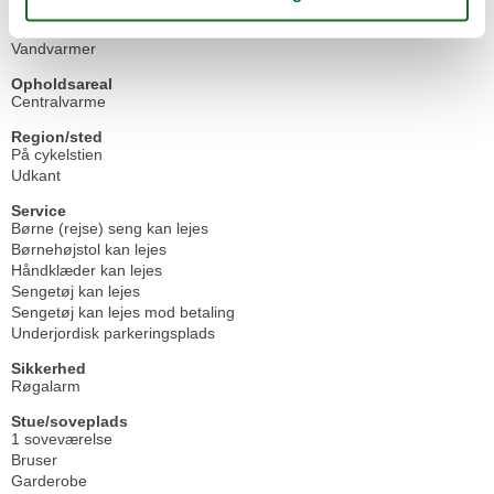
Tekøkken
Toaster
Vandvarmer
Opholdsareal
Centralvarme
Region/sted
På cykelstien
Udkant
Service
Børne (rejse) seng kan lejes
Børnehøjstol kan lejes
Håndklæder kan lejes
Sengetøj kan lejes
Sengetøj kan lejes mod betaling
Underjordisk parkeringsplads
Sikkerhed
Røgalarm
Stue/soveplads
1 soveværelse
Bruser
Garderobe