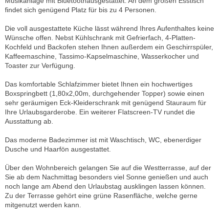
Musikanlage mit Bluetoothausgestattet. An dem großen Esstisch
findet sich genügend Platz für bis zu 4 Personen.
Die voll ausgestattete Küche lässt während Ihres Aufenthaltes keine
Wünsche offen. Nebst Kühlschrank mit Gefrierfach, 4-Platten-
Kochfeld und Backofen stehen Ihnen außerdem ein Geschirrspüler,
Kaffeemaschine, Tassimo-Kapselmaschine, Wasserkocher und
Toaster zur Verfügung.
Das komfortable Schlafzimmer bietet Ihnen ein hochwertiges
Boxspringbett (1,80x2,00m, durchgehender Topper) sowie einen
sehr geräumigen Eck-Kleiderschrank mit genügend Stauraum für
Ihre Urlaubsgarderobe. Ein weiterer Flatscreen-TV rundet die
Ausstattung ab.
Das moderne Badezimmer ist mit Waschtisch, WC, ebenerdiger
Dusche und Haarfön ausgestattet.
Über den Wohnbereich gelangen Sie auf die Westterrasse, auf der
Sie ab dem Nachmittag besonders viel Sonne genießen und auch
noch lange am Abend den Urlaubstag ausklingen lassen können.
Zu der Terrasse gehört eine grüne Rasenfläche, welche gerne
mitgenutzt werden kann.