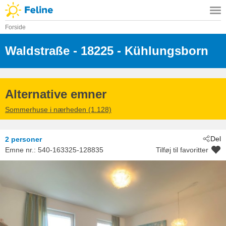
Forside
Waldstraße
 - 18225
 - Kühlungsborn
Alternative emner
Sommerhuse i nærheden (1.128)
Del
2 personer
Emne nr.:
540-163325-128835
Tilføj til favoritter