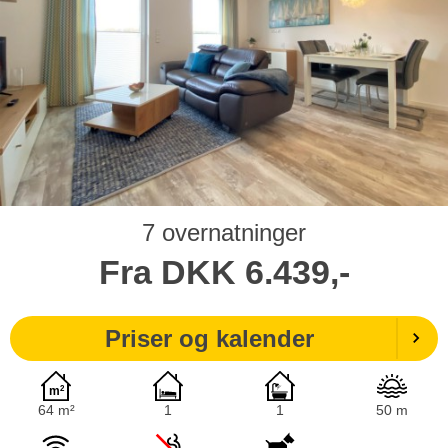
7 overnatninger
Fra
DKK
6.439,-
Priser og kalender
64 m²
1
1
50 m