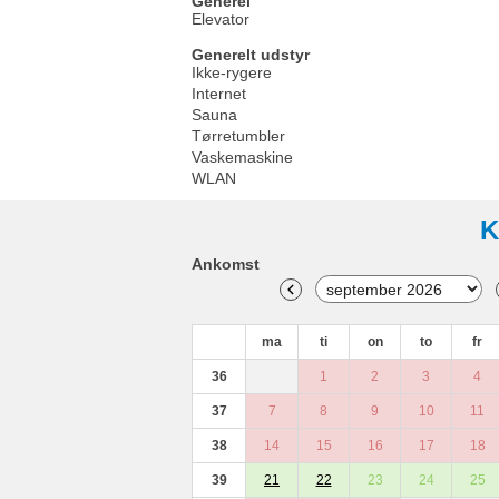
Generel
Elevator
Generelt udstyr
Ikke-rygere
Internet
Sauna
Tørretumbler
Vaskemaskine
WLAN
K
Ankomst
ma
ti
on
to
fr
36
1
2
3
4
37
7
8
9
10
11
38
14
15
16
17
18
39
21
22
23
24
25