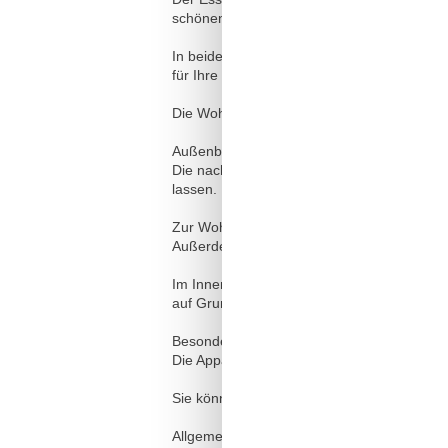
schönen Frühstück zu starten.
In beiden Schlafzimmer finden Sie je ein D
für Ihre Urlaubsgarderobe.
Die Wohnung verfügt über ein Badezimmer 
Außenbereich:
Die nach Westen ausgerichtete Terrasse mi
lassen.
Zur Wohnung gehört ein Tiefgaragenstellpl
Außerdem gibt es in der Tiefgarage einen
Im Innenhof der Ferienanlage steht Ihnen e
auf Grund der aktuellen Corona-Situation
Besonderes:
Die Appartementanlage bietet Ihnen eine Sa
Sie können bequem mit dem Aufzug bis zu
Allgemeine Informationen: