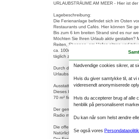
URLAUBSTRÄUME AM MEER - Hier ist der Na
Lagebeschreibung:
Die Ferienanlage befindet sich im Osten v
Restaurants und Cafés. Hier können Sie ge
Bis zum 6 km breiten Strand sind es nur we
Möchten Sie Ihren Urlaub aktiv gestalten?
Reiten, Shoppen, am Hafen sitzen und trä
ca. 100m vom Appartement entfernt? Der Weg 
Samt
täglich zwischen Kühlungsborn und Bad Do
Nødvendige cookies sikrer, at si
Durch die zahlreichen Möglichkeiten, die 
Urlaubsanlage eine der beliebtesten in Küh
Hvis du giver samtykke til, at vi
videresendt anonymiserede oplys
Ausstattungen:
Dieses komfortable 3-Raum-Appartement bef
70 m² finden bis zu 4 Personen ausreichend
Hvis du accepterer brug af alle c
henblik på personaliseret marke
Der gemütliche Wohnbereich ist ausgestatt
Radio mit CD-Player.
Du kan når som helst ændre eller
Die offene Küche grenzt direkt an den Wohn
Se også vores
Persondatapolitik
Natürlich ist auch eine Kaffeemaschine, ei
Der Essbereich befindet sich optimal zwi