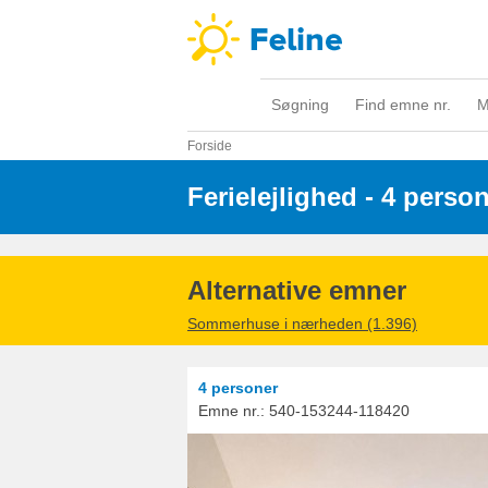
Søgning
Find emne nr.
M
Forside
Ferielejlighed - 4 perso
Alternative emner
Sommerhuse i nærheden (1.396)
4 personer
Emne nr.:
540-153244-118420