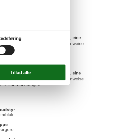
d.
 die Bettbezüge, ein Duschhandtuch, eine
edsføring
 Zeit von Mai - September nur wochenweise
in. 3 Übernachtungen.
weisung und Google/Apple Pay zur
 die Bettbezüge, ein Duschhandtuch, eine
 Zeit von Mai - September nur wochenweise
in. 3 Übernachtungen.
udstyr
en/blok
uppe
borgere