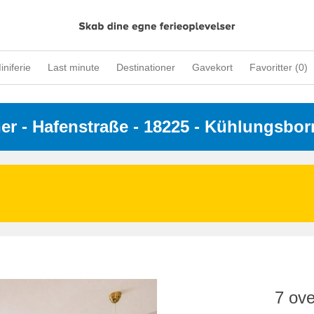
iniferie
Last minute
Destinationer
Gavekort
Favoritter (
0
)
ner
 - 
Hafenstraße
 - 18225
 - Kühlungsbor
7 ove