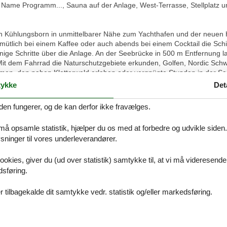
me Programm..., Sauna auf der Anlage, West-Terrasse, Stellplatz
on Kühlungsborn in unmittelbarer Nähe zum Yachthafen und der neuen 
mütlich bei einem Kaffee oder auch abends bei einem Cocktail die Sch
nige Schritte über die Anlage. An der Seebrücke in 500 m Entfernung la
 Mit dem Fahrrad die Naturschutzgebiete erkunden, Golfen, Nordic S
umen, den nahen Kletterwald erleben oder vergnügte Stunden in der S
ist zu weit, dann die Sauna kostenlos in der Anlage nutzen. Alles ist
ykke
Det
beran.
den fungerer, og de kan derfor ikke fravælges.
exklusive Lage, das Saunahäuschen in der Mitte und die hervorragende
lungsborn.
 må opsamle statistik, hjælper du os med at forbedre og udvikle siden. I
ninger til vores underleverandører.
indet sich im Erdgeschoss mit Terrasse nach Westen der beliebten A
 Platz.
ookies, giver du (ud over statistik) samtykke til, at vi må videresende
dsføring.
et mit 2 bequemen Sofas. Für das abendliche Entertainment sorgen de
 tilbagekalde dit samtykke vedr. statistik og/eller markedsføring.
bereich. Die Küche ist voll ausgestattet, vom Besteck über Geschirr bi
n Toaster, Wasserkocher, Cerankochfeld, Backofen, Kühlschrank und Ge
schen der Küche und dem Wohnbereich. An dem modernen Tresen finden