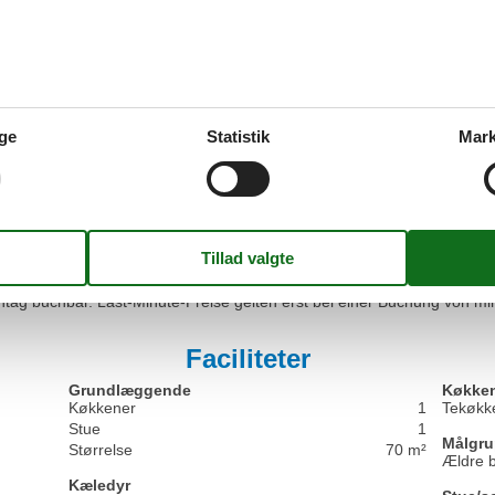
 in dieser Wohnung nicht gestattet ist und Haustiere nicht erlaubt sin
.
g. Hinzu kommt in jedem Fall die Kurtaxe. Das Wäschepaket beinhaltet
ge
Statistik
Mark
rrhandtuch und kann pro Person zu 19 ,- € mitgebucht werden. In der
ntag buchbar. Last-Minute-Preise gelten erst bei einer Buchung von m
die Zahlungsmöglichkeiten Banküberweisung, Kreditkarte, Sofortüber
n Sie bitte Ihrer Buchungsbestätigung.
g. Hinzu kommt in jedem Fall die Kurtaxe. Das Wäschepaket beinhaltet
rrhandtuch und kann pro Person zu 19 ,- € mitgebucht werden. In der
ntag buchbar. Last-Minute-Preise gelten erst bei einer Buchung von m
Faciliteter
Grundlæggende
Køkken
Køkkener
1
Tekøkk
Stue
1
Målgr
Størrelse
70 m²
Ældre 
Kæledyr