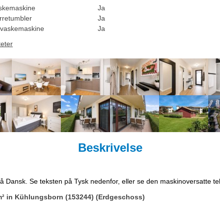
skemaskine
Ja
rretumbler
Ja
vaskemaskine
Ja
teter
Beskrivelse
på Dansk. Se teksten på Tysk nedenfor, eller se den maskinoversatte t
m² in Kühlungsborn (153244) (Erdgeschoss)