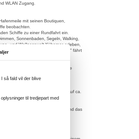
 und WLAN Zugang.
Hafenmeile mit seinen Boutiquen,
iffe beobachten.
den Schiffe zu einer Rundfahrt ein.
chwimmen, Sonnenbaden, Segeln, Walking,
auna- und Wellnesswelt Kübomar erleben,
 möglich! Auch die Bäderbahn "Molli" fährt
aljer
 Ausstattung der Wohnungen ist diese
 så fald vil der blive
nlage "Urlaubs(t)räume am Meer". Auf ca.
 oplysninger til tredjepart med
r Flachbildfernseher an der Wand und das
s hin zu diversen Küchenutensilien.
schirrspüler vorhanden.
 4 Personen Platz um den Tag bei einem