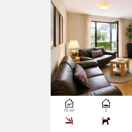
70 m²
2