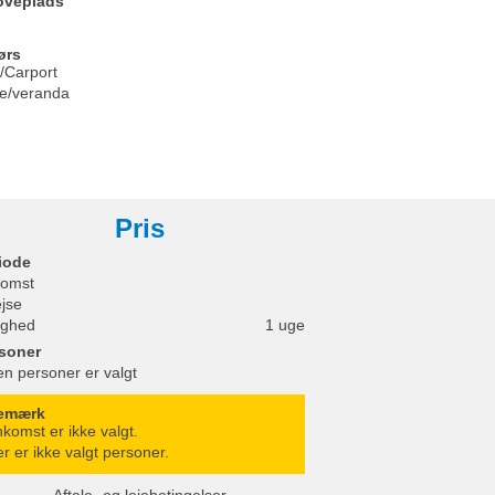
oveplads
ørs
/Carport
se/veranda
Pris
iode
omst
ejse
ighed
1 uge
soner
en personer er valgt
emærk
komst er ikke valgt.
r er ikke valgt personer.