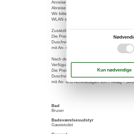
Anreise ab 16:00 Uhr
Abreise bis 10:00 Uhr
Wir bitten um Verständnis, dass das Rauchen
WLAN steht Ihnen kostenfrei zur Verfügung
Zusätzliche Preisinfos:
Die Preise verstehen sich pro Übernachtun
Nødvendi
Duschvorlage, zwei Handtücher, ein Geschi
mit An- und Abreisetagen von Freitag - Son
Nach der Buchung stehen Ihnen zusätzlich 
Verfügung. Weitere Informationen entnehme
Die Preise verstehen sich pro Übernachtun
Duschvorlage, zwei Handtücher, ein Geschi
mit An- und Abreisetagen von Freitag - Son
Bad
Bruser
Badeværelsesudstyr
Gæstetoilet