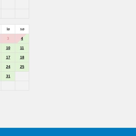
lø
sø
3
4
10
11
17
18
24
25
31