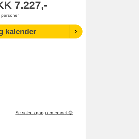
KK
7.227,-
personer
g kalender
Se solens gang om emnet
😎