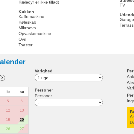
Stue/s
Kæledyr er ikke tilladt
TV
Køkken
Udend
Kaffemaskine
Garage
Køleskab
Terras
Mikroovn
Opvaskemaskine
Ovn
Toaster
alender
Varighed
Per
Ank
Afr
Var
Personer
lø
sø
Per
Personer
Ing
5
6
12
13
B
An
19
20
De
26
27