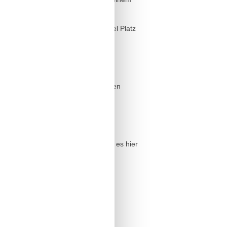
handenen Kleiderschränke bieten viel Platz
es WC mit Waschbecken vorhanden.
i einem Glas Wein den Tag ausklingen
erfügung. Bitte beachten Sie, dass es hier