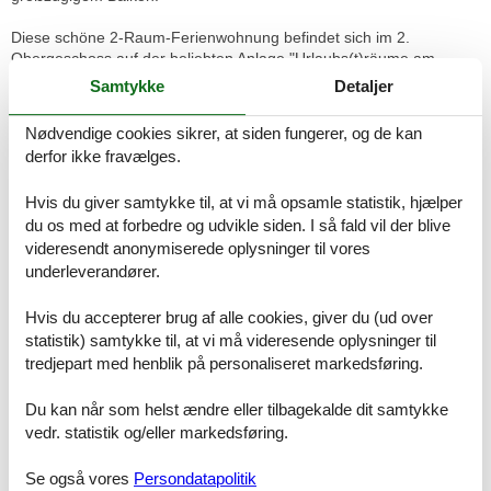
Diese schöne 2-Raum-Ferienwohnung befindet sich im 2.
Obergeschoss auf der beliebten Anlage "Urlaubs(t)räume am
Meer". Auf ca. 47m² finden bis zu 2 Personen ausreichend Platz.
Samtykke
Detaljer
Hochwertiger Wohnbereich mit offener Küche im Landhausstil,
Nødvendige cookies sikrer, at siden fungerer, og de kan
geschmackvoller Einrichtung und großem Flachbild-TV.
derfor ikke fravælges.
Die Küche ist voll ausgestattet, vom Besteck über Geschirr bis hin
zu diversen Küchenutensilien. Natürlich ist auch eine
Hvis du giver samtykke til, at vi må opsamle statistik, hjælper
Kaffeemaschine, ein Toaster, Wasserkocher, Cerankochfeld,
Backofen, Kühlschrank und Geschirrspüler vorhanden.
du os med at forbedre og udvikle siden. I så fald vil der blive
videresendt anonymiserede oplysninger til vores
Im Wohnzimmer steht Ihnen, für gemütliche Stunden, ein
underleverandører.
Elektrokamin mit täuschend echtem Flammenbild mit Heizfunktion
zur Verfügung.
Hvis du accepterer brug af alle cookies, giver du (ud over
statistik) samtykke til, at vi må videresende oplysninger til
Komfortables Schlafzimmer mit Boxspringbett (einteiliger Topper in
tredjepart med henblik på personaliseret markedsføring.
der Größe 180 x 200 cm)
Du kan når som helst ændre eller tilbagekalde dit samtykke
Die Wohnung verfügt über ein modernes Bad mit Walk-In-Dusche
vedr. statistik og/eller markedsføring.
und seperatem WC.
Außenbereich:
Se også vores
Persondatapolitik