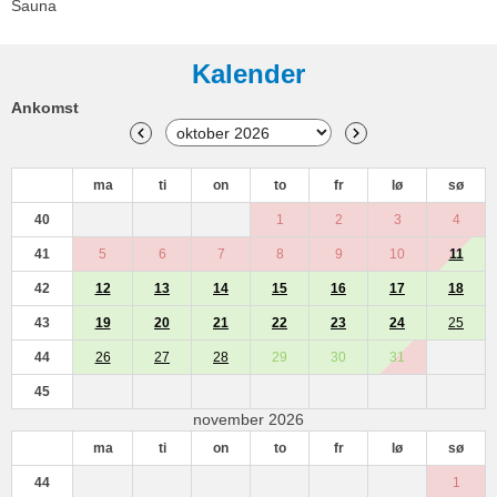
Sauna
Kalender
Ankomst
ma
ti
on
to
fr
lø
sø
40
1
2
3
4
41
5
6
7
8
9
10
11
42
12
13
14
15
16
17
18
43
19
20
21
22
23
24
25
44
26
27
28
29
30
31
45
november 2026
ma
ti
on
to
fr
lø
sø
44
1