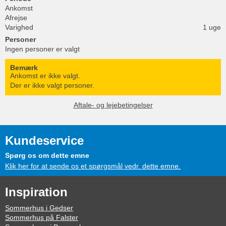
Ankomst
Afrejse
Varighed
1 uge
Personer
Ingen personer er valgt
Bemærk
Ankomst er ikke valgt.
Der er ikke valgt personer.
Aftale- og lejebetingelser
Kundeservice
Spørg os om dette emne
Klik her for at sende os et spørgsmål vedr. dette emne.
Inspiration
Sommerhus i Gedser
Sommerhus på Falster