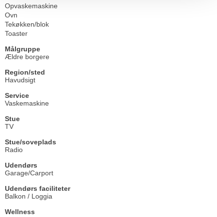
Opvaskemaskine
Ovn
Tekøkken/blok
Toaster
Målgruppe
Ældre borgere
Region/sted
Havudsigt
Service
Vaskemaskine
Stue
TV
Stue/soveplads
Radio
Udendørs
Garage/Carport
Udendørs faciliteter
Balkon / Loggia
Wellness