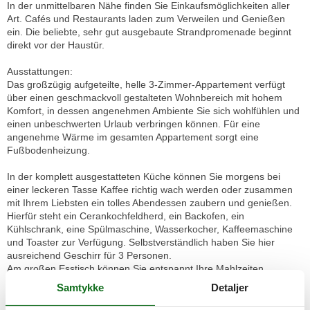
In der unmittelbaren Nähe finden Sie Einkaufsmöglichkeiten aller
Art. Cafés und Restaurants laden zum Verweilen und Genießen
ein. Die beliebte, sehr gut ausgebaute Strandpromenade beginnt
direkt vor der Haustür.
Ausstattungen:
Das großzügig aufgeteilte, helle 3-Zimmer-Appartement verfügt
über einen geschmackvoll gestalteten Wohnbereich mit hohem
Komfort, in dessen angenehmen Ambiente Sie sich wohlfühlen und
einen unbeschwerten Urlaub verbringen können. Für eine
angenehme Wärme im gesamten Appartement sorgt eine
Fußbodenheizung.
In der komplett ausgestatteten Küche können Sie morgens bei
einer leckeren Tasse Kaffee richtig wach werden oder zusammen
mit Ihrem Liebsten ein tolles Abendessen zaubern und genießen.
Hierfür steht ein Cerankochfeldherd, ein Backofen, ein
Kühlschrank, eine Spülmaschine, Wasserkocher, Kaffeemaschine
und Toaster zur Verfügung. Selbstverständlich haben Sie hier
ausreichend Geschirr für 3 Personen.
Am großen Esstisch können Sie entspannt Ihre Mahlzeiten
genießen.
Samtykke
Detaljer
Das erste Schlafzimmer ist mit einem großen, bequemen