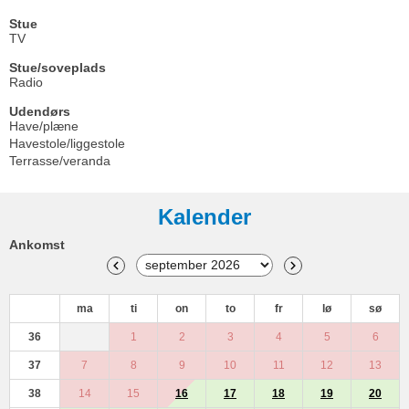
Stue
TV
Stue/soveplads
Radio
Udendørs
Have/plæne
Havestole/liggestole
Terrasse/veranda
Kalender
Ankomst
ma
ti
on
to
fr
lø
sø
36
1
2
3
4
5
6
37
7
8
9
10
11
12
13
38
14
15
16
17
18
19
20