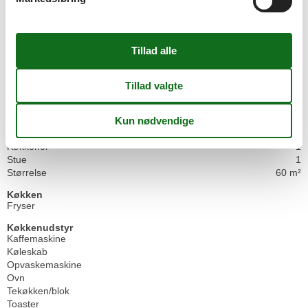
Badeværelse
Bruser
Generelt udstyr
Elevator
Ikke-rygere
Internet
Kæledyr er ikke tilladt
WLAN
Grundlæggende
Køkkener
1
Stue
1
Størrelse
60 m²
Køkken
Fryser
Køkkenudstyr
Kaffemaskine
Køleskab
Opvaskemaskine
Ovn
Tekøkken/blok
Toaster