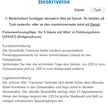
Beskrivelse
Dansk
Tysk
Beskrivelsen foreligger desværre ikke på Dansk. Se teksten på
Tysk nedenfor, eller se den maskinoversatte tekst på
Dansk
.
Ferienwohnung/App. für 3 Gäste mit 60m² in Kühlungsborn
(153197) (Erdgeschoss)
Kurzbeschreibung:
Die Strandvilla Camenia bietet modern ausgestattete
Ferienappartements für einen komfortablen Urlaub an der
Ostseeküste.
Verbringen Sie hier die schönsten Tage des Jahres, nur 100 m vom
Ostseestrand und ca. 250 m vom Kletterwald entfernt.
Lagebeschreibung:
Die schöne Villa "Camenia" befindet sich direkt hinter dem Morada
Hotel Arendsee in der Ostseeallee und liegt somit in direkter
Strandnähe. Die stilvolle Strandvilla verfügt über 13 Appartements.
Hinter der Anlage beginnt der 133 ha große Stadtwald und lädt zu
ruhigen erholsamen Spaziergängen ein.