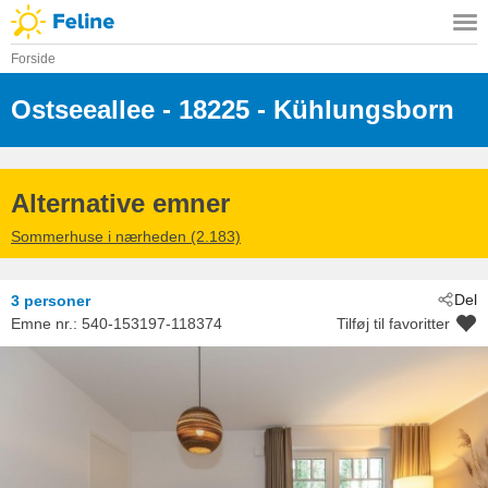
Forside
Ostseeallee
 - 18225
 - Kühlungsborn
Alternative emner
Sommerhuse i nærheden (2.183)
Del
3 personer
Emne nr.:
540-153197-118374
Tilføj til favoritter