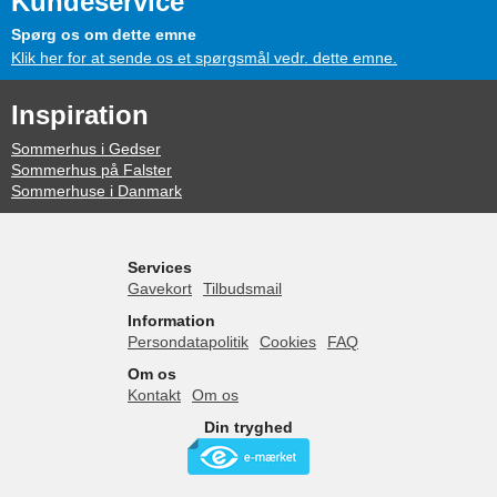
Kundeservice
Spørg os om dette emne
Klik her for at sende os et spørgsmål vedr. dette emne.
Inspiration
Sommerhus i Gedser
Sommerhus på Falster
Sommerhuse i Danmark
Services
Gavekort
Tilbudsmail
Information
Persondatapolitik
Cookies
FAQ
Om os
Kontakt
Om os
Din tryghed