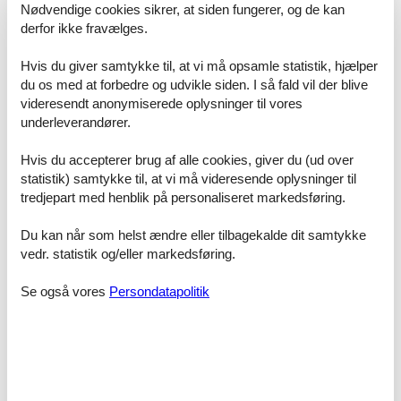
Nødvendige cookies sikrer, at siden fungerer, og de kan
Boxspringbett für zwei Personen und einem geräumigen
derfor ikke fravælges.
Kleiderschrank mit vielen Ablagemöglichkeiten für Ihre Garderobe
eingerichtet.
Das zweite Schlafzimmer ist ebenfalls mit einem Boxspringbett
Hvis du giver samtykke til, at vi må opsamle statistik, hjælper
(1,60m Breite), für die dritte Person, sowie einem kleinen
du os med at forbedre og udvikle siden. I så fald vil der blive
Kleiderschrank ausgestattet. In dem breiten Bett können auch
videresendt anonymiserede oplysninger til vores
bequem zwei Kinder oder zwei Jugendliche schlafen.
underleverandører.
Für die kleinen Urlauber kann zusätzlich im Schlafzimmer ein
Kinderreisebett aufgestellt werden.
Hvis du accepterer brug af alle cookies, giver du (ud over
statistik) samtykke til, at vi må videresende oplysninger til
Das Duschbad ist mit einer großzügigen Dusche und WC modern
tredjepart med henblik på personaliseret markedsføring.
eingerichtet.
Du kan når som helst ændre eller tilbagekalde dit samtykke
Außenbereich:
Zur Wohnung gehört eine Terrasse und ein kleiner Garten zur
vedr. statistik og/eller markedsføring.
Südseite, welche zum Verweilen und Entspannen nach langen
Strandspaziergängen oder einem Shoppingtag einlädt.
Se også vores
Persondatapolitik
Ihren PKW stellen Sie unkompliziert und kostenfrei auf dem
hauseigenen Parkplatz ab.
Besonderes:
Die Strandvilla wurde im Februar 2021 fertiggestellt!