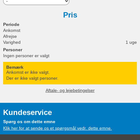
Pris
Periode
Ankomst
Afrejse
Varighed
1 uge
Personer
Ingen personer er valgt
Bemærk
Ankomst er ikke valgt.
Der er ikke valgt personer.
Aftale- og lejebetingelser
Kundeservice
Spørg os om dette emne
Klik her for at sende os et spørgsmål vedr. dette emne.