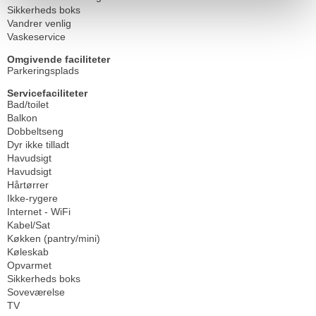
Sikkerheds boks
Vandrer venlig
Vaskeservice
Omgivende faciliteter
Parkeringsplads
Servicefaciliteter
Bad/toilet
Balkon
Dobbeltseng
Dyr ikke tilladt
Havudsigt
Havudsigt
Hårtørrer
Ikke-rygere
Internet - WiFi
Kabel/Sat
Køkken (pantry/mini)
Køleskab
Opvarmet
Sikkerheds boks
Soveværelse
TV