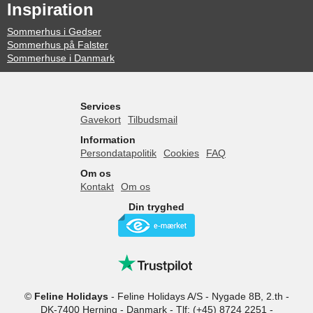
Inspiration
Sommerhus i Gedser
Sommerhus på Falster
Sommerhuse i Danmark
Services
Gavekort
Tilbudsmail
Information
Persondatapolitik
Cookies
FAQ
Om os
Kontakt
Om os
Din tryghed
©
Feline Holidays
-
Feline Holidays A/S
-
Nygade 8B, 2.th -
DK-7400
Herning
-
Danmark -
Tlf:
(+45) 8724 2251
-