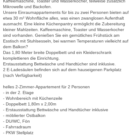
Kaffeemaschine, Toaster und Wasserkocher, teilweise zusätzlich
Mikrowelle und Backofen.
Unsere Einraumappartements für bis zu zwei Personen bieten auf
etwa 30 m² Wohnfläche alles, was einen zwanglosen Aufenthalt
ausmacht. Eine kleine Küchenpantry ermöglicht die Zubereitung
kleiner Mahlzeiten. Kaffeemaschine, Toaster und Wasserkocher
sind vorhanden. Genießen Sie ein gemütliches Frühstück am
Esstisch mit Stuhlsesseln, bei warmen Temperaturen vielleicht auf
dem Balkon?
Das 1,80 Meter breite Doppelbett und ein Kleiderschrank
komplettieren die Einrichtung.
Erstausstattung Bettwäsche und Handtücher sind inklusive.
2 E-Ladesäulen befinden sich auf dem hauseigenen Parkplatz
(nach Verfügbarkeit)
helles 2-Zimmer-Appartement für 2 Personen
- in der 2. Etage
- Wohnbereich mit Küchenzeile
- Doppelbett 1,80m x 2,00m
- Erstausstattung Bettwäsche und Handtücher inklusive
- möblierter Ostbalkon
- DU/WC, Fön
- Fahrradraum
- PKW Stellplatz