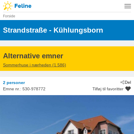
Forside
Strandstraße
 - Kühlungsborn
 - 18225
Alternative emner
Sommerhuse i nærheden (1.586)
Del
2 personer
Emne nr.:
530-978772
Tilføj til favoritter