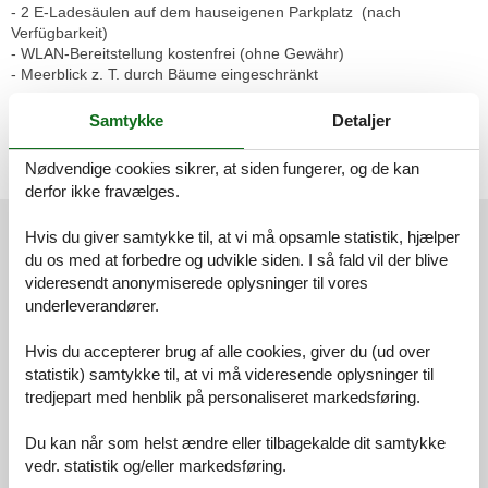
- 2 E-Ladesäulen auf dem hauseigenen Parkplatz (nach
Verfügbarkeit)
- WLAN-Bereitstellung kostenfrei (ohne Gewähr)
- Meerblick z. T. durch Bäume eingeschränkt
Verbrauchsgegenstände (Toilettenpapier, Müllbeutel, Spülmittel
Samtykke
Detaljer
etc.) sind in einer
Grundausstattung vorhanden, darüber hinaus aber selbst zu
Nødvendige cookies sikrer, at siden fungerer, og de kan
besorgen.
derfor ikke fravælges.
Eksterne anmeldelser
Hvis du giver samtykke til, at vi må opsamle statistik, hjælper
Vores gæsteanmeldelser
Eksterne anmeldelser
du os med at forbedre og udvikle siden. I så fald vil der blive
videresendt anonymiserede oplysninger til vores
4,6
underleverandører.
Hvis du accepterer brug af alle cookies, giver du (ud over
statistik) samtykke til, at vi må videresende oplysninger til
tredjepart med henblik på personaliseret markedsføring.
Faciliteter:
4,3
Rengøring:
4,6
Du kan når som helst ændre eller tilbagekalde dit samtykke
Komfort:
4,6
vedr. statistik og/eller markedsføring.