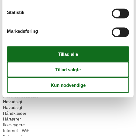
Brødservice
Morgenmad muligt
Statistik
Omgivende faciliteter
Cykelrum
Gokartbane
Markedsføring
Parkeringskælder
Surfskole
Servicefaciliteter
Allergikere (dyrefri)
Balkon
Bruser
Brødservice
Dobbeltseng
Dyr ikke tilladt
Enkeltseng
Flere soveværelser
Havudsigt
Havudsigt
Håndklæder
Hårtørrer
Ikke-rygere
Internet - WiFi