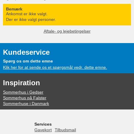
Bemærk
Ankomst er ikke valgt.
Der er ikke valgt personer.
Aftale- og lejebetingelser
Kundeservice
Spørg os om dette emne
Klik her for at sende os et spørgsmål vedr. dette emne.
Inspiration
Sommerhus i Gedser
Sommerhus på Falster
Sommerhuse i Danmark
Services
Gavekort
Tilbudsmail