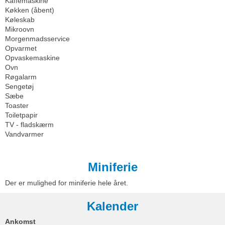
Kaffemaskine
Køkken (åbent)
Køleskab
Mikroovn
Morgenmadsservice
Opvarmet
Opvaskemaskine
Ovn
Røgalarm
Sengetøj
Sæbe
Toaster
Toiletpapir
TV - fladskærm
Vandvarmer
Miniferie
Der er mulighed for miniferie hele året.
Kalender
Ankomst