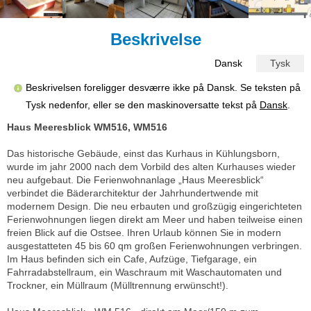
Beskrivelse
Dansk
Tysk
Beskrivelsen foreligger desværre ikke på Dansk. Se teksten på
Tysk nedenfor, eller se den maskinoversatte tekst på
Dansk
.
Haus Meeresblick WM516, WM516
Das historische Gebäude, einst das Kurhaus in Kühlungsborn,
wurde im jahr 2000 nach dem Vorbild des alten Kurhauses wieder
neu aufgebaut. Die Ferienwohnanlage „Haus Meeresblick“
verbindet die Bäderarchitektur der Jahrhundertwende mit
modernem Design. Die neu erbauten und großzügig eingerichteten
Ferienwohnungen liegen direkt am Meer und haben teilweise einen
freien Blick auf die Ostsee. Ihren Urlaub können Sie in modern
ausgestatteten 45 bis 60 qm großen Ferienwohnungen verbringen.
Im Haus befinden sich ein Cafe, Aufzüge, Tiefgarage, ein
Fahrradabstellraum, ein Waschraum mit Waschautomaten und
Trockner, ein Müllraum (Mülltrennung erwünscht!).