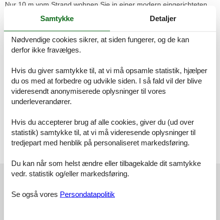
Nur 10 m vom Strand wohnen Sie in einer modern eingerichteten
3-Raum-Ferienwohnung. Die 50 qm große Wohnung liegt in der 5.
Samtykke
Detaljer
Etage. Das Wohnzimmer ist mit einem Sofa, Couchtisch, Sessel,
Anrichte, Kabel-TV, Radio mit CD-Player, Essbereich (Esstisch und
Nødvendige cookies sikrer, at siden fungerer, og de kan
4 Stühle) und einer Küchenzeile ausgestattet. Von der Loggia zur
derfor ikke fravælges.
Ostseite hat mein einen wunderbaren Blick auf die Ostsee. Im
Schlafzimmer stehen ein Doppelbett und ein Kleiderschrank.das
zweite Schlafzimmer befindet sich im Spitzboden. Die Küchenzeile
Hvis du giver samtykke til, at vi må opsamle statistik, hjælper
wurde modern ausgestattet mit Mikrowelle,
du os med at forbedre og udvikle siden. I så fald vil der blive
Kühlschrank,Geschirrspüler, Kaffeemaschine, Zweiplattenkochfeld,
videresendt anonymiserede oplysninger til vores
Toaster und Wasserkocher. Das Bad mit Dusche und WC
underleverandører.
komplettiert die Wohnung.
Kostenfreies Wlan(ohne Gewähr) steht Ihnen ebenfalls zur
Hvis du accepterer brug af alle cookies, giver du (ud over
Verfügung.
statistik) samtykke til, at vi må videresende oplysninger til
tredjepart med henblik på personaliseret markedsføring.
Vor Ort
Kurtaxe
Du kan når som helst ændre eller tilbagekalde dit samtykke
Eksterne anmeldelser
vedr. statistik og/eller markedsføring.
Vores gæsteanmeldelser
Eksterne anmeldelser
Se også vores
Persondatapolitik