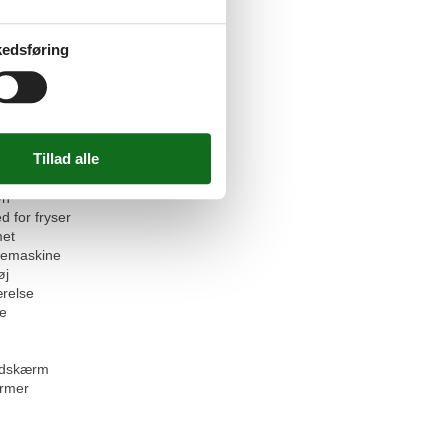
tseng
 tilladt
seng
edsføring
æder
gere
 - WiFi
at
askine
(pantry/mini)
ab
vn
d for fryser
et
emaskine
øj
relse
se
ladskærm
rmer