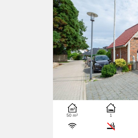
50 m²
1