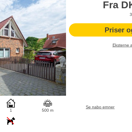
Fra
D
3
Priser o
Eksterne 
Se nabo emner
1
500 m