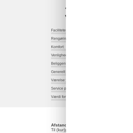
3,6
Faciliteter:
Rengøring:
Komfort:
Venlighed:
Beliggenhed:
Generelt:
Værelse:
Service på stedet:
Værdi for pengene:
Afstande
Til (kur)parken/skoven