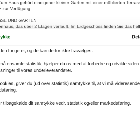
um Haus gehört eineigener kleiner Garten mit einer möblierten Terras
tz zur Verfügung.
SSE UND GARTEN
nhaus, das über 2 Etagen verläuft. Im Erdgeschoss finden Sie das h
iderschrank und die im Jahr 2021 neu eingebaute Küchenzeile (2-Platte
ykke
Det
, Toaster). Das Duschbad finden Sie ebenso im Erdgeschoss. Über ei
fzimmer und ist ausgestattet mit einem großen Doppelbett, einem Einze
nen ein.
den fungerer, og de kan derfor ikke fravælges.
 må opsamle statistik, hjælper du os med at forbedre og udvikle siden. I
 nur im Außenbereich erlaubt ist, da es sich um ein Nichtraucherhaus h
ninger til vores underleverandører.
Wasser und Heizungskosten enthalten. Bettwäsche und Handtücher sind
ookies, giver du (ud over statistik) samtykke til, at vi må videresende
ung über WLAN kostenfrei zur Verfügung, wobei gem. AGB keine Haftung
dsføring.
enloser Pkw-Stellplatz zur Verfügung.
 tilbagekalde dit samtykke vedr. statistik og/eller markedsføring.
Vores gæstean