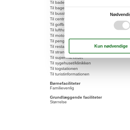
Til badepladsen/vandmassen
Til bageren
Til busstoppestedet
Nødvendi
Til centrum
Til golfbanen
Til lufthavnen
Til motorvejen
Til pengeautomaten/banken
Til restauranten
Til stranden
Til supermarkedet
Til sygehuset/klinikken
Til togstationen
Til turistinformationen
Børnefaciliteter
Familievenlig
Grundlæggende faciliteter
Størrelse