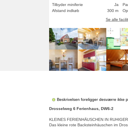
Tilbyder miniferie
Ja
Pa
Afstand indkøb
300 m
Op
Se alle facili
Beskrivelsen foreligger desværre ikke 
Drosselweg 6 Ferienhaus, DW6-2
KLEINES FERIENHÄUSCHEN IN RUHIGE
Das kleine rote Backsteinhäuschen im Dross