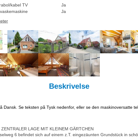
rabol/kabel TV
Ja
vaskemaskine
Ja
teter
Beskrivelse
på Dansk. Se teksten på Tysk nedenfor, eller se den maskinoversatte t
R ZENTRALER LAGE MIT KLEINEM GÄRTCHEN
elweg 6 befindet sich auf einem z.T. eingezäunten Grundstück in schö