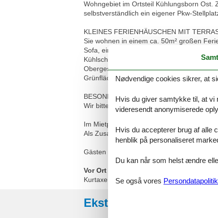
Wohngebiet im Ortsteil Kühlungsborn Ost. Z
selbstverständlich ein eigener Pkw-Stellpla
KLEINES FERIENHÄUSCHEN MIT TERRA
Sie wohnen in einem ca. 50m² großen Ferie
Sofa, einer Essecke, dem Flachbild-TV, Kle
Samt
Kühlschrank, Kaffeemaschine, Wasserkocher
Obergeschoss. Hier befindet sich das Schla
Grünfläche vor dem Haus lädt zum Entspan
Nødvendige cookies sikrer, at si
BESONDERHEITEN
Hvis du giver samtykke til, at vi
Wir bitten um Verständnis, dass das Rauchen
videresendt anonymiserede oplys
Im Mietpreis sind Nebenkosten wie Strom, 
Hvis du accepterer brug af alle c
Als Zusatzleistung steht eine Internetnutz
henblik på personaliseret marke
Gästen dieser Ferienwohnung steht ein kost
Du kan når som helst ændre eller
Vor Ort
Kurtaxe
Se også vores
Persondatapolitik
Eksterne anmeldelser