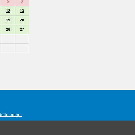
5
6
12
13
19
20
26
27
 dette emne.