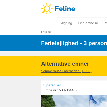
Søgning
Find emne nr.
M
Forside
Ferielejlighed - 3 perso
Alternative emner
Sommerhuse i nærheden (1.595)
3 personer
Emne nr.:
530-964482