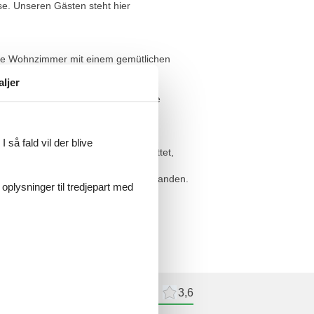
se. Unseren Gästen steht hier
elle Wohnzimmer mit einem gemütlichen
n-Herd, Geschirrspüler, Mikrowelle,
aljer
ne Holztreppe gelangen Sie in das
lbett und vielen Regalen. Die kleine
 så fald vil der blive
andelt. Haustiere sind nicht gestattet,
 ebenfalls als Erstausstattung vorhanden.
 oplysninger til tredjepart med
 bei etwaigen Störungen erfolgt.
meldelser
Eksterne anmeldelser
3,6