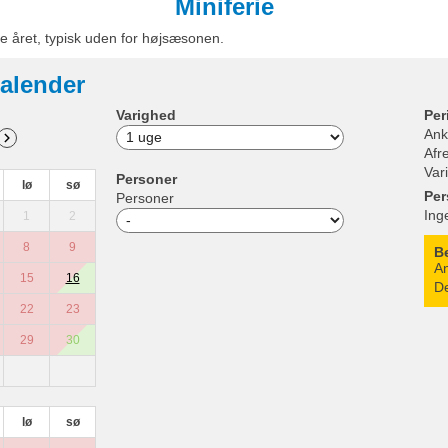
Miniferie
e året, typisk uden for højsæsonen.
alender
Varighed
Per
Ank
Afr
Var
Personer
lø
sø
Per
Personer
Ing
1
2
8
9
B
An
15
16
De
22
23
29
30
lø
sø