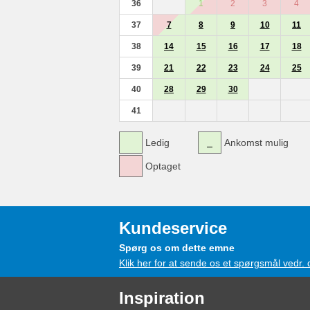
36
1
2
3
4
37
7
8
9
10
11
38
14
15
16
17
18
39
21
22
23
24
25
40
28
29
30
41
Ledig
Ankomst mulig
Optaget
Kundeservice
Spørg os om dette emne
Klik her for at sende os et spørgsmål vedr.
Inspiration