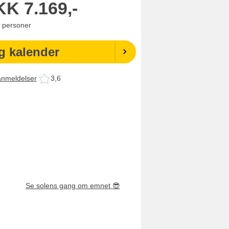
KK
7.169,-
personer
g kalender
anmeldelser
3,6
Se solens gang om emnet
😎