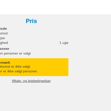
Pris
iode
omst
ejse
ighed
1 uge
soner
en personer er valgt
emærk
komst er ikke valgt.
r er ikke valgt personer.
Aftale- og lejebetingelser