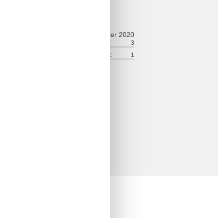
ldelse
oktober 2020
ort:
2
Venlighed:
3
lse:
3
Service på stedet:
1
faciliteter
et