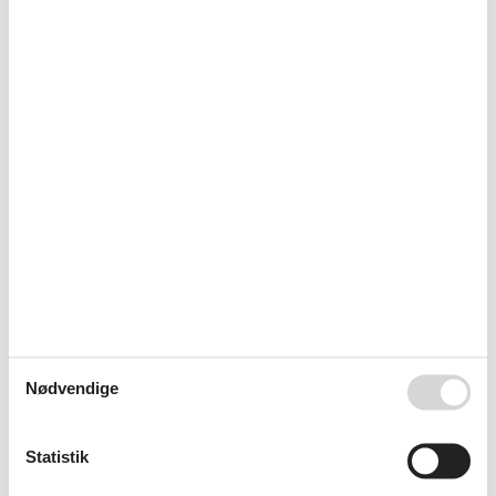
Golf
Ridning
Børnefaciliteter
Familievenlig
Grundlæggende faciliteter
Byggeår
1910
Størrelse
88 m²
År renoveret
2015
Indkvartering Faciliteter
Cykelrum aflåselig
Cykelvenlig
El-cykel ladestation
Fælles sauna
Ikke-ryger hus
Internet i det offentlige område
Kontaktløs ind-/udtjekning
Sauna
Nødvendige
Sikkerheds boks
Tilgængelig med offentlig transport
Vandrer venlig
Statistik
Omgivende faciliteter