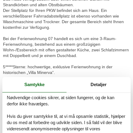
Strandkörben und alten Obstbäumen.
Der Stellplatz für Ihren PKW befindet sich am Haus. Ein
verschließbarer Fahrradabstellplatz ist ebenso vorhanden wie
Waschmaschine und Trockner. Der gesamte Bereich steht Ihnen
kostenfrei zur Verfügung.
Bei der Ferienwohnung 07 handelt es sich um eine 3-Raum-
Ferienwohnung, bestehend aus einem großzügigen
Wohn-/Essbereich mit offen gestalteter Küche, zwei Schlafzimmern
mit Doppelbett und je einem Duschbad.
5*****Sterne: hochwertige, exklusive Ferienwohnung in der
historischen „Villa Minerva“.
2024 wiederholt offiziell mit 5 Sternen bewertet für höchsten
Samtykke
Detaljer
Anspruch und Komfort und Qualität.
Hier finden Sie das passende Ambiente für Ihren anspruchsvollen
Nødvendige cookies sikrer, at siden fungerer, og de kan
Urlaub an der Ostsee in einer Ferienwohnung mit zwei
derfor ikke fravælges.
Schlafzimmern, zwei Badezimmern sowie großzügigem Wohn- und
Essraum mit allem Komfort und voll ausgestatteter Küche. Die
Hvis du giver samtykke til, at vi må opsamle statistik, hjælper
Wohnung verfügt über zwei Balkone, die zum Entspannen,
du os med at forbedre og udvikle siden. I så fald vil der blive
Sonnenbaden oder Essen im Freien einladen.
videresendt anonymiserede oplysninger til vores
Die „Villa Minerva“ wurde im Jahr 1910 erbaut und von September