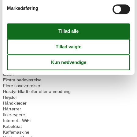
Cykelrum
Have til brug
Markedsføring
Parkeringsplads
Strandstol
Servicefaciliteter
Bad / WC
Bad/toilet
Balkon
Brandslukker
Bruser
Dobbeltseng
Dyr ikke tilladt
Eisen
Ekstra badeværelse
Flere soveværelser
Husdyr tilladt eller efter anmodning
Højstol
Håndklæder
Hårtørrer
Ikke-rygere
Internet - WiFi
Kabel/Sat
Kaffemaskine