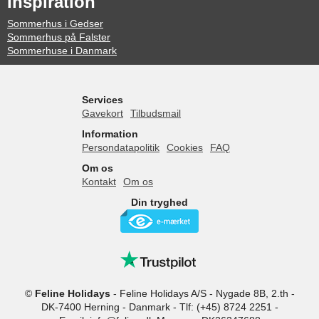
Inspiration
Sommerhus i Gedser
Sommerhus på Falster
Sommerhuse i Danmark
Services
Gavekort
Tilbudsmail
Information
Persondatapolitik
Cookies
FAQ
Om os
Kontakt
Om os
Din tryghed
©
Feline Holidays
-
Feline Holidays A/S
-
Nygade 8B, 2.th -
DK-7400
Herning
-
Danmark -
Tlf:
(+45) 8724 2251
-