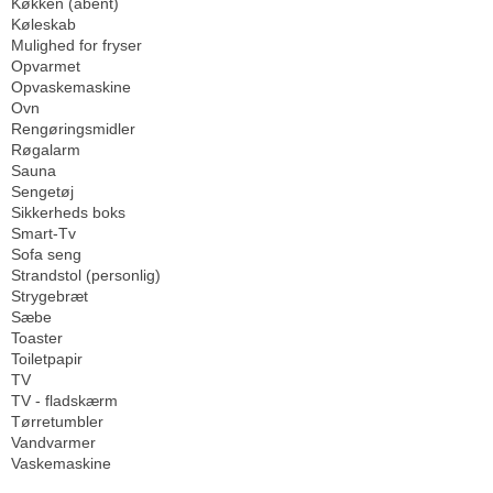
Køkken (åbent)
Køleskab
Mulighed for fryser
Opvarmet
Opvaskemaskine
Ovn
Rengøringsmidler
Røgalarm
Sauna
Sengetøj
Sikkerheds boks
Smart-Tv
Sofa seng
Strandstol (personlig)
Strygebræt
Sæbe
Toaster
Toiletpapir
TV
TV - fladskærm
Tørretumbler
Vandvarmer
Vaskemaskine