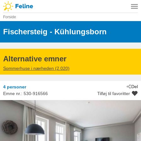
Forside
Fischersteig
 - Kühlungsborn
 - 18225
Alternative emner
Sommerhuse i nærheden (2.020)
Del
4 personer
Emne nr.:
530-916566
Tilføj til favoritter