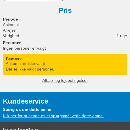
Pris
Periode
Ankomst
Afrejse
Varighed
1 uge
Personer
Ingen personer er valgt
Bemærk
Ankomst er ikke valgt.
Der er ikke valgt personer.
Aftale- og lejebetingelser
Kundeservice
Spørg os om dette emne
Klik her for at sende os et spørgsmål vedr. dette emne.