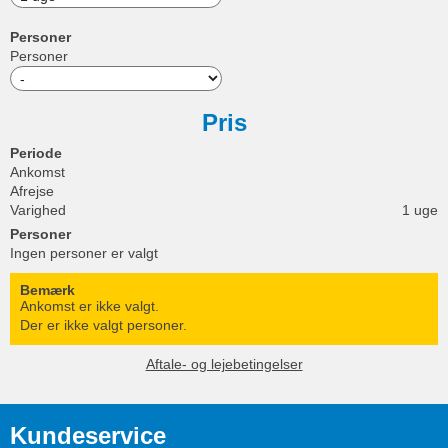
Personer
Personer
Pris
Periode
Ankomst
Afrejse
Varighed
1 uge
Personer
Ingen personer er valgt
Bemærk
Ankomst er ikke valgt.
Der er ikke valgt personer.
Aftale- og lejebetingelser
Kundeservice