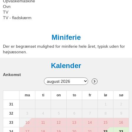
Opvaskemaskine
Ovn
TV
TV - fladskærm
Miniferie
Der er begrænset mulighed for miniferie hele året, typisk uden for
højsæsonen.
Kalender
Ankomst
ma
ti
on
to
fr
lø
sø
31
1
2
32
3
4
5
6
7
8
9
33
10
11
12
13
14
15
16
34
17
18
19
20
21
22
23