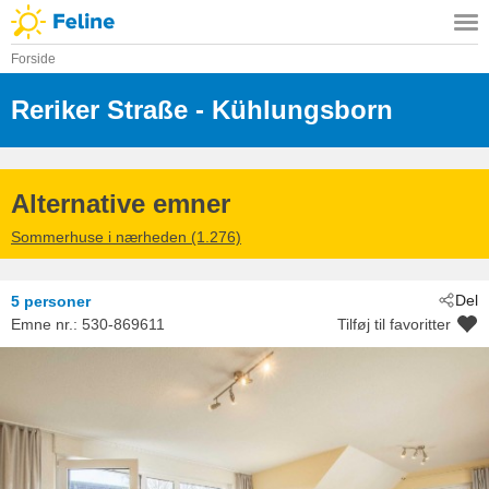
Forside
Reriker Straße
 - Kühlungsborn
 - 18225
Alternative emner
Sommerhuse i nærheden (1.276)
Del
5 personer
Emne nr.:
530-869611
Tilføj til favoritter