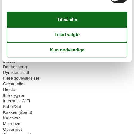
Ikke-ryger hus
Internet i det offentlige område
Omgivende faciliteter
Parkeringsplads
Servicefaciliteter
Bad / WC
Bad/toilet
Badekar
Balkon
Bruser
Dobbeltseng
Dyr ikke tilladt
Flere soveværelser
Gæstetoilet
Højstol
Ikke-rygere
Internet - WiFi
Kabel/Sat
Køkken (åbent)
Køleskab
Mikroovn
Opvarmet