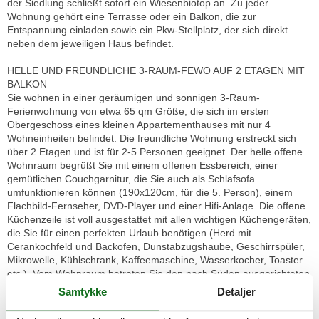
der Siedlung schließt sofort ein Wiesenbiotop an. Zu jeder
Wohnung gehört eine Terrasse oder ein Balkon, die zur
Entspannung einladen sowie ein Pkw-Stellplatz, der sich direkt
neben dem jeweiligen Haus befindet.
HELLE UND FREUNDLICHE 3-RAUM-FEWO AUF 2 ETAGEN MIT
BALKON
Sie wohnen in einer geräumigen und sonnigen 3-Raum-
Ferienwohnung von etwa 65 qm Größe, die sich im ersten
Obergeschoss eines kleinen Appartementhauses mit nur 4
Wohneinheiten befindet. Die freundliche Wohnung erstreckt sich
über 2 Etagen und ist für 2-5 Personen geeignet. Der helle offene
Wohnraum begrüßt Sie mit einem offenen Essbereich, einer
gemütlichen Couchgarnitur, die Sie auch als Schlafsofa
umfunktionieren können (190x120cm, für die 5. Person), einem
Flachbild-Fernseher, DVD-Player und einer Hifi-Anlage. Die offene
Küchenzeile ist voll ausgestattet mit allen wichtigen Küchengeräten,
die Sie für einen perfekten Urlaub benötigen (Herd mit
Cerankochfeld und Backofen, Dunstabzugshaube, Geschirrspüler,
Mikrowelle, Kühlschrank, Kaffeemaschine, Wasserkocher, Toaster
etc.). Vom Wohnraum betreten Sie den nach Süden ausgerichteten
Balkon mit Blick auf den angrenzenden Garten sowie über Wiesen
Samtykke
Detaljer
und Felder. Ein großzügiges Schlafzimmer mit Doppelbett und
geräumigen Kleiderschrank, das Tageslichbad mit Duschwanne