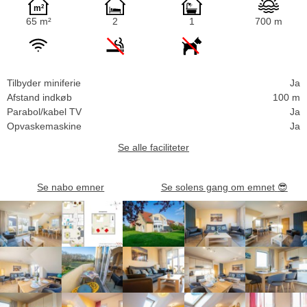
65 m²
2
1
700 m
Tilbyder miniferie
Ja
Afstand indkøb
100 m
Parabol/kabel TV
Ja
Opvaskemaskine
Ja
Se alle faciliteter
Se nabo emner
Se solens gang om emnet
😎