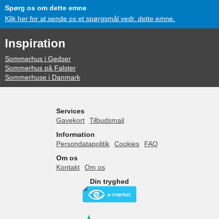
Spørg os om dette emne
Klik her for at sende os et spørgsmål vedr. dette emne.
Inspiration
Sommerhus i Gedser
Sommerhus på Falster
Sommerhuse i Danmark
Services
Gavekort
Tilbudsmail
Information
Persondatapolitik
Cookies
FAQ
Om os
Kontakt
Om os
Din tryghed