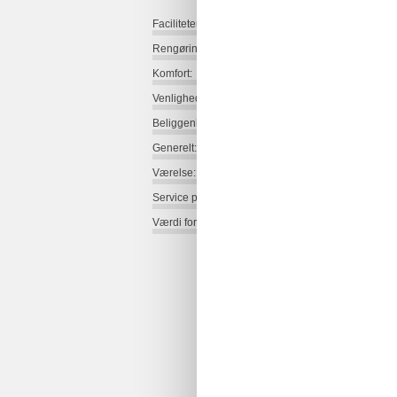
Faciliteter:
Rengøring:
Komfort:
Venlighed:
Beliggenhed:
Generelt:
Værelse:
Service på stedet:
Værdi for pengene: