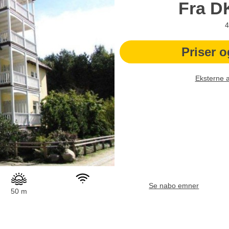
Fra
D
4
Priser o
Eksterne 
Se nabo emner
50 m