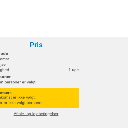
Pris
iode
omst
ejse
ighed
1 uge
soner
en personer er valgt
emærk
komst er ikke valgt.
r er ikke valgt personer.
Aftale- og lejebetingelser