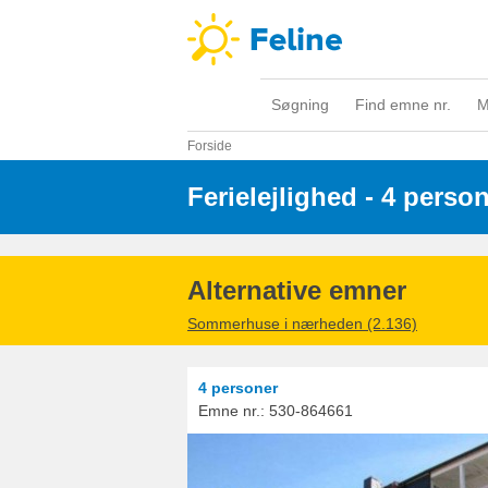
Søgning
Find emne nr.
M
Forside
Ferielejlighed - 4 perso
Alternative emner
Sommerhuse i nærheden (2.136)
4 personer
Emne nr.:
530-864661