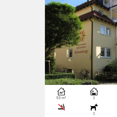
53 m²
1
1