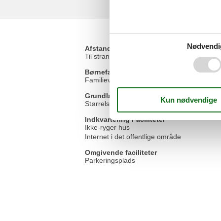
Nødvendi
Afstande
Til stranden
Børnefaciliteter
Familievenlig
Grundlæggende faciliteter
Størrelse
Indkvartering Faciliteter
Ikke-ryger hus
Internet i det offentlige område
Omgivende faciliteter
Parkeringsplads