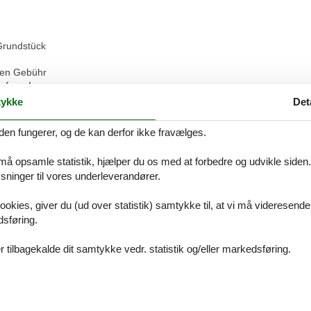
 Grundstück
gen Gebühr
nfrage!
währ)
ykke
Det
grierter Küche
den fungerer, og de kan derfor ikke fravælges.
 Kühlschrank und Geschirrspüler
te Matratzen)
 må opsamle statistik, hjælper du os med at forbedre og udvikle siden. I
ninger til vores underleverandører.
lbeutel) sind in einer
s aber selbst zu besorgen.
ookies, giver du (ud over statistik) samtykke til, at vi må videresende
dsføring.
Vores gæstean
 tilbagekalde dit samtykke vedr. statistik og/eller markedsføring.
3 eksterne anme
4,6