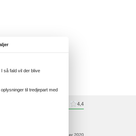
aljer
 så fald vil der blive
 oplysninger til tredjepart med
meldelser
Eksterne anmeldelser
4,4
ldelser
september 2020