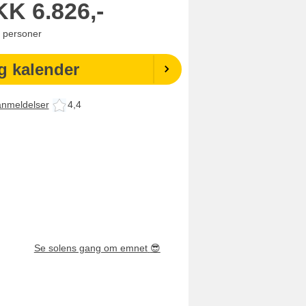
KK
6.826,-
personer
g kalender
anmeldelser
4,4
Se solens gang om emnet
😎