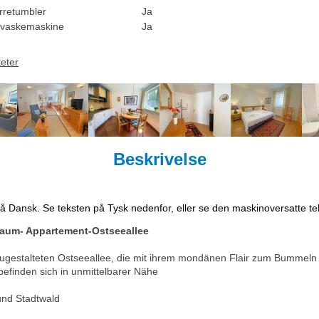
rretumbler
Ja
vaskemaskine
Ja
teter
Beskrivelse
på Dansk. Se teksten på Tysk nedenfor, eller se den maskinoversatte t
Raum- Appartement-Ostseeallee
eugestalteten Ostseeallee, die mit ihrem mondänen Flair zum Bummeln 
finden sich in unmittelbarer Nähe
und Stadtwald