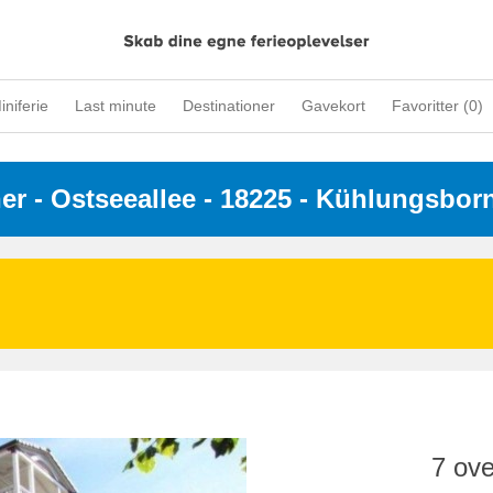
iniferie
Last minute
Destinationer
Gavekort
Favoritter (
0
)
ner
 - 
Ostseeallee
 - 18225
 - Kühlungsbor
7 ove