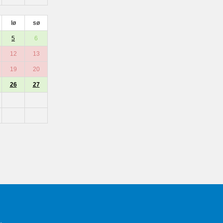
lø
sø
5
6
12
13
19
20
26
27