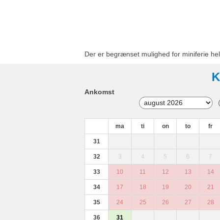
Der er begrænset mulighed for miniferie hel
K
Ankomst
ma
ti
on
to
fr
31
32
3
4
5
6
7
33
10
11
12
13
14
34
17
18
19
20
21
35
24
25
26
27
28
36
31