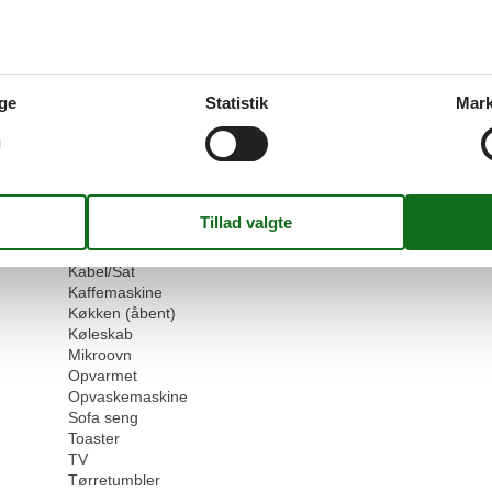
Værdi for pengene:
5
Faciliteter
ge
Statistik
Mark
Servicefaciliteter
50 m
Bad/toilet
Balkon
Dobbeltseng
Dyr ikke tilladt
Husdyr tilladt eller efter anmodning
Ikke-rygere
53 m²
Internet - WiFi
Kabel/Sat
Kaffemaskine
Køkken (åbent)
Køleskab
Mikroovn
Opvarmet
Opvaskemaskine
Sofa seng
Toaster
TV
Tørretumbler