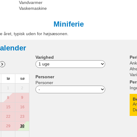
Vandvarmer
Vaskemaskine
Miniferie
e året, typisk uden for højsæsonen.
alender
Varighed
Per
Ank
Afr
Var
Personer
lø
sø
Per
Personer
Ing
1
2
8
9
B
An
15
16
De
22
23
29
30