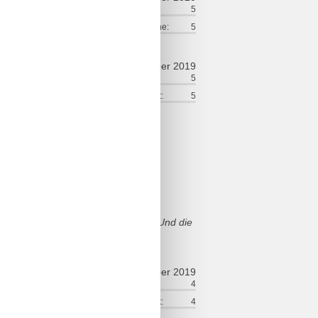
ort:
4
Beliggenhed:
5
ice på stedet:
5
Værdi for pengene:
5
oktober 2019
ort:
5
Venlighed:
5
lse:
5
Service på stedet:
5
lächen, gemütlich und funktional
sern und Beleuchtung alles perfekt
ort auch sehr zufrieden.
wo der Abfall entsorgt werden kann. Und die
september 2019
ort:
3
Venlighed:
4
lse:
5
Service på stedet:
4