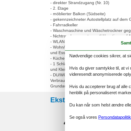
- direkter Strandzugang (Nr. 10)
- 2. Etage
- möblierter Balkon (Südseite)
- gekennzeichneter Autostellplatz auf dem
- Fahrradkeller
- Waschmaschine und Wäschetrockner ge
- Nichtraucherappartement! Haustiere auf A
- WLAN-Bereitstellung kostenfrei (ohne Ge
Samt
- Wohn/Schlafbereich mit Schlafcouch, inte
und Essbereich
Nødvendige cookies sikrer, at si
- Küchenzeile - 2 Plattenherd, Mikrowelle,
- 1 Schlafzimmer mit Doppelbett (2 getrenn
Hvis du giver samtykke til, at vi
und Kleiderschrank
videresendt anonymiserede oplys
- DU/WC
Verbrauchsgegenstände (Toilettenpapier, Mül
Grundausstattung vorhanden, darüber hinau
Hvis du accepterer brug af alle c
henblik på personaliseret marke
Eksterne anmeldelser
Du kan når som helst ændre eller
4,4
Se også vores
Persondatapolitik