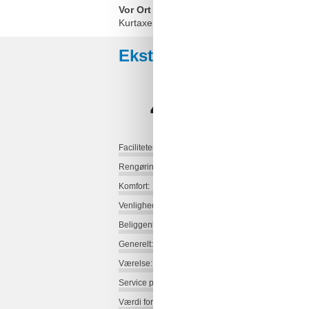
Vor Ort
Kurtaxe
Eksterne anmeldelser
4,3
Faciliteter:
Rengøring:
Komfort:
Venlighed:
Beliggenhed:
Generelt:
Værelse:
Service på stedet:
Værdi for pengene: