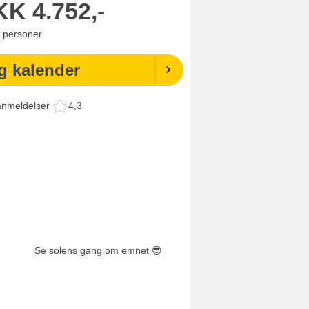
KK
4.752,-
personer
g kalender
anmeldelser
4,3
Se solens gang om emnet
😎