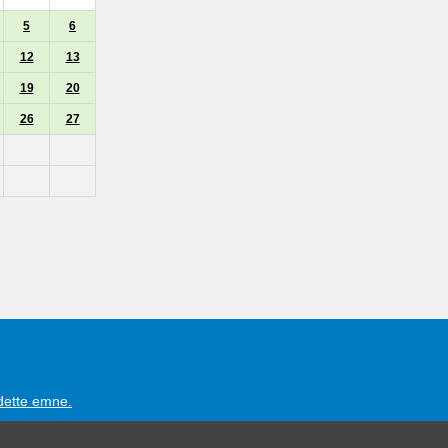
5
6
12
13
19
20
26
27
 dette emne.