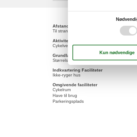
Nødvendi
Afstande
Til stranden
Aktivitetsfaciliteter
Cykelvenlig
Grundlæggende faciliteter
Størrelse
Indkvartering Faciliteter
Ikke-ryger hus
Omgivende faciliteter
Cykelrum
Have til brug
Parkeringsplads