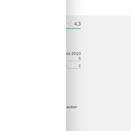
meldelser
Eksterne anmeldelser
4,3
ldelse
august 2010
ort:
5
Venlighed:
5
lse:
5
Service på stedet:
2
in der Ferienwohnung.
uartier.
 und freundlich. Die Fewo war sehr sauber
 was man benötigt.