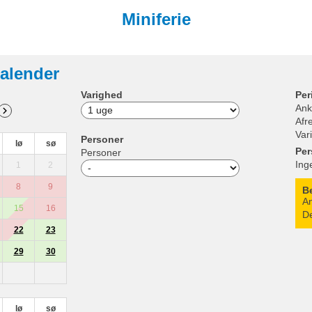
Miniferie
alender
Varighed
Per
Ank
Afr
Var
Personer
lø
sø
Per
Personer
Ing
1
2
8
9
B
An
15
16
De
22
23
29
30
lø
sø