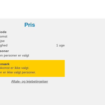
Pris
iode
omst
ejse
ighed
1 uge
soner
en personer er valgt
emærk
komst er ikke valgt.
r er ikke valgt personer.
Aftale- og lejebetingelser