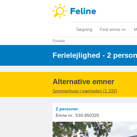
Søgning
Find emne nr.
M
Forside
Ferielejlighed - 2 perso
Alternative emner
Sommerhuse i nærheden (1.332)
2 personer
Emne nr.:
530-850320