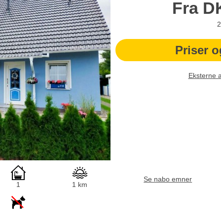
Fra
D
2
Priser o
Eksterne 
Se nabo emner
1
1 km