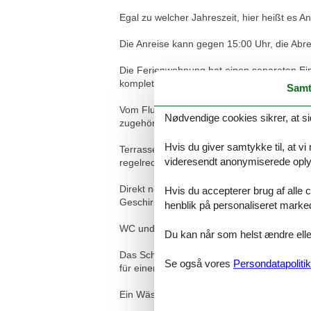
Egal zu welcher Jahreszeit, hier heißt es
Die Anreise kann gegen 15:00 Uhr, die Abrei
Die Ferienwohnung hat einen separaten Ei
komplett neu renoviert und besticht durch d
Samt
Vom Flur aus gelangen Sie direkt in das W
Nødvendige cookies sikrer, at si
zugehörigen Couchtisch für einen entspan
Hvis du giver samtykke til, at vi
Terrasse und Küche sind beide vom Wohnzim
videresendt anonymiserede oplys
regelrecht auch zum Sonnen ein.
Direkt neben dem Wohnzimmer befindet sich
Hvis du accepterer brug af alle c
Geschirrspüler. Ausreichend Geschirr, Töp
henblik på personaliseret marke
WC und Dusche sind gleich vom Flur aus er
Du kan når som helst ændre eller
Das Schlafzimmer wurde ebenfalls geschmac
Se også vores
Persondatapolitik
für einen erholsamen Schlaf.
Ein Wäschepaket, bestehend aus Bettwäsche