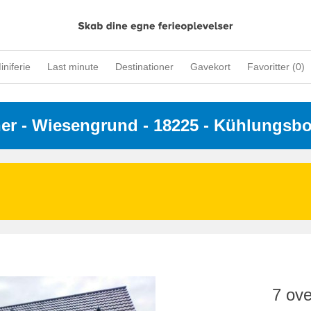
iniferie
Last minute
Destinationer
Gavekort
Favoritter (
0
)
ner
 - 
Wiesengrund
 - 18225
 - Kühlungsb
7 ove