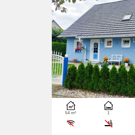
54 m²
1