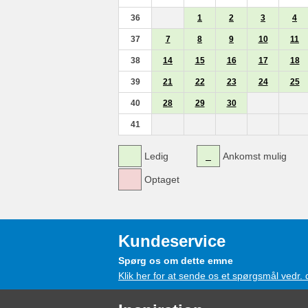
36
1
2
3
4
37
7
8
9
10
11
38
14
15
16
17
18
39
21
22
23
24
25
40
28
29
30
41
Ledig
Ankomst mulig
Optaget
Kundeservice
Spørg os om dette emne
Klik her for at sende os et spørgsmål vedr.