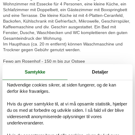
Wohnzimmer mit Essecke für 4 Personen, eine kleine Küche, ein
Schlafzimmer mit Doppelbett, ein Gästezimmer mit Boxspringbett
und eine Terrasse. Die kleine Küche ist mit 4-Platten-Ceranfeld,
Backofen, Kühlschrank mit Gefrierfach, Mikrowelle, Geschirrspüler,
Kaffeemaschine und div. Geschirr ausgestattet. Ein Bad mit
Fenster, Dusche, Waschbecken und WC komplettieren den guten
Gesamteindruck der Wohnung.
Im Haupthaus (ca. 20 m entfernt) können Waschmaschine und
Trockner gegen Gebühr genutzt werden.
Fewo am Rosenhof - 150 m bis zur Ostsee
Größe ca. 54 qm
Samtykke
Detaljer
Wohnzimmer mit Couch, Esstisch, Anrichte, Kabel-TV und Radio
Schlafzimmer mit Doppelbett und Kleiderschrank
Gästezimmer mit Anrichte und Boxspringbett 1,40 x 2,00
Nødvendige cookies sikrer, at siden fungerer, og de kan
Küchezeile mit Mikrowelle, 4-Platten-Ceran-Herd, Kühlschrank,
derfor ikke fravælges.
kleiner Gefrierschrank, Geschirrspüler und Kaffeemaschine
Dusche/WC und Terrasse
Hvis du giver samtykke til, at vi må opsamle statistik, hjælper
du os med at forbedre og udvikle siden. I så fald vil der blive
Nur 150 m vom Strand wohnen Sie in einer 3-Raum-
videresendt anonymiserede oplysninger til vores
Ferienwohnung. Die 55 qm große Wohnung liegt im Erdgeschoss.
underleverandører.
Das Wohnzimmer ist mit einer Couch, Couchtisch, Anrichte, Kabel-
TV und Radio und Essbereich mit Tisch und Bänke ausgestattet.