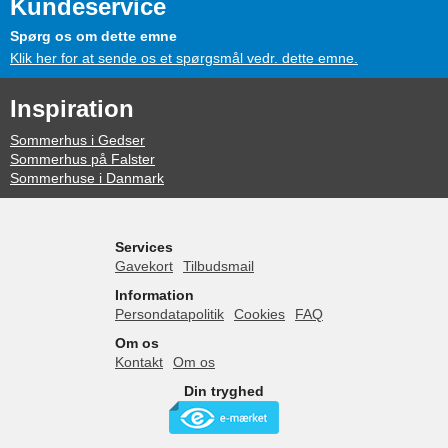
Kundeservice
Spørg os om dette emne
Klik her for at sende os et spørgsmål vedr. dette emne.
Inspiration
Sommerhus i Gedser
Sommerhus på Falster
Sommerhuse i Danmark
Services
Gavekort
Tilbudsmail
Information
Persondatapolitik
Cookies
FAQ
Om os
Kontakt
Om os
Din tryghed