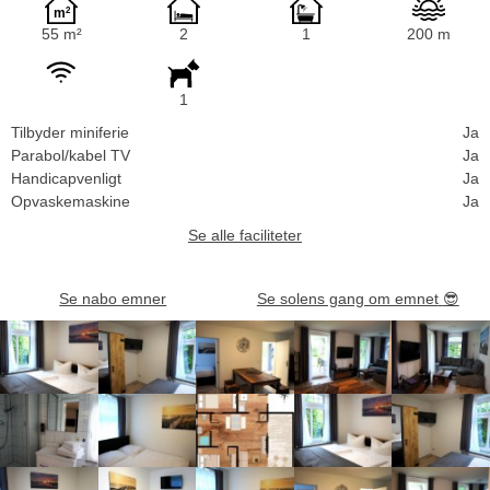
55 m²
2
1
200 m
1
Tilbyder miniferie
Ja
Parabol/kabel TV
Ja
Handicapvenligt
Ja
Opvaskemaskine
Ja
Se alle faciliteter
Se nabo emner
Se solens gang om emnet
😎