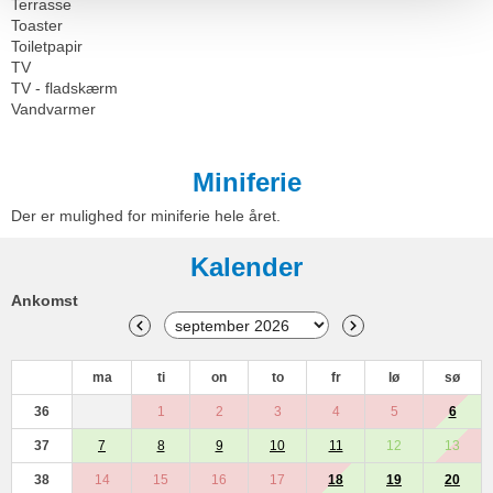
Terrasse
Toaster
Toiletpapir
TV
TV - fladskærm
Vandvarmer
Miniferie
Der er mulighed for miniferie hele året.
Kalender
Ankomst
ma
ti
on
to
fr
lø
sø
36
1
2
3
4
5
6
37
7
8
9
10
11
12
13
38
14
15
16
17
18
19
20