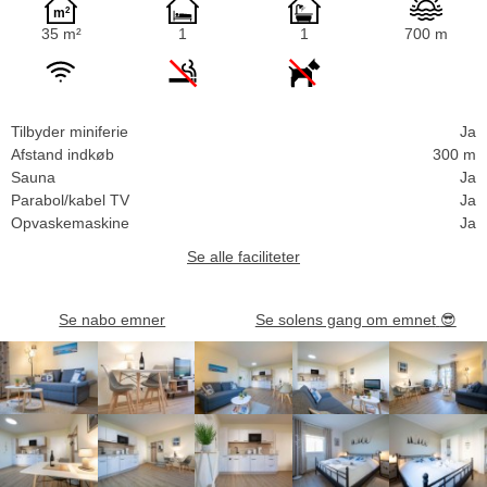
35 m²
1
1
700 m
Tilbyder miniferie
Ja
Afstand indkøb
300 m
Sauna
Ja
Parabol/kabel TV
Ja
Opvaskemaskine
Ja
Se alle faciliteter
Se nabo emner
Se solens gang om emnet
😎