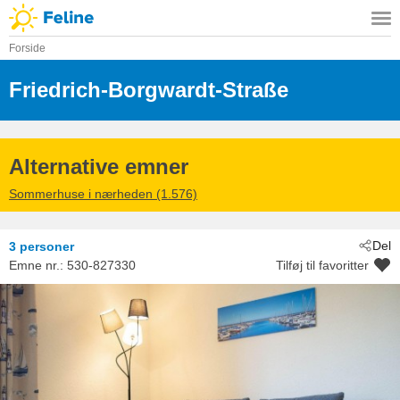
Forside
Friedrich-Borgwardt-Straße
 - Kühlun
 - 18225
Alternative emner
Sommerhuse i nærheden (1.576)
Del
3 personer
Emne nr.:
530-827330
Tilføj til favoritter