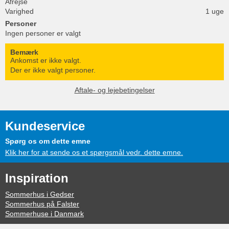
Afrejse
Varighed
1 uge
Personer
Ingen personer er valgt
Bemærk
Ankomst er ikke valgt.
Der er ikke valgt personer.
Aftale- og lejebetingelser
Kundeservice
Spørg os om dette emne
Klik her for at sende os et spørgsmål vedr. dette emne.
Inspiration
Sommerhus i Gedser
Sommerhus på Falster
Sommerhuse i Danmark