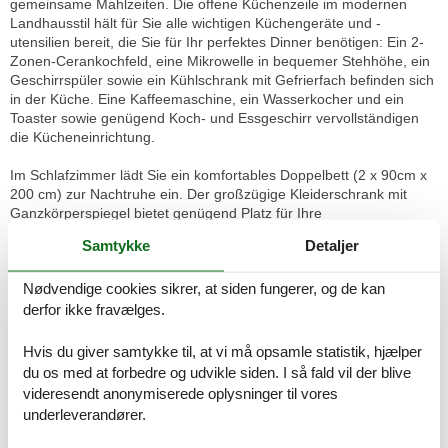
gemeinsame Mahlzeiten. Die offene Küchenzeile im modernen
Landhausstil hält für Sie alle wichtigen Küchengeräte und -
utensilien bereit, die Sie für Ihr perfektes Dinner benötigen: Ein 2-
Zonen-Cerankochfeld, eine Mikrowelle in bequemer Stehhöhe, ein
Geschirrspüler sowie ein Kühlschrank mit Gefrierfach befinden sich
in der Küche. Eine Kaffeemaschine, ein Wasserkocher und ein
Toaster sowie genügend Koch- und Essgeschirr vervollständigen
die Kücheneinrichtung.
Im Schlafzimmer lädt Sie ein komfortables Doppelbett (2 x 90cm x
200 cm) zur Nachtruhe ein. Der großzügige Kleiderschrank mit
Ganzkörperspiegel bietet genügend Platz für Ihre
Urlaubsgarderobe. Als Sichtschutz bzw. zum Verdunkeln sind im
Samtykke
Detaljer
Schlafzimmer und im Wohnbereich Plissees und Vorhänge an den
Fenstern angebracht. Das Bad mit Dusche und WC vervollständigt
Nødvendige cookies sikrer, at siden fungerer, og de kan
das Gesamtbild dieser Wohnung.
derfor ikke fravælges.
BESONDERHEITEN
Wir bitten um Ihr Verständnis, dass das Rauchen nur im
Hvis du giver samtykke til, at vi må opsamle statistik, hjælper
Außenbereich gestattet ist, da es sich um ein Nichtraucherhaus
du os med at forbedre og udvikle siden. I så fald vil der blive
handelt. Tiere sind ebenfalls nicht erlaubt.
videresendt anonymiserede oplysninger til vores
underleverandører.
Im Mietpreis sind alle Nebenkosten wie Strom, Wasser und
Heizungskosten enthalten. Bettwäsche und Handtücher sind pro