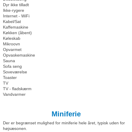
Dyr ikke tilladt
Ikke-rygere
Internet - WiFi
Kabel/Sat
Kaffemaskine
Køkken (åbent)
Køleskab
Mikroovn
Opvarmet
Opvaskemaskine
Sauna
Sofa seng
Soveværelse
Toaster
TV
TV - fladskærm
Vandvarmer
Miniferie
Der er begrænset mulighed for miniferie hele året, typisk uden for
højsæsonen.