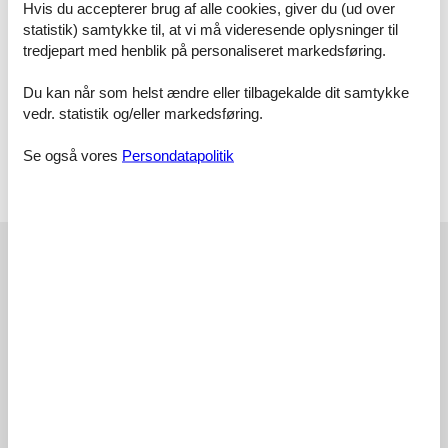
Hvis du accepterer brug af alle cookies, giver du (ud over
Person mietbar. Bitte bestellen Sie rechtzeitig vor, sodass wir das
statistik) samtykke til, at vi må videresende oplysninger til
Wäschepaket vor Ihrer Anreise in der Wohnung für Sie bereitlegen
tredjepart med henblik på personaliseret markedsføring.
können.
Du kan når som helst ændre eller tilbagekalde dit samtykke
vedr. statistik og/eller markedsføring.
Als Zusatzleistung steht Ihnen eine Internetnutzung über WLAN
kostenfrei zur Verfügung, wobei gem. AGB keine Haftung bei
Se også vores
Persondatapolitik
etwaigen Störungen erfolgt.
Ebenfalls kostenlos steht den Gästen dieser Ferienwohnung ein
Pkw-Stellplatz zur Verfügung.
Eksterne anmeldelser
Vores gæsteanmeldelser
Eksterne anmeldelser
3,9
Faciliteter:
3,8
Rengøring:
3,4