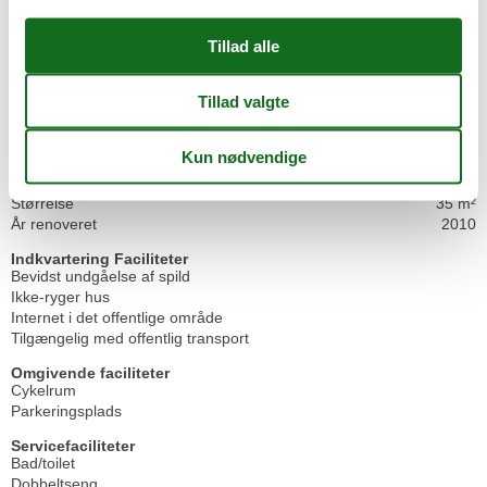
Til supermarkedet
300 m
Til sygehuset/klinikken
16 km
Til togstationen
50 m
Til turistinformationen
1 km
Børnefaciliteter
Familievenlig
Grundlæggende faciliteter
Byggeår
1999
Størrelse
35 m²
År renoveret
2010
Indkvartering Faciliteter
Bevidst undgåelse af spild
Ikke-ryger hus
Internet i det offentlige område
Tilgængelig med offentlig transport
Omgivende faciliteter
Cykelrum
Parkeringsplads
Servicefaciliteter
Bad/toilet
Dobbeltseng