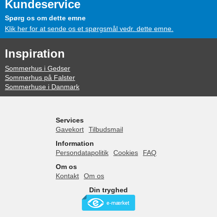
Kundeservice
Spørg os om dette emne
Klik her for at sende os et spørgsmål vedr. dette emne.
Inspiration
Sommerhus i Gedser
Sommerhus på Falster
Sommerhuse i Danmark
Services
Gavekort
Tilbudsmail
Information
Persondatapolitik
Cookies
FAQ
Om os
Kontakt
Om os
Din tryghed