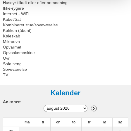
Husdyr tilladt eller efter anmodning
Ikke-rygere
Internet - WiFi
Kabel/Sat
Kombineret stue/soveværelse
Køkken (åbent)
Køleskab
Mikroovn
Opvarmet
Opvaskemaskine
Ovn
Sofa seng
Soveværelse
TV
Kalender
Ankomst
ma
ti
on
to
fr
lø
sø