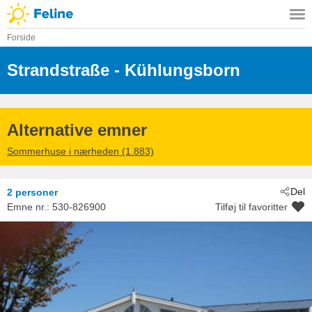
Forside
Strandstraße
 - Kühlungsborn
 - 18225
Alternative emner
Sommerhuse i nærheden (1.883)
Del
2 personer
Emne nr.:
530-826900
Tilføj til favoritter