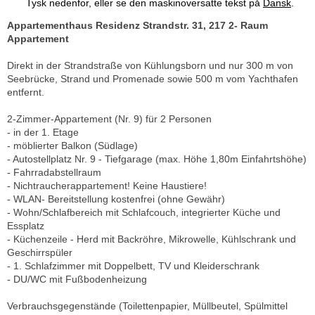
Tysk nedenfor, eller se den maskinoversatte tekst på
Dansk
.
Appartementhaus Residenz Strandstr. 31, 217 2- Raum
Appartement
Direkt in der Strandstraße von Kühlungsborn und nur 300 m von
Seebrücke, Strand und Promenade sowie 500 m vom Yachthafen
entfernt.
2-Zimmer-Appartement (Nr. 9) für 2 Personen
- in der 1. Etage
- möblierter Balkon (Südlage)
- Autostellplatz Nr. 9 - Tiefgarage (max. Höhe 1,80m Einfahrtshöhe)
- Fahrradabstellraum
- Nichtraucherappartement! Keine Haustiere!
- WLAN- Bereitstellung kostenfrei (ohne Gewähr)
- Wohn/Schlafbereich mit Schlafcouch, integrierter Küche und
Essplatz
- Küchenzeile - Herd mit Backröhre, Mikrowelle, Kühlschrank und
Geschirrspüler
- 1. Schlafzimmer mit Doppelbett, TV und Kleiderschrank
- DU/WC mit Fußbodenheizung
Verbrauchsgegenstände (Toilettenpapier, Müllbeutel, Spülmittel