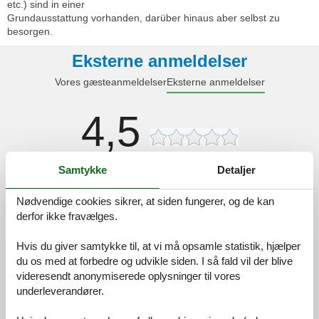
etc.) sind in einer
Grundausstattung vorhanden, darüber hinaus aber selbst zu
besorgen.
Eksterne anmeldelser
Vores gæsteanmeldelser
Eksterne anmeldelser
4,5
Samtykke
Detaljer
Faciliteter:
4,3
Rengøring:
4,5
Nødvendige cookies sikrer, at siden fungerer, og de kan
Komfort:
4,7
derfor ikke fravælges.
Venlighed:
4,4
Hvis du giver samtykke til, at vi må opsamle statistik, hjælper
Beliggenhed:
4,7
du os med at forbedre og udvikle siden. I så fald vil der blive
Generelt:
4,8
videresendt anonymiserede oplysninger til vores
underleverandører.
Værelse:
4,8
Service på stedet:
3,3