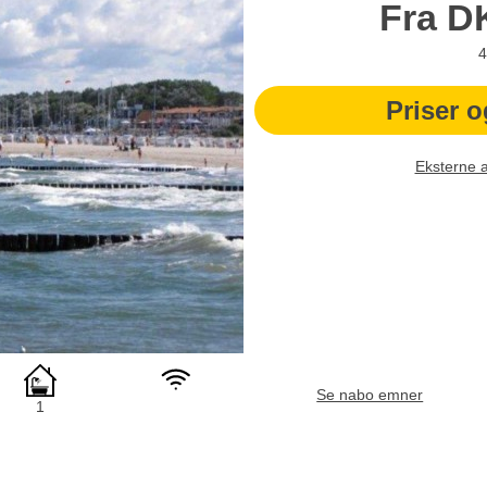
Fra
D
4
Priser o
Eksterne 
Se nabo emner
1