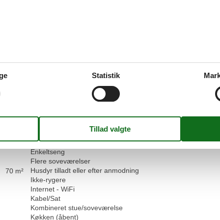
Wlan in der Wohnung !!!!!!
5,0
Faciliteter:
5
Rengøring:
5
Komf
Beliggenhed:
5
Generelt:
5
Være
Vis alle anmeld
ge
Statistik
Mark
Faciliteter
Servicefaciliteter
Bad/toilet
Dobbeltseng
Dyr på forespørgsel
Enkeltseng
Flere soveværelser
Husdyr tilladt eller efter anmodning
70 m²
Ikke-rygere
Internet - WiFi
Kabel/Sat
Kombineret stue/soveværelse
Køkken (åbent)