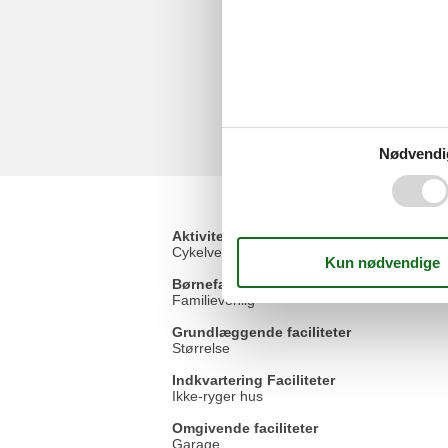
Nødvendi
Aktivitetsfaciliteter
Cykelvenlig
Børnefaciliteter
Familievenlig
Grundlæggende faciliteter
Størrelse
Indkvartering Faciliteter
Ikke-ryger hus
Omgivende faciliteter
Garage