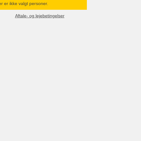
r er ikke valgt personer.
Aftale- og lejebetingelser