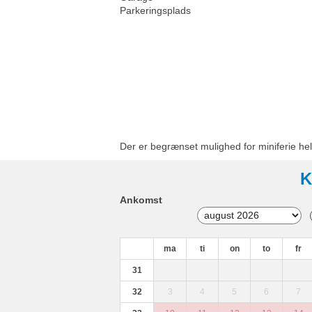
Parkeringsplads
Der er begrænset mulighed for miniferie hel
K
Ankomst
ma
ti
on
to
fr
31
32
3
4
5
6
7