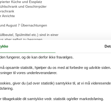
grierter Küche und Essplatz
Kühlschrank und Geschirrpüler
erschrank
r Anrichte
 und August 7 Übernachtungen
beutel, Spülmittel etc.) sind in einer
us aber selbst zu besorgen
ykke
Det
Vores gæstean
den fungerer, og de kan derfor ikke fravælges.
8 eksterne anme
 må opsamle statistik, hjælper du os med at forbedre og udvikle siden. I
ninger til vores underleverandører.
5,0
Faciliteter:
5
Rengøring:
5
Komf
ookies, giver du (ud over statistik) samtykke til, at vi må videresende
4,2
Beliggenhed:
5
Generelt:
5
Være
dsføring.
5,0
Værdi for pengene:
5
5,0
 tilbagekalde dit samtykke vedr. statistik og/eller markedsføring.
Forbedringer:
Fernseher im Schlafzimmer
4,0