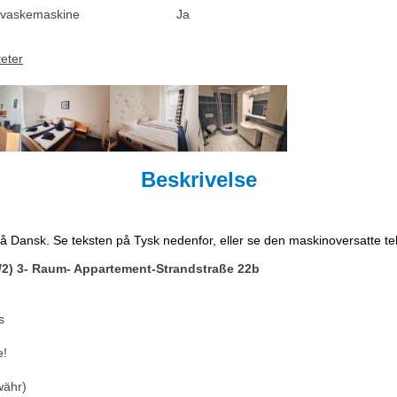
vaskemaskine
Ja
teter
Beskrivelse
på Dansk. Se teksten på Tysk nedenfor, eller se den maskinoversatte t
/2) 3- Raum- Appartement-Strandstraße 22b
s
e!
währ)