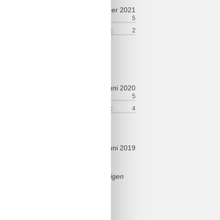
september 2021
ort:
5
Venlighed:
5
lse:
5
Service på stedet:
2
juni 2020
ort:
4
Venlighed:
5
lse:
4
Service på stedet:
4
juni 2019
s kein Wlan vorhanden. In der heutigen