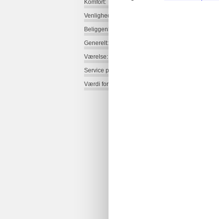
Komfort:
Venlighed:
Beliggenhed:
Generelt:
Værelse:
Service på stedet:
Værdi for pengene: