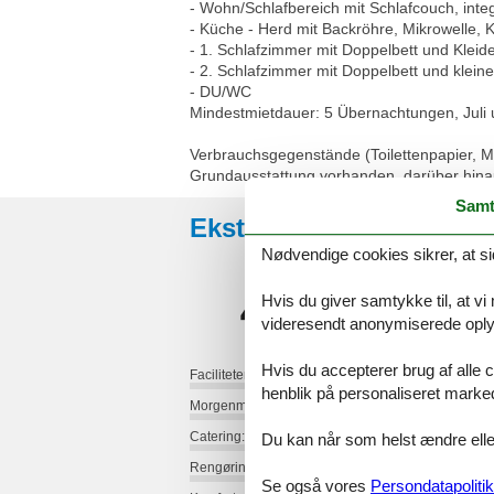
- Wohn/Schlafbereich mit Schlafcouch, inte
- Küche - Herd mit Backröhre, Mikrowelle, 
- 1. Schlafzimmer mit Doppelbett und Kleid
- 2. Schlafzimmer mit Doppelbett und kleine
- DU/WC
Mindestmietdauer: 5 Übernachtungen, Juli
Verbrauchsgegenstände (Toilettenpapier, Müll
Grundausstattung vorhanden, darüber hina
Samt
Eksterne anmeldelser
Nødvendige cookies sikrer, at si
4,1
Hvis du giver samtykke til, at vi
videresendt anonymiserede oplys
Hvis du accepterer brug af alle c
Faciliteter:
henblik på personaliseret marke
Morgenmad:
Catering:
Du kan når som helst ændre eller
Rengøring:
Se også vores
Persondatapolitik