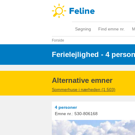
Søgning
Find emne nr.
M
Forside
Ferielejlighed - 4 perso
Alternative emner
Sommerhuse i nærheden (1.503)
4 personer
Emne nr.:
530-806168