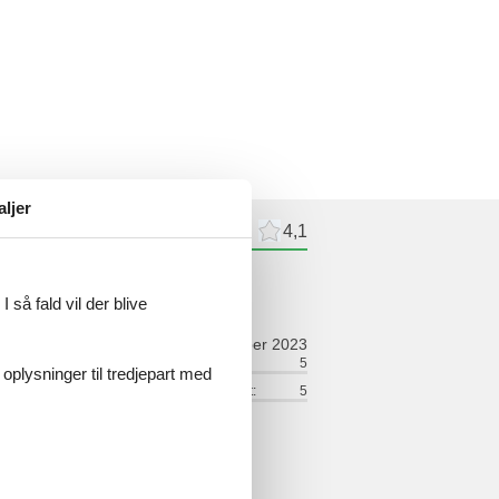
aljer
meldelser
Eksterne anmeldelser
4,1
ldelser
 så fald vil der blive
oktober 2023
ort:
5
Venlighed:
5
 oplysninger til tredjepart med
lse:
5
Service på stedet:
5