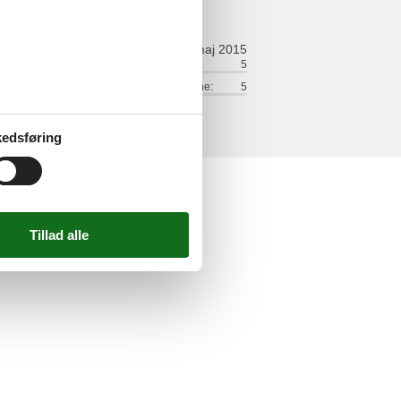
maj 2015
ort:
5
Venlighed:
5
lse:
5
Værdi for pengene:
5
elser
edsføring