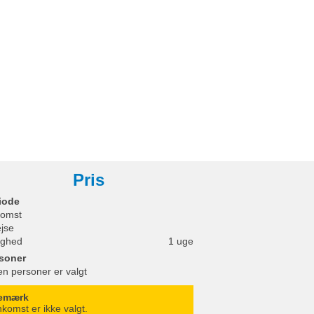
Pris
iode
omst
ejse
ighed
1 uge
soner
en personer er valgt
emærk
komst er ikke valgt.