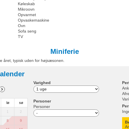
Køleskab
Mikroovn
Opvarmet
Opvaskemaskine
Ovn
Sofa seng
TV
Miniferie
e året, typisk uden for højsæsonen.
alender
Varighed
Per
Ank
Afr
Var
Personer
lø
sø
Per
Personer
Ing
1
2
8
9
B
An