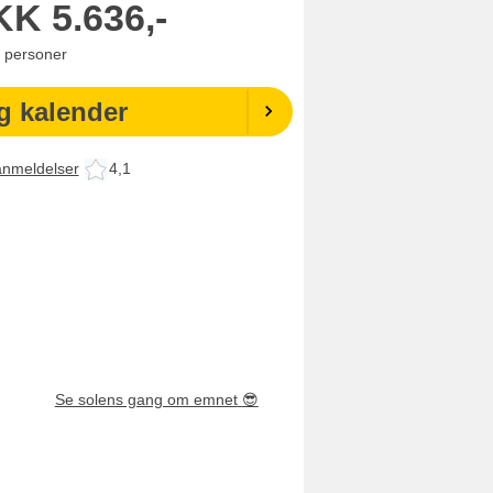
KK
5.636,-
personer
g kalender
anmeldelser
4,1
Se solens gang om emnet
😎