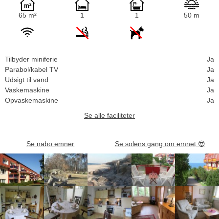
65 m²
1
1
50 m
Tilbyder miniferie
Ja
Parabol/kabel TV
Ja
Udsigt til vand
Ja
Vaskemaskine
Ja
Opvaskemaskine
Ja
Se alle faciliteter
Se nabo emner
Se solens gang om emnet
😎