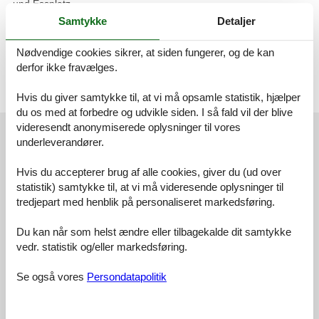
und Essplatz
- 1. Schlafzimmer mit Doppelbett und Kleiderschrank
Samtykke
Detaljer
- DU/WC
Nødvendige cookies sikrer, at siden fungerer, og de kan
Verbrauchsgegenstände (Toilettenpapier, Müllbeutel, Spülmittel
derfor ikke fravælges.
etc.) sind in einer
Grundausstattung vorhanden, darüber hinaus aber selbst zu
Hvis du giver samtykke til, at vi må opsamle statistik, hjælper
besorgen.
du os med at forbedre og udvikle siden. I så fald vil der blive
Eksterne anmeldelser
videresendt anonymiserede oplysninger til vores
underleverandører.
Vores gæsteanmeldelser
Eksterne anmeldelser
Hvis du accepterer brug af alle cookies, giver du (ud over
4,2
statistik) samtykke til, at vi må videresende oplysninger til
tredjepart med henblik på personaliseret markedsføring.
Du kan når som helst ændre eller tilbagekalde dit samtykke
Faciliteter:
4,0
vedr. statistik og/eller markedsføring.
Rengøring:
3,8
Se også vores
Persondatapolitik
Venlighed:
3,5
Beliggenhed:
4,3