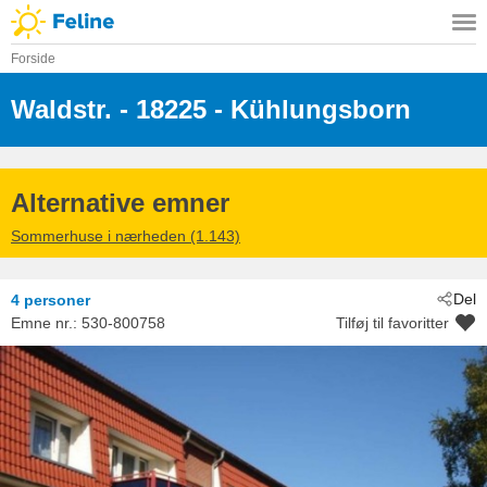
Forside
Waldstr.
 - 18225
 - Kühlungsborn
Alternative emner
Sommerhuse i nærheden (1.143)
Del
4 personer
Emne nr.:
530-800758
Tilføj til favoritter