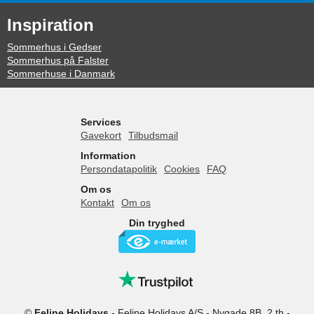
Inspiration
Sommerhus i Gedser
Sommerhus på Falster
Sommerhuse i Danmark
Services
Gavekort
Tilbudsmail
Information
Persondatapolitik
Cookies
FAQ
Om os
Kontakt
Om os
Din tryghed
©
Feline Holidays
-
Feline Holidays A/S
-
Nygade 8B, 2.th -