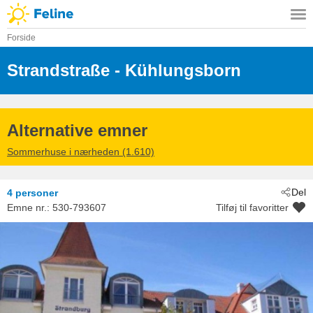
Forside
Strandstraße
 - Kühlungsborn
 - 18225
Alternative emner
Sommerhuse i nærheden (1.610)
Del
4 personer
Emne nr.:
530-793607
Tilføj til favoritter