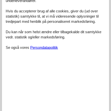
underleverandører.
Faciliteter:
4,1
Rengøring:
4,2
Hvis du accepterer brug af alle cookies, giver du (ud over
Komfort:
4,1
statistik) samtykke til, at vi må videresende oplysninger til
tredjepart med henblik på personaliseret markedsføring.
Venlighed:
4,5
Beliggenhed:
4,6
Du kan når som helst ændre eller tilbagekalde dit samtykke
Generelt:
4,2
vedr. statistik og/eller markedsføring.
Værelse:
4,4
Se også vores
Persondatapolitik
Service på stedet:
3,5
Værdi for pengene:
4,1
17 eksterne anmeldelser
4,3
februar 2024
Faciliteter:
4
Rengøring:
5
Komfort:
3
Venlighed:
5
Beliggenhed:
5
Generelt:
4
Værelse:
4
Værdi for pengene:
4
4,4
juli 2023