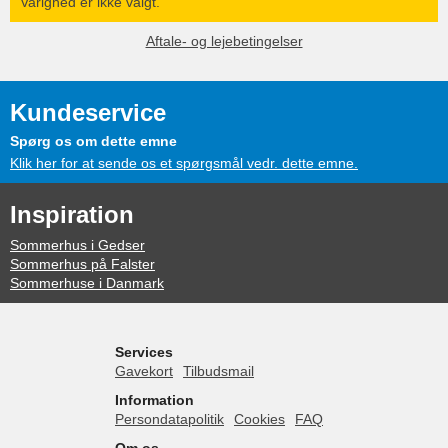
Varighed er ikke valgt.
Aftale- og lejebetingelser
Kundeservice
Spørg os om dette emne
Klik her for at sende os et spørgsmål vedr. dette emne.
Inspiration
Sommerhus i Gedser
Sommerhus på Falster
Sommerhuse i Danmark
Services
Gavekort
Tilbudsmail
Information
Persondatapolitik
Cookies
FAQ