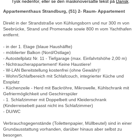
Tysk nedenfor, eller se den maskinoversatte tekst på
Dansk
.
Appartementhaus Strandburg, (51) 2- Raum- Appartement
Direkt in der Strandstraße von Kühlungsborn und nur 300 m von
Seebrücke, Strand und Promenade sowie 800 m vom Yachthafen
entfernt.
- in der 1. Etage (blaue Haushälfte)
- möblierter Balkon (Nord/Ostlage)
- Autostellplatz Nr. 11 - Tiefgarage (max. Einfahrtshöhe 2,00 m)
- Nichtraucherappartement! Keine Haustiere!
- W-LAN Bereitstellung kostenfrei (ohne Gewähr)!
- Wohn/Schlafbereich mit Schlafcouch, integrierter Küche und
Essplatz
- Küchenzeile - Herd mit Backröhre, Mikrowelle, Kühlschrank mit
Gefriermöglichkeit und Geschirrspüler
- 1. Schlafzimmer mit Doppelbett und Kleiderschrank
(Kinderreisebett passt nicht ins Schlafzimmer)
- DU/WC
Verbrauchsgegenstände (Toilettenpapier, Müllbeutel) sind in einer
Grundausstattung vorhanden, darüber hinaus aber selbst zu
besorgen.