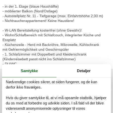
- in der 1. Etage (blaue Haushälfte)
- möblierter Balkon (Nord/Ostlage)
- Autostellplatz Nr. 11 - Tiefgarage (max. Einfahrtshöhe 2,00 m)
- Nichtraucherappartement! Keine Haustiere!
- W-LAN Bereitstellung kostenfrei (ohne Gewähr)!
- Wohn/Schlafbereich mit Schlafcouch, integrierter Küche und
Essplatz
- Küchenzeile - Herd mit Backröhre, Mikrowelle, Kühlschrank
mit Gefriermöglichkeit und Geschirrspüler
- 1. Schlafzimmer mit Doppelbett und Kleiderschrank
(Kinderreisebett passt nicht ins Schlafzimmer)
- DU/WC
Samtykke
Detaljer
Eksterne anmeldelser
Nødvendige cookies sikrer, at siden fungerer, og de kan
Vores gæsteanmeldelser
Eksterne anmeldelser
derfor ikke fravælges.
4,2
Hvis du giver samtykke til, at vi må opsamle statistik, hjælper
du os med at forbedre og udvikle siden. I så fald vil der blive
videresendt anonymiserede oplysninger til vores