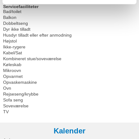
Servicefaciliteter
Bad/toilet
Balkon
Dobbeltseng
Dyr ikke tilladt
Husdyr tilladt eller efter anmodning
Højstol
Ikke-rygere
Kabel/Sat
Kombineret stue/soveværelse
Køleskab
Mikroovn
Opvarmet
Opvaskemaskine
Ovn
Rejseseng/krybbe
Sofa seng
Soveværelse
TV
Kalender