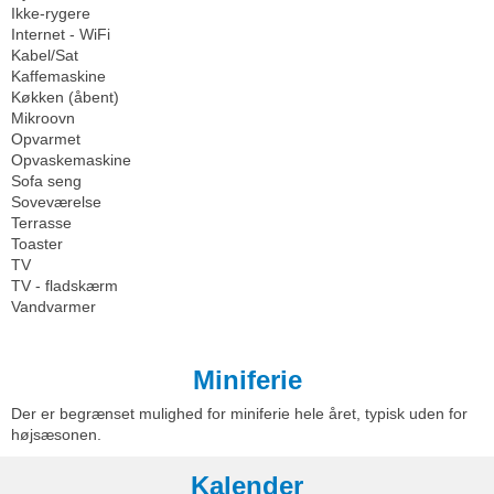
Ikke-rygere
Internet - WiFi
Kabel/Sat
Kaffemaskine
Køkken (åbent)
Mikroovn
Opvarmet
Opvaskemaskine
Sofa seng
Soveværelse
Terrasse
Toaster
TV
TV - fladskærm
Vandvarmer
Miniferie
Der er begrænset mulighed for miniferie hele året, typisk uden for
højsæsonen.
Kalender