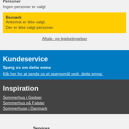
Personer
Ingen personer er valgt
Bemærk
Ankomst er ikke valgt.
Der er ikke valgt personer.
Aftale- og lejebetingelser
Kundeservice
Spørg os om dette emne
Klik her for at sende os et spørgsmål vedr. dette emne.
Inspiration
Sommerhus i Gedser
Sommerhus på Falster
Sommerhuse i Danmark
Services