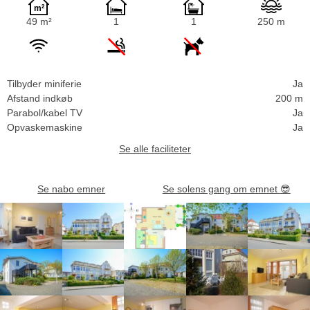
49 m²
1
1
250 m
Tilbyder miniferie
Ja
Afstand indkøb
200 m
Parabol/kabel TV
Ja
Opvaskemaskine
Ja
Se alle faciliteter
Se nabo emner
Se solens gang om emnet
😎