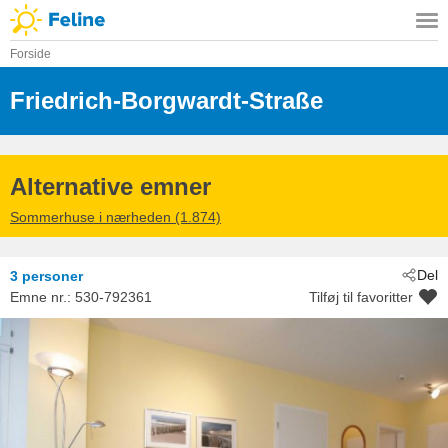
Forside
Friedrich-Borgwardt-Straße
 - Kühlun
 - 18225
Alternative emner
Sommerhuse i nærheden (1.874)
Del
3 personer
Emne nr.:
530-792361
Tilføj til favoritter