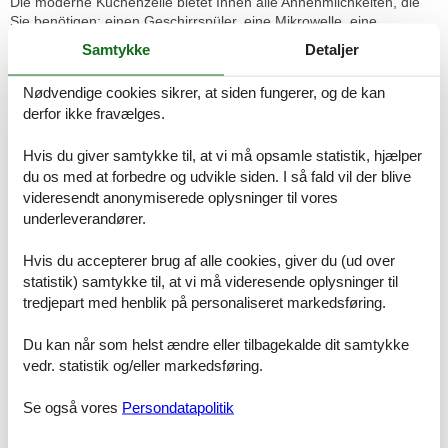
Die moderne Küchenzeile bietet Ihnen alle Annehmlichkeiten, die
Sie benötigen: einen Geschirrspüler, eine Mikrowelle, eine
Kaffeemaschine, einen Kühlschrank, einen Wasserkocher, einen
Samtykke
Detaljer
Toaster und einen Dunstabzug. Alle wichtigen Küchengeräte und
Utensilien stehen Ihnen zur Verfügung, sodass Sie mühelos Ihre
Nødvendige cookies sikrer, at siden fungerer, og de kan
Lieblingsgerichte zubereiten können.
derfor ikke fravælges.
Vom Wohnzimmer aus gelangen Sie auf die schöne, sonnige Ost-
Terrasse, wo Sie in Ruhe frühstücken oder die frische Ostseeluft
Hvis du giver samtykke til, at vi må opsamle statistik, hjælper
genießen können.
du os med at forbedre og udvikle siden. I så fald vil der blive
videresendt anonymiserede oplysninger til vores
Im Schlafzimmer erwartet Sie ein gemütliches Doppelbett, das für
underleverandører.
erholsame Nächte sorgt. Der große Kleiderschrank bietet
ausreichend Stauraum für Ihre Urlaubsgarderobe. Zusätzlich gibt
Hvis du accepterer brug af alle cookies, giver du (ud over
es einen kleinen Abstellraum, der für noch mehr Stauraum sorgt.
statistik) samtykke til, at vi må videresende oplysninger til
tredjepart med henblik på personaliseret markedsføring.
Abgerundet wird das Gesamtbild durch das moderne Badezimmer,
das mit einer Dusche und WC ausgestattet ist.
Du kan når som helst ændre eller tilbagekalde dit samtykke
Diese Ferienwohnung ist ideal für Paare oder kleine Familien, die
vedr. statistik og/eller markedsføring.
eine komfortable Unterkunft in Strandnähe und eine entspannte
Atmosphäre suchen.
Se også vores
Persondatapolitik
BESONDERHEITEN