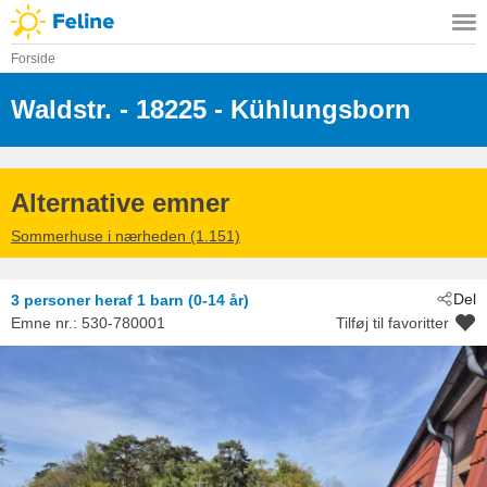
Forside
Waldstr.
 - 18225
 - Kühlungsborn
Alternative emner
Sommerhuse i nærheden (1.151)
Del
3 personer
heraf 1 barn (0-14 år)
Emne nr.:
530-780001
Tilføj til favoritter