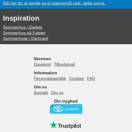
Klik her for at sende os et spørgsmål vedr. dette emne.
Inspiration
Sommerhus i Gedser
Sommerhus på Falster
Sommerhuse i Danmark
Services
Gavekort
Tilbudsmail
Information
Persondatapolitik
Cookies
FAQ
Om os
Kontakt
Om os
Din tryghed