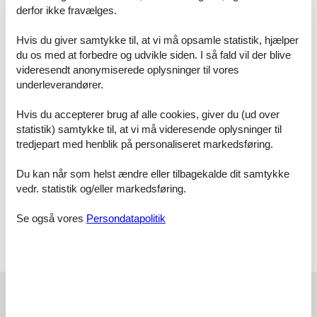
Das Schlafzimmer ist ausgestattet mit einem komfortablen
derfor ikke fravælges.
Doppelbett, einem geräumigen Kleiderschrank und zusätzlich
einem praktischen Klappbett, das bei Bedarf aufgestellt werden
Hvis du giver samtykke til, at vi må opsamle statistik, hjælper
kann. Das Badezimmer verfügt über eine Badewanne ? ideal für
du os med at forbedre og udvikle siden. I så fald vil der blive
Familien mit kleinen Kindern oder entspannte Momente nach
einem Strandspaziergang.
videresendt anonymiserede oplysninger til vores
underleverandører.
Die Wohnung ist familienfreundlich gestaltet und bietet zahlreiche
Möglichkeiten, den Aufenthalt angenehm zu gestalten. Ein eigener,
Hvis du accepterer brug af alle cookies, giver du (ud over
im Preis enthaltener Parkplatz rundet das Angebot ideal ab. So
statistik) samtykke til, at vi må videresende oplysninger til
können Sie sich von Anfang an wie zu Hause fühlen und Ihren
tredjepart med henblik på personaliseret markedsføring.
Urlaub an der Ostsee in vollen Zügen genießen.
Du kan når som helst ændre eller tilbagekalde dit samtykke
Info:
vedr. statistik og/eller markedsføring.
Die Ferienwohnung befindet sich im 2 OG.
Bitte buchen Sie gewünschte Wäschepakte dazu (25 EUR/ Person)
oder bringen Ihre eigene Bettwäsche & Handtücher mit.
Se også vores
Persondatapolitik
Vor Ort
Kurtaxe wird bei Anreise gezahlt.
Vores gæsteanmeldelser
Vores gæsteanmeldelser