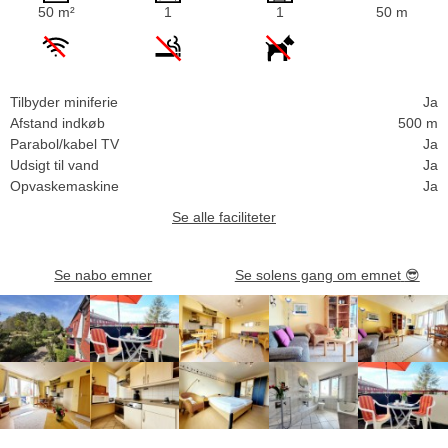
50 m²
1
1
50 m
Tilbyder miniferie
Ja
Afstand indkøb
500 m
Parabol/kabel TV
Ja
Udsigt til vand
Ja
Opvaskemaskine
Ja
Se alle faciliteter
Se nabo emner
Se solens gang om emnet
😎