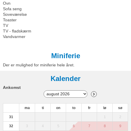
Ovn
Sofa seng
Soveværelse
Toaster
TV
TV - fladskærm
Vandvarmer
Miniferie
Der er mulighed for miniferie hele året.
Kalender
Ankomst
ma
ti
on
to
fr
lø
sø
31
1
2
32
3
4
5
6
7
8
9