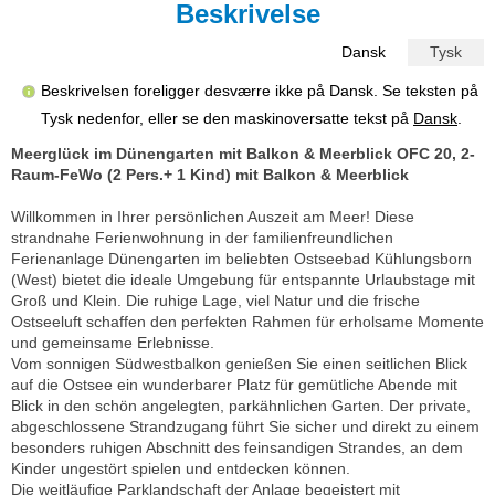
Beskrivelse
Dansk
Tysk
Beskrivelsen foreligger desværre ikke på Dansk. Se teksten på
Tysk nedenfor, eller se den maskinoversatte tekst på
Dansk
.
Meerglück im Dünengarten mit Balkon & Meerblick OFC 20, 2-
Raum-FeWo (2 Pers.+ 1 Kind) mit Balkon & Meerblick
Willkommen in Ihrer persönlichen Auszeit am Meer! Diese
strandnahe Ferienwohnung in der familienfreundlichen
Ferienanlage Dünengarten im beliebten Ostseebad Kühlungsborn
(West) bietet die ideale Umgebung für entspannte Urlaubstage mit
Groß und Klein. Die ruhige Lage, viel Natur und die frische
Ostseeluft schaffen den perfekten Rahmen für erholsame Momente
und gemeinsame Erlebnisse.
Vom sonnigen Südwestbalkon genießen Sie einen seitlichen Blick
auf die Ostsee ein wunderbarer Platz für gemütliche Abende mit
Blick in den schön angelegten, parkähnlichen Garten. Der private,
abgeschlossene Strandzugang führt Sie sicher und direkt zu einem
besonders ruhigen Abschnitt des feinsandigen Strandes, an dem
Kinder ungestört spielen und entdecken können.
Die weitläufige Parklandschaft der Anlage begeistert mit