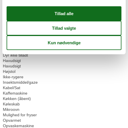
Egen adgang til strand/sø
Have til brug
Parkeringsplads
Siddeplads i haven
Servicefaciliteter
Bad / WC
Balkon
Bruser
Dobbeltseng
Dyr ikke tilladt
Havudsigt
Havudsigt
Højstol
Ikke-rygere
Insektsmiddel/gaze
Kabel/Sat
Kaffemaskine
Køkken (åbent)
Køleskab
Mikroovn
Mulighed for fryser
Opvarmet
Opvaskemaskine