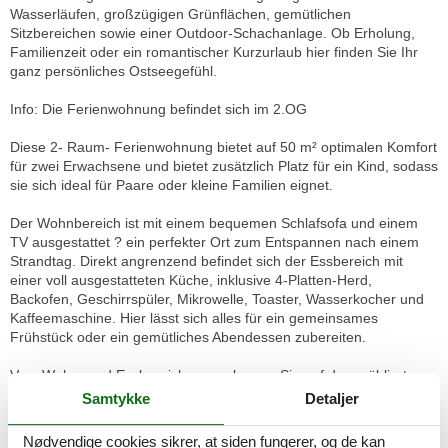
Wasserläufen, großzügigen Grünflächen, gemütlichen
Sitzbereichen sowie einer Outdoor-Schachanlage. Ob Erholung,
Familienzeit oder ein romantischer Kurzurlaub hier finden Sie Ihr
ganz persönliches Ostseegefühl.
Info: Die Ferienwohnung befindet sich im 2.OG
Diese 2- Raum- Ferienwohnung bietet auf 50 m² optimalen Komfort
für zwei Erwachsene und bietet zusätzlich Platz für ein Kind, sodass
sie sich ideal für Paare oder kleine Familien eignet.
Der Wohnbereich ist mit einem bequemen Schlafsofa und einem
TV ausgestattet ? ein perfekter Ort zum Entspannen nach einem
Strandtag. Direkt angrenzend befindet sich der Essbereich mit
einer voll ausgestatteten Küche, inklusive 4-Platten-Herd,
Backofen, Geschirrspüler, Mikrowelle, Toaster, Wasserkocher und
Kaffeemaschine. Hier lässt sich alles für ein gemeinsames
Frühstück oder ein gemütliches Abendessen zubereiten.
Vom Wohn- und Essbereich aus gelangen Sie auf den möblierten
Südwestbalkon. Genießen Sie hier die Sonne am Nachmittag mit
Samtykke
Detaljer
Blick in den liebevoll angelegten, parkähnlichen Garten.
Nødvendige cookies sikrer, at siden fungerer, og de kan