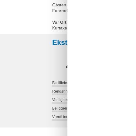
Gästen dieser Ferienwohnung steht ein kost
Fahrradschuppen sicher unterbringen. Wa
Vor Ort
Kurtaxe
Eksterne anmeldelser
4,5
Faciliteter:
Rengøring:
Venlighed:
Beliggenhed:
Værdi for pengene: