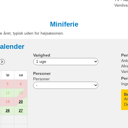
Vandva
Miniferie
e året, typisk uden for højsæsonen.
alender
Varighed
Per
Ank
Afr
Var
Personer
lø
sø
Per
Personer
Ing
5
6
12
13
B
An
19
20
De
26
27