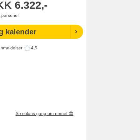
KK
6.322,-
personer
g kalender
anmeldelser
4,5
Se solens gang om emnet
😎