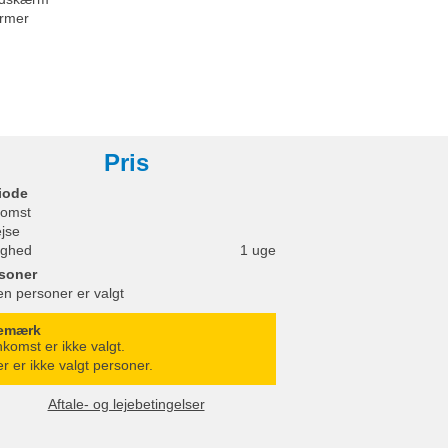
rmer
Pris
iode
omst
ejse
ighed
1 uge
soner
en personer er valgt
emærk
komst er ikke valgt.
r er ikke valgt personer.
Aftale- og lejebetingelser