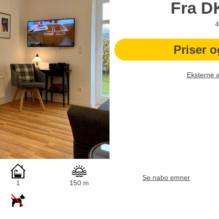
Fra
D
4
Priser o
Eksterne 
Se nabo emner
1
150 m