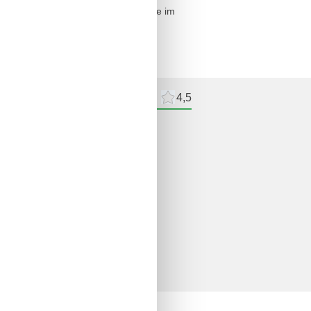
r ausgeliehenen Fahrräder können Sie im
ebühr genutzt werden.
meldelser
Eksterne anmeldelser
4,5
delser
ne anmeldelser