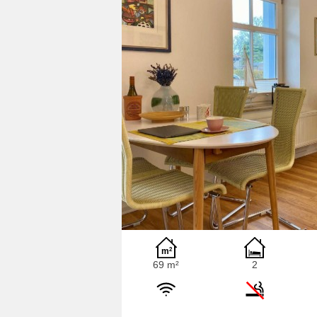
69 m²
2