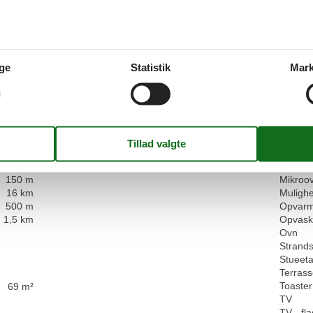
Faciliteter
Indkvartering Faciliteter
Service
300 m
Elevator/elevator
Bad/toil
150 m
Ikke-ryger hus
Dobbel
150 m
Internet i det offentlige område
Dyr ikke
ge
Statistik
Mark
500 m
Flere s
Omgivende faciliteter
500 m
Hårtørr
Parkeringsplads
3 km
Ikke-ry
55 km
Internet
40 km
Kabel/S
500 m
Kaffem
200 m
Køkken
150 m
Kølesk
150 m
Mikroo
16 km
Mulighe
500 m
Opvarm
1,5 km
Opvask
Ovn
Strands
Stueet
Terras
Toaster
69 m²
TV
TV - f