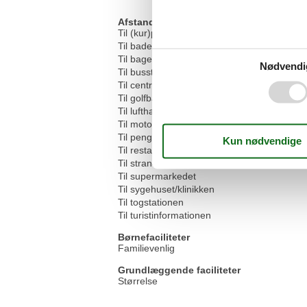
Afstande
Til (kur)parken/skoven
Til badepladsen/vandmassen
Til bageren
Nødvendi
Til busstoppestedet
Til centrum
Til golfbanen
Til lufthavnen
Til motorvejen
Til pengeautomaten/banken
Til restauranten
Til stranden
Til supermarkedet
Til sygehuset/klinikken
Til togstationen
Til turistinformationen
Børnefaciliteter
Familievenlig
Grundlæggende faciliteter
Størrelse