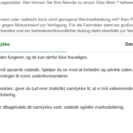
sgestattet. Hier können Sie Ihre Abende zu einem Glas Wein ? teilweis
leckert oder vielleicht doch nicht genügend Wechselkleidung mit? Kei
egen Münzeinwurf zur Verfügung. Für die Fahrräder steht ein großzüg
handen und ein behindertenfreundlicher Aufzug steht ebenfalls zur Ve
WO FÜR 2-4 PERS. MIT 2 GROSSEN TERRASSEN
ykke
Det
m-Ferienwohnung, die sich ebenerdig im Erdgeschoss der Villa Josephin
atz, Flachbild-TV und voll ausgestatteter moderner Küchenzeile (4-Pl
den fungerer, og de kan derfor ikke fravælges.
ühlschrank mit Gefriermöglichkeit, Kaffeemaschine, Wasserkocher, To
ßen Schlafzimmer befindet sich ein Doppelbett mit Komfortmatratzen u
 må opsamle statistik, hjælper du os med at forbedre og udvikle siden. I
fzimmer mit ausziehbaren Kojenbett (80x200m / ausgezogen 160x200m),
ninger til vores underleverandører.
lierten West-Terrasse, auf der Sie die Sonne genießen können. Deswei
geslichtbad mit Dusche und WC sowie einem Hartrockner vervollständig
ookies, giver du (ud over statistik) samtykke til, at vi må videresende
dsføring.
uchen nur im Außenbereich gestattet ist, da es sich um eine Nichtrauc
 tilbagekalde dit samtykke vedr. statistik og/eller markedsføring.
om, Wasser und Heizungskosten enthalten. Bettwäsche und Handtücher s
aket vor Ihrer Anreise in der Wohnung für Sie bereitlegen können. Als 
Verfügung, wobei gem. AGB keine Haftung bei etwaigen Störungen erfol