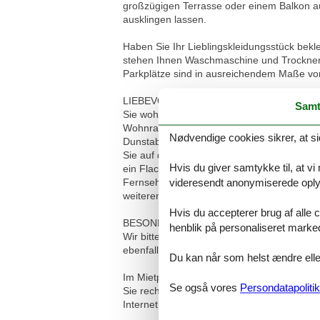
großzügigen Terrasse oder einem Balkon au
ausklingen lassen.
Haben Sie Ihr Lieblingskleidungsstück bek
stehen Ihnen Waschmaschine und Trockner g
Parkplätze sind in ausreichendem Maße vor
LIEBEVOLL EINGERICHTETE 3-RAUM-FE
Samt
Sie wohnen in einer ca. 69 m² großen 3-Rau
Wohnraum ist ausgestattet mit Couch, Esspl
Nødvendige cookies sikrer, at si
Dunstabzug, Mikrowelle, Geschirrspüler, K
Sie auf die möblierte Süd-Terrasse. Im gro
Hvis du giver samtykke til, at vi
ein Flachbild-Fernseher. Das kleine Schla
videresendt anonymiserede oplys
Fernseher bietet Ihnen den Zugang zur möb
weiteren Kleiderschrank. Das geflieste Ta
Hvis du accepterer brug af alle c
BESONDERHEITEN
henblik på personaliseret marke
Wir bitten um Ihr Verständnis, dass das Ra
ebenfalls nicht gewünscht.
Du kan når som helst ændre eller
Im Mietpreis sind alle Nebenkosten wie Str
Se også vores
Persondatapolitik
Sie rechtzeitig vor, sodass wir das Wäschep
Internetnutzung über WLAN kostenfrei zur 