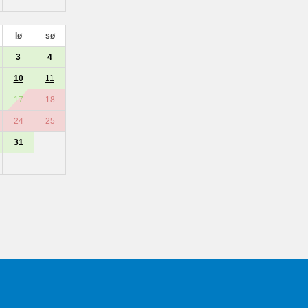
lø
sø
3
4
10
11
17
18
24
25
31