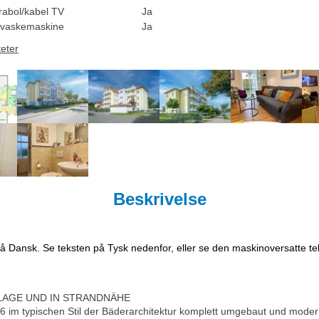
rabol/kabel TV
Ja
vaskemaskine
Ja
teter
Beskrivelse
på Dansk. Se teksten på Tysk nedenfor, eller se den maskinoversatte t
LAGE UND IN STRANDNÄHE
6 im typischen Stil der Bäderarchitektur komplett umgebaut und moder