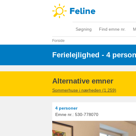
Søgning
Find emne nr.
M
Forside
Ferielejlighed - 4 perso
Alternative emner
Sommerhuse i nærheden (1.259)
4 personer
Emne nr.:
530-778070