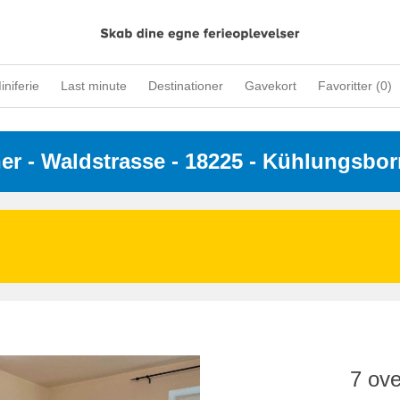
iniferie
Last minute
Destinationer
Gavekort
Favoritter (
0
)
ner
 - 
Waldstrasse
 - 18225
 - Kühlungsbor
7 ove