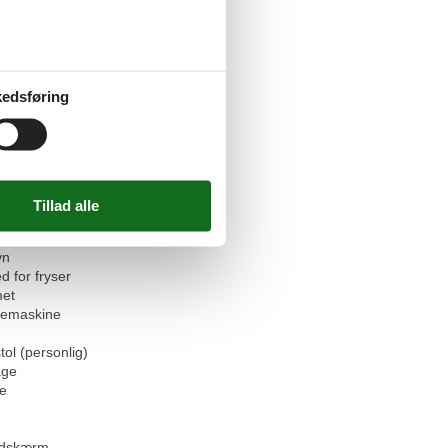
faciliteter
et
tseng
 tilladt
edsføring
oveværelser
er
gere
 - WiFi
at
askine
 (åbent)
ab
vn
d for fryser
et
emaskine
tol (personlig)
age
se
ladskærm