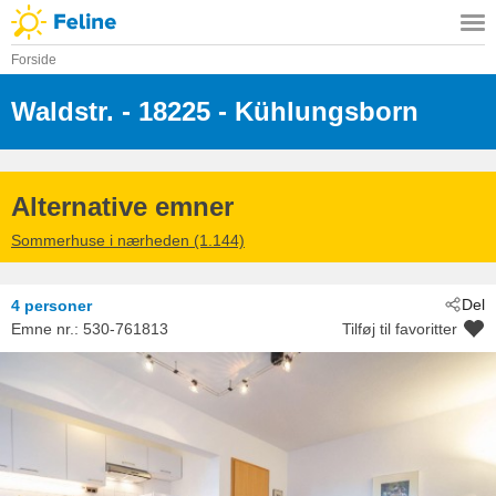
Forside
Waldstr.
 - 18225
 - Kühlungsborn
Alternative emner
Sommerhuse i nærheden (1.144)
Del
4 personer
Emne nr.:
530-761813
Tilføj til favoritter