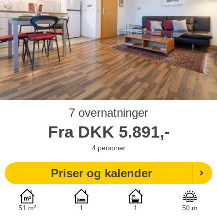
7 overnatninger
Fra
DKK
5.891,-
4
personer
Priser og kalender
51 m²
1
1
50 m