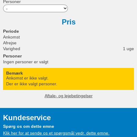
Personer
Pris
Periode
Ankomst
Afrejse
Varighed
1 uge
Personer
Ingen personer er valgt
Bemærk
Ankomst er ikke valgt.
Der er ikke valgt personer.
Aftale- og lejebetingelser
Kundeservice
Spørg os om dette emne
Klik her for at sende os et spørgsmål vedr. dette emne.