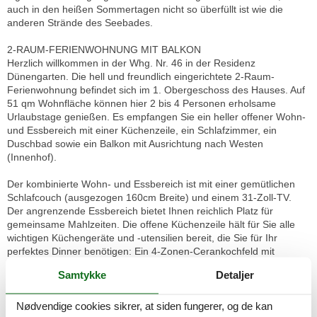
auch in den heißen Sommertagen nicht so überfüllt ist wie die
anderen Strände des Seebades.
2-RAUM-FERIENWOHNUNG MIT BALKON
Herzlich willkommen in der Whg. Nr. 46 in der Residenz
Dünengarten. Die hell und freundlich eingerichtete 2-Raum-
Ferienwohnung befindet sich im 1. Obergeschoss des Hauses. Auf
51 qm Wohnfläche können hier 2 bis 4 Personen erholsame
Urlaubstage genießen. Es empfangen Sie ein heller offener Wohn-
und Essbereich mit einer Küchenzeile, ein Schlafzimmer, ein
Duschbad sowie ein Balkon mit Ausrichtung nach Westen
(Innenhof).
Der kombinierte Wohn- und Essbereich ist mit einer gemütlichen
Schlafcouch (ausgezogen 160cm Breite) und einem 31-Zoll-TV.
Der angrenzende Essbereich bietet Ihnen reichlich Platz für
gemeinsame Mahlzeiten. Die offene Küchenzeile hält für Sie alle
wichtigen Küchengeräte und -utensilien bereit, die Sie für Ihr
perfektes Dinner benötigen: Ein 4-Zonen-Cerankochfeld mit
Dunstabzug, ein Backofen, ein Geschirrspüler sowie ein
Samtykke
Detaljer
Kühlschrank mit Gefrierfach befinden sich in der Küche. Eine
Kaffeemaschine, ein Wasserkocher und ein Toaster sowie
genügend Koch- und Essgeschirr vervollständigen die
Nødvendige cookies sikrer, at siden fungerer, og de kan