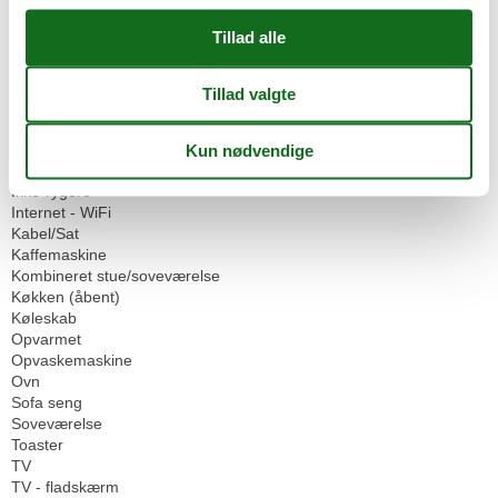
Have til brug
Parkeringsplads
Siddeplads i haven
Servicefaciliteter
Bad/toilet
Balkon
Dobbeltseng
Dyr ikke tilladt
Ikke-rygere
Internet - WiFi
Kabel/Sat
Kaffemaskine
Kombineret stue/soveværelse
Køkken (åbent)
Køleskab
Opvarmet
Opvaskemaskine
Ovn
Sofa seng
Soveværelse
Toaster
TV
TV - fladskærm