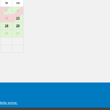
lø
sø
5
6
12
13
19
20
26
27
 dette emne.