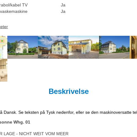
rabol/kabel TV
Ja
vaskemaskine
Ja
teter
Beskrivelse
på Dansk. Se teksten på Tysk nedenfor, eller se den maskinoversatte t
dsonne Whg. 01
 LAGE - NICHT WEIT VOM MEER