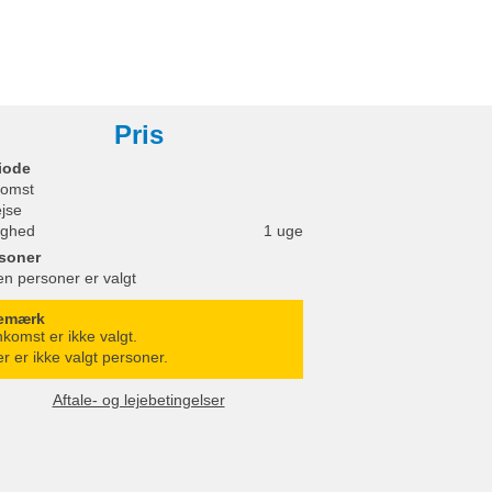
Pris
iode
omst
ejse
ighed
1 uge
soner
en personer er valgt
emærk
komst er ikke valgt.
r er ikke valgt personer.
Aftale- og lejebetingelser