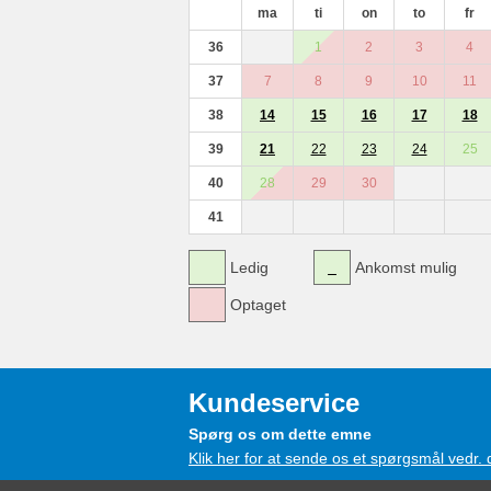
ma
ti
on
to
fr
36
1
2
3
4
37
7
8
9
10
11
38
14
15
16
17
18
39
21
22
23
24
25
40
28
29
30
41
Ledig
Ankomst mulig
Optaget
Kundeservice
Spørg os om dette emne
Klik her for at sende os et spørgsmål vedr.