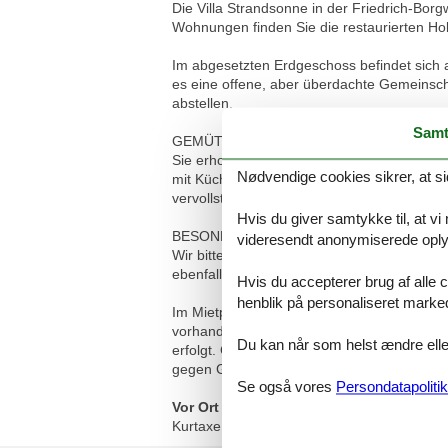
Die Villa Strandsonne in der Friedrich-Borg
Wohnungen finden Sie die restaurierten Ho
Im abgesetzten Erdgeschoss befindet sich
es eine offene, aber überdachte Gemeinsch
abstellen.
Samt
GEMÜTLICH UND MODERN EINGERICHT
Sie erholen sich in einer großzügigen 2-R
Nødvendige cookies sikrer, at si
mit Küchenzeile (Herd mit Backofen, Gesch
vervollständigen das Gesamtbild dieser W
Hvis du giver samtykke til, at vi
BESONDERHEITEN
videresendt anonymiserede oplys
Wir bitten um Ihr Verständnis, dass das Ra
ebenfalls nicht gewünscht.
Hvis du accepterer brug af alle c
henblik på personaliseret marke
Im Mietpreis sind alle Nebenkosten wie St
vorhanden. Als Zusatzleistung steht Ihnen
Du kan når som helst ændre eller
erfolgt. Gästen dieser Ferienwohnung steht
gegen Gebühr genutzt werden.
Se også vores
Persondatapolitik
Vor Ort
Kurtaxe