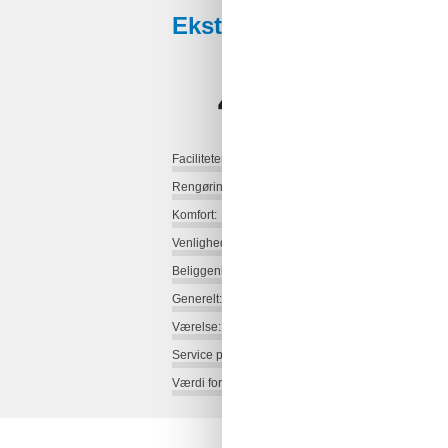
Eksterne anmeldelser
4,0
Faciliteter:
Rengøring:
Komfort:
Venlighed:
Beliggenhed:
Generelt:
Værelse:
Service på stedet:
Værdi for pengene: