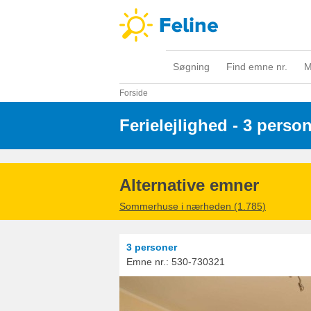
Søgning
Find emne nr.
M
Forside
Ferielejlighed - 3 perso
Alternative emner
Sommerhuse i nærheden (1.785)
3 personer
Emne nr.:
530-730321