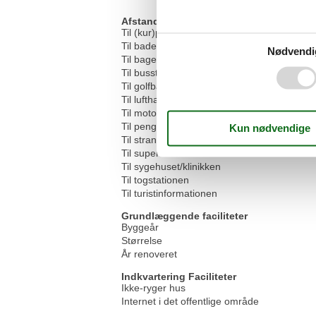
Afstande
Til (kur)parken/skoven
Til badepladsen/vandmassen
Nødvendi
Til bageren
Til busstoppestedet
Til golfbanen
Til lufthavnen
Til motorvejen
Til pengeautomaten/banken
Til stranden
Til supermarkedet
Til sygehuset/klinikken
Til togstationen
Til turistinformationen
Grundlæggende faciliteter
Byggeår
Størrelse
År renoveret
Indkvartering Faciliteter
Ikke-ryger hus
Internet i det offentlige område