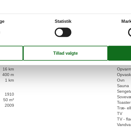
Faciliteter
Omgivende faciliteter
Service
400 m
Cykelrum
Bad/toil
300 m
Parkeringsplads
Dobbel
ge
Statistik
Mark
200 m
Dyr ikke
400 m
Håndkl
2 km
Ikke-ry
55 km
Internet
40 km
Kabel/S
200 m
Kaffem
300 m
Køkken
300 m
Kølesk
16 km
Opvarm
400 m
Opvask
1 km
Ovn
Sauna
Senget
1910
Sovevæ
50 m²
Toaster
2009
Træ- el
TV
TV - f
Vandva