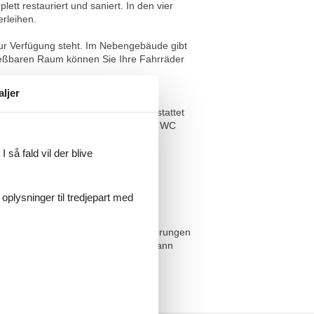
tt restauriert und saniert. In den vier
rleihen.
ur Verfügung steht. Im Nebengebäude gibt
ließbaren Raum können Sie Ihre Fahrräder
aljer
efindet. Das Wohnzimmer ist ausgestattet
elbett sowie das Bad mit Dusche und WC
 så fald vil der blive
herwohnung handelt. Haustiere sind
 oplysninger til tredjepart med
sind ebenfalls als Erstausstattung
 AGB keine Haftung bei etwaigen Störungen
 befindet sich im Erdgeschoss und kann