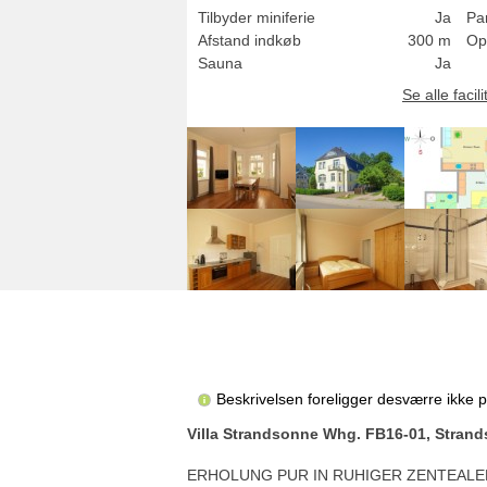
Tilbyder miniferie
Ja
Pa
Afstand indkøb
300 m
Op
Sauna
Ja
Se alle facili
Beskrivelsen foreligger desværre ikke 
Villa Strandsonne Whg. FB16-01, Stran
ERHOLUNG PUR IN RUHIGER ZENTEALER