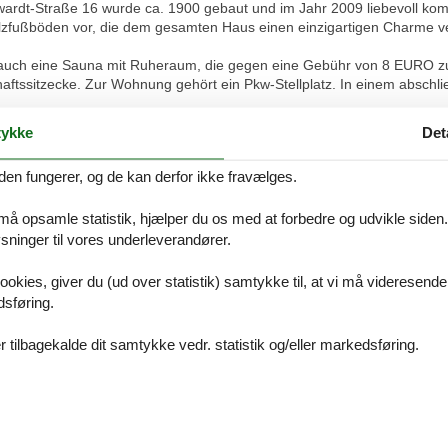
wardt-Straße 16 wurde ca. 1900 gebaut und im Jahr 2009 liebevoll komple
lzfußböden vor, die dem gesamten Haus einen einzigartigen Charme ve
 auch eine Sauna mit Ruheraum, die gegen eine Gebühr von 8 EURO z
aftssitzecke. Zur Wohnung gehört ein Pkw-Stellplatz. In einem absch
ykke
Det
ETE 2-RAUM-FERIENWOHNUNG
aum-Wohnung von ca. 50 qm Größe, die sich im ersten Obergeschoss b
den fungerer, og de kan derfor ikke fravælges.
irrspüler, Kaffeemaschine) und TV-Gerät. Ein Schlafzimmer mit Dopp
ohnung.
 må opsamle statistik, hjælper du os med at forbedre og udvikle siden. I
ninger til vores underleverandører.
uchen nur im Außenbereich gestattet ist, da es sich um eine Nichtrauc
ookies, giver du (ud over statistik) samtykke til, at vi må videresende
dsføring.
rom, Wasser und Heizungskosten enthalten. Bettwäsche und Handtücher 
 eine Internetnutzung über WLAN kostenfrei zur Verfügung, wobei gem.
 tilbagekalde dit samtykke vedr. statistik og/eller markedsføring.
 ein kostenloser Pkw-Stellplatz zur Verfügung. Eine hauseigene Sauna