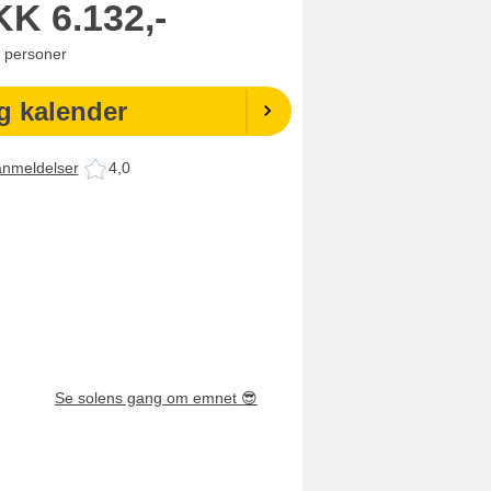
KK
6.132,-
personer
g kalender
anmeldelser
4,0
Se solens gang om emnet
😎