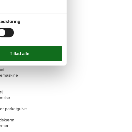
faciliteter
et
tseng
edsføring
 tilladt
æder
gere
 - WiFi
at
askine
 (åbent)
ab
et
emaskine
øj
relse
ler parketgulve
ladskærm
rmer