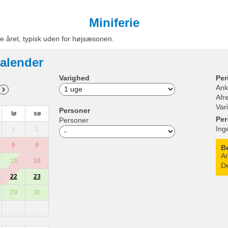
Miniferie
e året, typisk uden for højsæsonen.
alender
Varighed
Per
Ank
Afr
Var
Personer
lø
sø
Per
Personer
Ing
1
2
8
9
B
An
15
16
De
22
23
29
30