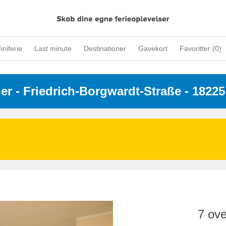
iniferie
Last minute
Destinationer
Gavekort
Favoritter (
0
)
ner
 - 
Friedrich-Borgwardt-Straße
 - 18225
7 ove