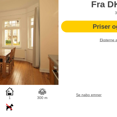
Fra
D
3
Priser o
Eksterne 
Se nabo emner
1
300 m