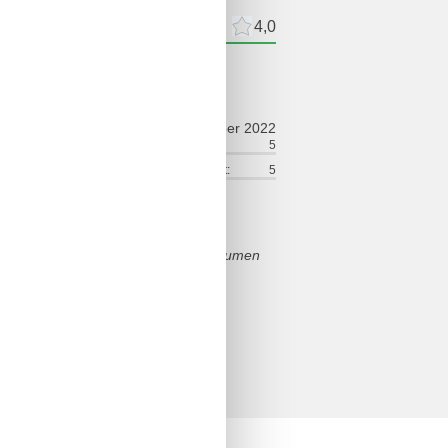
meldelser
Eksterne anmeldelser
4,0
ldelse
september 2022
ort:
1
Venlighed:
5
lse:
3
Service på stedet:
5
stellmöglichkeit ok., altes Haus mit
da sie bei jedem Schritt in allen Räumen
 etc.)