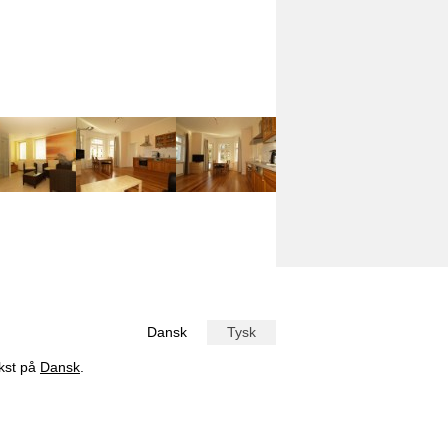
Dansk
Tysk
ekst på
Dansk
.