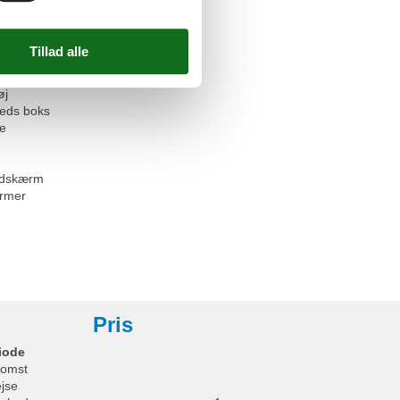
 (åbent)
ab
vn
d for fryser
et
øj
heds boks
se
ladskærm
rmer
Pris
iode
omst
ejse