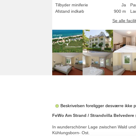
Tilbyder miniferie
Ja
Pa
Afstand indkøb
900 m
Lad
Se alle facili
Beskrivelsen foreligger desværre ikke 
FeWo Am Strand / Strandvilla Belvedere
In wunderschöner Lage zwischen Wald und M
Kühlungsborn- Ost.