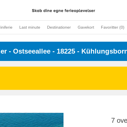
iniferie
Last minute
Destinationer
Gavekort
Favoritter (
0
)
ner
 - 
Ostseeallee
 - 18225
 - Kühlungsbor
7 ove