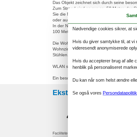
Das Objekt zeichnet sich durch seine beso
Zum Strand sind es nur ca. 50 Meter, der 
Sie die Möglichkeit, Frühstücksbrötchen un
Samt
oder auch das Frühstücksbüffet sind im Ho
In der Nähe befinden sich zahlreiche Gesch
Nødvendige cookies sikrer, at si
100 Meter entfernt. Alle Wohnungen verfüge
Hvis du giver samtykke til, at vi
Die Wohnung ist im 1. Obergeschoss gelege
videresendt anonymiserede oplys
Wohnzimmer, angrenzende Küche, Schlafzim
Stühlen. Küche ist mit Kühlschrank, 2 Kochf
Hvis du accepterer brug af alle c
WLAN steht Ihnen in allen Bereichen kosten
henblik på personaliseret marke
Ein beschrankter Parkplatz befindet sich dir
Du kan når som helst ændre eller
Eksterne anmeldelser
Se også vores
Persondatapolitik
4,5
Faciliteter: