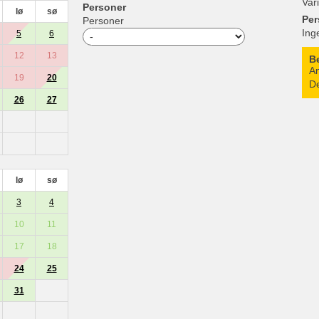
Var
Personer
lø
sø
Per
Personer
Ing
5
6
12
13
B
An
19
20
De
26
27
lø
sø
3
4
10
11
17
18
24
25
31