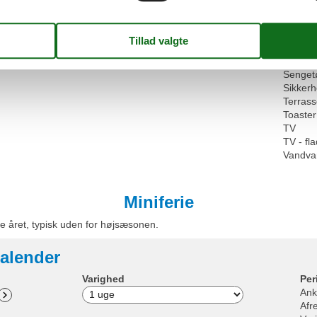
Køkken
Kølesk
Mikroo
Mulighe
Opvarm
Senget
Sikker
Terras
Toaster
TV
TV - f
Vandva
Miniferie
e året, typisk uden for højsæsonen.
alender
Varighed
Per
Ank
Afr