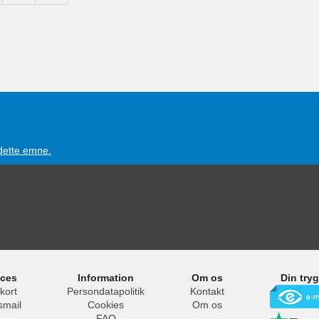
 dette emne.
ices
Information
Om os
Din try
kort
Persondatapolitik
Kontakt
smail
Cookies
Om os
FAQ