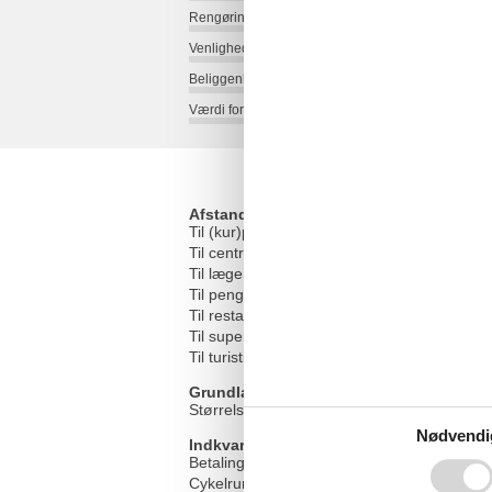
Rengøring:
Venlighed:
Beliggenhed:
Værdi for pengene:
Afstande
Til (kur)parken/skoven
Til centrum
Til lægen
Til pengeautomaten/banken
Til restauranten
Til supermarkedet
Til turistinformationen
Grundlæggende faciliteter
Størrelse
Nødvendi
Indkvartering Faciliteter
Betalingskort
Cykelrum aflåselig