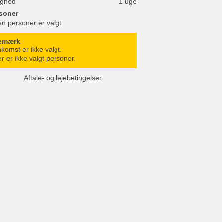
ighed
1 uge
soner
en personer er valgt
emærk
komst er ikke valgt.
r er ikke valgt personer.
Aftale- og lejebetingelser