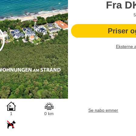
Fra
D
5
Priser o
Eksterne 
Se nabo emner
1
0 km