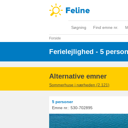
Søgning
Find emne nr.
M
Forside
Ferielejlighed - 5 perso
Alternative emner
Sommerhuse i nærheden (2.121)
5 personer
Emne nr.:
530-702895