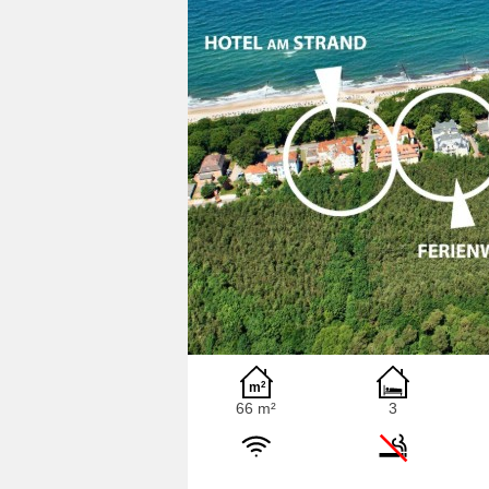
66 m²
3