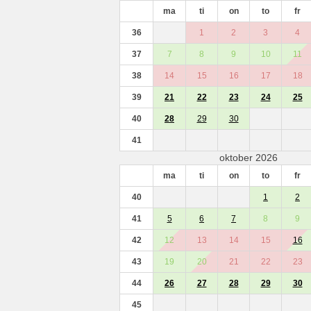
ma
ti
on
to
fr
36
1
2
3
4
37
7
8
9
10
11
38
14
15
16
17
18
39
21
22
23
24
25
40
28
29
30
41
oktober 2026
ma
ti
on
to
fr
40
1
2
41
5
6
7
8
9
42
12
13
14
15
16
43
19
20
21
22
23
44
26
27
28
29
30
45