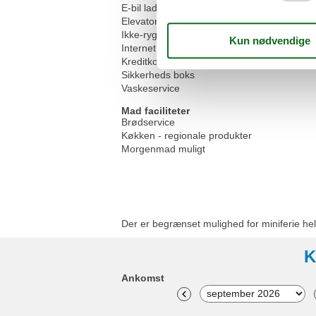
E-bil ladestation
Elevator/elevator
Ikke-ryger hus
Internet i det offentlige område
Kreditkort
Sikkerheds boks
Vaskeservice
Mad faciliteter
Brødservice
Køkken - regionale produkter
Morgenmad muligt
Der er begrænset mulighed for miniferie hel
K
Ankomst