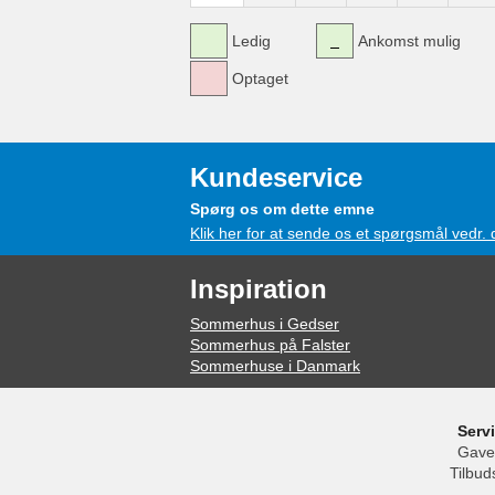
Ledig
Ankomst mulig
Optaget
Kundeservice
Spørg os om dette emne
Klik her for at sende os et spørgsmål vedr.
Inspiration
Sommerhus i Gedser
Sommerhus på Falster
Sommerhuse i Danmark
Serv
Gave
Tilbud