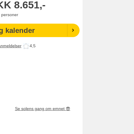
KK
8.651,-
personer
g kalender
anmeldelser
4,5
Se solens gang om emnet
😎