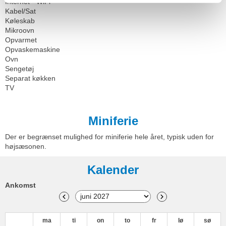
Internet - WiFi
Kabel/Sat
Køleskab
Mikroovn
Opvarmet
Opvaskemaskine
Ovn
Sengetøj
Separat køkken
TV
Miniferie
Der er begrænset mulighed for miniferie hele året, typisk uden for
højsæsonen.
Kalender
Ankomst
ma
ti
on
to
fr
lø
sø