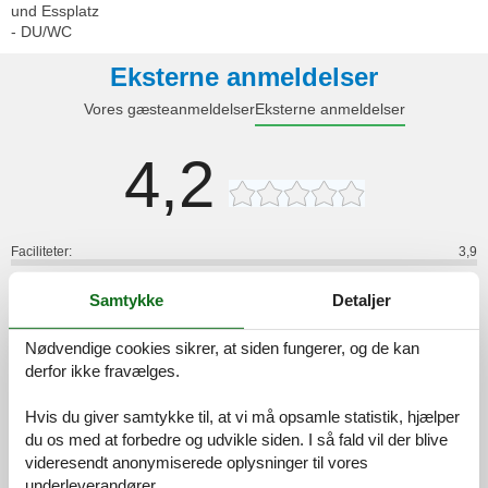
und Essplatz
- DU/WC
Eksterne anmeldelser
Vores gæsteanmeldelser
Eksterne anmeldelser
4,2
Faciliteter:
3,9
Rengøring:
4,5
Samtykke
Detaljer
Komfort:
3,7
Venlighed:
4,7
Nødvendige cookies sikrer, at siden fungerer, og de kan
derfor ikke fravælges.
Beliggenhed:
4,1
Generelt:
4,2
Hvis du giver samtykke til, at vi må opsamle statistik, hjælper
Værelse:
4,2
du os med at forbedre og udvikle siden. I så fald vil der blive
videresendt anonymiserede oplysninger til vores
Service på stedet:
4,3
underleverandører.