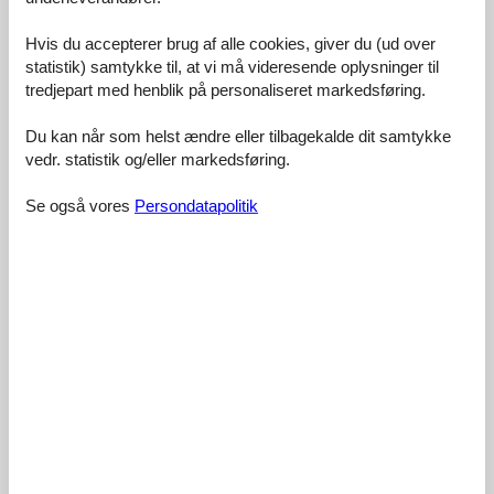
Værdi for pengene:
4,4
Hvis du accepterer brug af alle cookies, giver du (ud over
18 eksterne anmeldelser
statistik) samtykke til, at vi må videresende oplysninger til
tredjepart med henblik på personaliseret markedsføring.
5,0
oktober 2020
Faciliteter:
5
Rengøring:
5
Komfort:
5
Du kan når som helst ændre eller tilbagekalde dit samtykke
Venlighed:
5
Beliggenhed:
5
Generelt:
5
vedr. statistik og/eller markedsføring.
Værelse:
5
Service på stedet:
5
Værdi for pengene:
5
Se også vores
Persondatapolitik
Generel:
Nette Wohnung, nicht weit weg vom Wasser, sehr nette
Gastgeberin.
3,2
august 2020
Faciliteter:
3
Rengøring:
4
Komfort:
3
Venlighed:
4
Beliggenhed:
5
Generelt:
3
Værelse:
3
Service på stedet:
1
Værdi for pengene:
3
5,0
februar 2019
Faciliteter:
5
Rengøring:
5
Komfort:
5
Venlighed:
5
Beliggenhed:
5
Generelt:
5