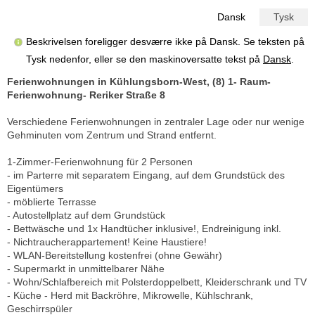
Dansk
Tysk
Beskrivelsen foreligger desværre ikke på Dansk. Se teksten på
Tysk nedenfor, eller se den maskinoversatte tekst på
Dansk
.
Ferienwohnungen in Kühlungsborn-West, (8) 1- Raum-
Ferienwohnung- Reriker Straße 8
Verschiedene Ferienwohnungen in zentraler Lage oder nur wenige
Gehminuten vom Zentrum und Strand entfernt.
1-Zimmer-Ferienwohnung für 2 Personen
- im Parterre mit separatem Eingang, auf dem Grundstück des
Eigentümers
- möblierte Terrasse
- Autostellplatz auf dem Grundstück
- Bettwäsche und 1x Handtücher inklusive!, Endreinigung inkl.
- Nichtraucherappartement! Keine Haustiere!
- WLAN-Bereitstellung kostenfrei (ohne Gewähr)
- Supermarkt in unmittelbarer Nähe
- Wohn/Schlafbereich mit Polsterdoppelbett, Kleiderschrank und TV
- Küche - Herd mit Backröhre, Mikrowelle, Kühlschrank,
Geschirrspüler