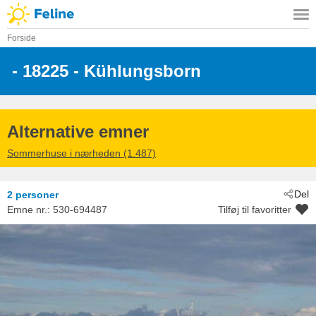
Forside
 - 18225
 - Kühlungsborn
Alternative emner
Sommerhuse i nærheden (1.487)
Del
2 personer
Emne nr.:
530-694487
Tilføj til favoritter