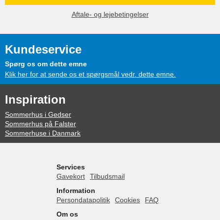
Aftale- og lejebetingelser
Kundeservice
Spørg os om dette emne
Klik her for at sende os et spørgsmål vedr. dette emne.
Inspiration
Sommerhus i Gedser
Sommerhus på Falster
Sommerhuse i Danmark
Services
Gavekort
Tilbudsmail
Information
Persondatapolitik
Cookies
FAQ
Om os