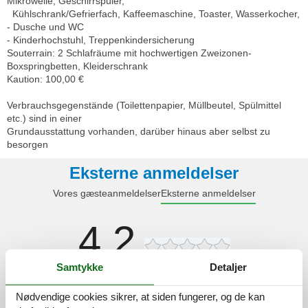
Mikrowelle, Geschirrspüler,
Kühlschrank/Gefrierfach, Kaffeemaschine, Toaster, Wasserkocher,
- Dusche und WC
- Kinderhochstuhl, Treppenkindersicherung
Souterrain: 2 Schlafräume mit hochwertigen Zweizonen-
Boxspringbetten, Kleiderschrank
Kaution: 100,00 €
Verbrauchsgegenstände (Toilettenpapier, Müllbeutel, Spülmittel
etc.) sind in einer
Grundausstattung vorhanden, darüber hinaus aber selbst zu
besorgen
Eksterne anmeldelser
Vores gæsteanmeldelser
Eksterne anmeldelser
4,2
Samtykke
Detaljer
Faciliteter:
4,2
Nødvendige cookies sikrer, at siden fungerer, og de kan
Morgenmad:
5,0