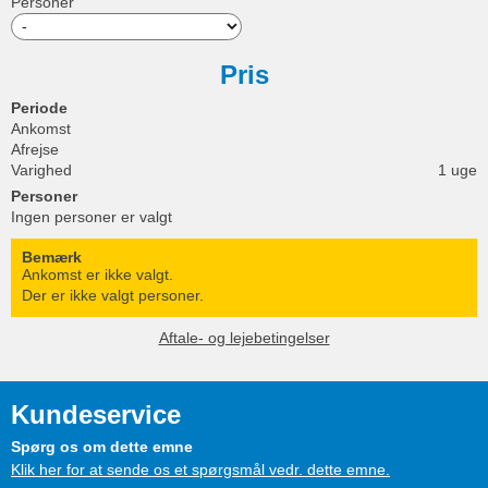
Personer
Pris
Periode
Ankomst
Afrejse
Varighed
1 uge
Personer
Ingen personer er valgt
Bemærk
Ankomst er ikke valgt.
Der er ikke valgt personer.
Aftale- og lejebetingelser
Kundeservice
Spørg os om dette emne
Klik her for at sende os et spørgsmål vedr. dette emne.