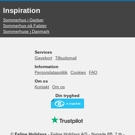
Inspiration
Sommerhus i Gedser
Sommerhus på Falster
Sommerhuse i Danmark
Services
Gavekort
Tilbudsmail
Information
Persondatapolitik
Cookies
FAQ
Om os
Kontakt
Om os
Din tryghed
©
Feline Holidays
-
Feline Holidays A/S
-
Nygade 8B, 2.th -