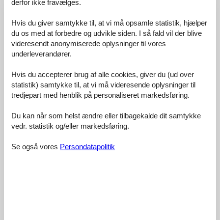
derfor ikke fravælges.
Catering:
5,0
Hvis du giver samtykke til, at vi må opsamle statistik, hjælper
Rengøring:
4,0
du os med at forbedre og udvikle siden. I så fald vil der blive
Komfort:
4,5
videresendt anonymiserede oplysninger til vores
Venlighed:
4,6
underleverandører.
Beliggenhed:
4,4
Hvis du accepterer brug af alle cookies, giver du (ud over
Generelt:
4,4
statistik) samtykke til, at vi må videresende oplysninger til
Værelse:
4,5
tredjepart med henblik på personaliseret markedsføring.
Service på stedet:
4,0
Du kan når som helst ændre eller tilbagekalde dit samtykke
Værdi for pengene:
4,0
vedr. statistik og/eller markedsføring.
8 eksterne anmeldelser
Se også vores
Persondatapolitik
5,0
oktober 2023
Faciliteter:
5
Rengøring:
5
Komfort:
5
Venlighed:
5
Beliggenhed:
5
Generelt:
5
Værelse:
5
Service på stedet:
5
Værdi for pengene:
5
Forbedringer:
Fernseher im Schlafzimmer