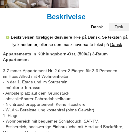
Beskrivelse
Dansk
Tysk
Beskrivelsen foreligger desværre ikke på Dansk. Se teksten på
Tysk nedenfor, eller se den maskinoversatte tekst på
Dansk
.
Appartements in Kühlungsborn-Ost, (500/2) 3-Raum
Appartement
3-Zimmer-Appartement Nr. 2 über 2 Etagen für 2-6 Personen
im Haus Alfred mit 4 Wohneinheiten
- in der 1. Etage und im Souterrain
- möblierte Terrasse
- Autostellplatz auf dem Grundstück
- abschließbarer Fahrradabstellraum
- Nichtraucherappartement! Keine Haustiere!
- WLAN- Bereitstellung kostenfrei (ohne Gewähr)
1. Etage:
- Wohnbereich mit bequemer Schlafcouch, SAT-TV,
- Essbereich, hochwertige Einbauküche mit Herd und Backröhre,