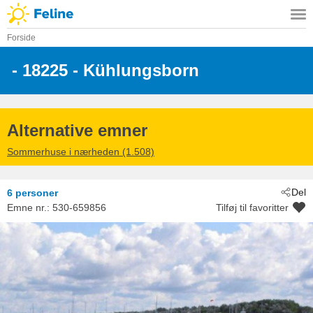
Forside
 - 18225
 - Kühlungsborn
Alternative emner
Sommerhuse i nærheden (1.508)
Del
6 personer
Emne nr.:
530-659856
Tilføj til favoritter