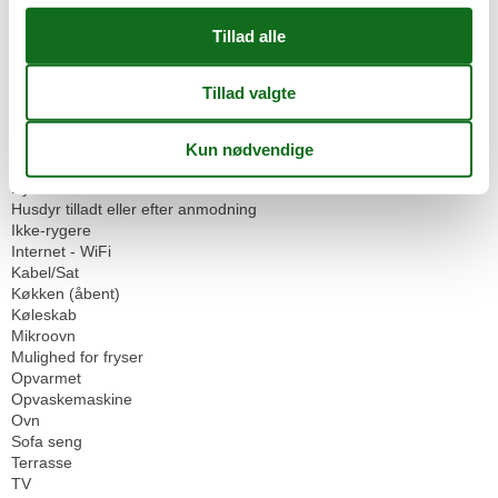
Ikke-ryger hus
Omgivende faciliteter
Garage
Parkeringsplads
Servicefaciliteter
Bad/toilet
Dobbeltseng
Dyr ikke tilladt
Husdyr tilladt eller efter anmodning
Ikke-rygere
Internet - WiFi
Kabel/Sat
Køkken (åbent)
Køleskab
Mikroovn
Mulighed for fryser
Opvarmet
Opvaskemaskine
Ovn
Sofa seng
Terrasse
TV