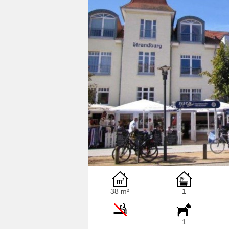
38 m²
1
1