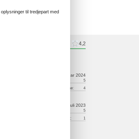
 oplysninger til tredjepart med
meldelser
Eksterne anmeldelser
4,2
ldelser
februar 2024
ort:
3
Venlighed:
5
lse:
4
Værdi for pengene:
4
juli 2023
ort:
5
Venlighed:
5
lse:
5
Service på stedet:
1