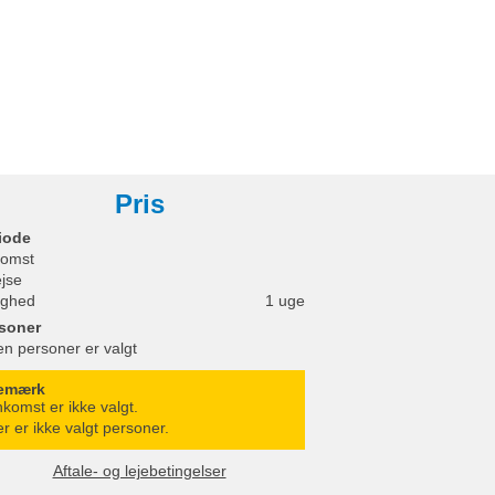
Pris
iode
omst
ejse
ighed
1 uge
soner
en personer er valgt
emærk
komst er ikke valgt.
r er ikke valgt personer.
Aftale- og lejebetingelser