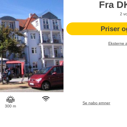
Fra
D
2
v
Priser o
Eksterne 
Se nabo emner
300 m