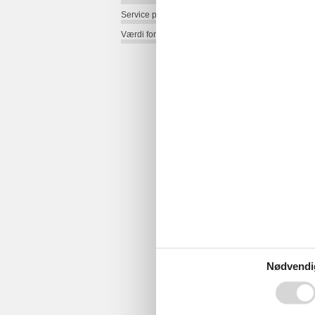
Service på stedet:
Værdi for pengene:
Nødvendi