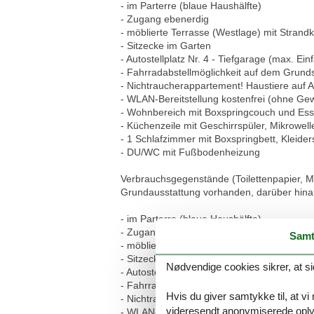
- im Parterre (blaue Haushälfte)
- Zugang ebenerdig
- möblierte Terrasse (Westlage) mit Strand
- Sitzecke im Garten
- Autostellplatz Nr. 4 - Tiefgarage (max. Ei
- Fahrradabstellmöglichkeit auf dem Grund
- Nichtraucherappartement! Haustiere auf A
- WLAN-Bereitstellung kostenfrei (ohne Ge
- Wohnbereich mit Boxspringcouch und Ess
- Küchenzeile mit Geschirrspüler, Mikrowel
- 1 Schlafzimmer mit Boxspringbett, Kleide
- DU/WC mit Fußbodenheizung
Verbrauchsgegenstände (Toilettenpapier, Mül
Grundausstattung vorhanden, darüber hinau
- im Parterre (blaue Haushälfte)
- Zugang ebenerdig
Samt
- möblierte Terrasse (Westlage) mit Strand
- Sitzecke im Garten
Nødvendige cookies sikrer, at si
- Autostellplatz Nr. 4 - Tiefgarage (max. Ei
- Fahrradabstellmöglichkeit auf dem Grund
Hvis du giver samtykke til, at vi
- Nichtraucherappartement! Haustiere auf A
videresendt anonymiserede oplys
- WLAN-Bereitstellung kostenfrei (ohne Ge