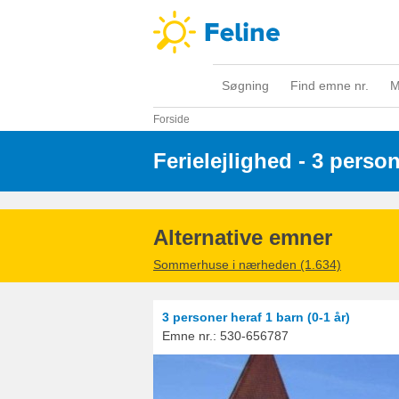
Søgning
Find emne nr.
M
Forside
Ferielejlighed - 3 perso
Alternative emner
Sommerhuse i nærheden (1.634)
3 personer
heraf 1 barn (0-1 år)
Emne nr.:
530-656787