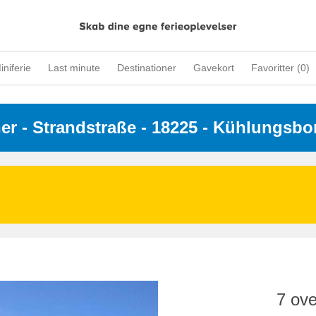
iniferie
Last minute
Destinationer
Gavekort
Favoritter (
0
)
ner
 - 
Strandstraße
 - 18225
 - Kühlungsbo
7 ove