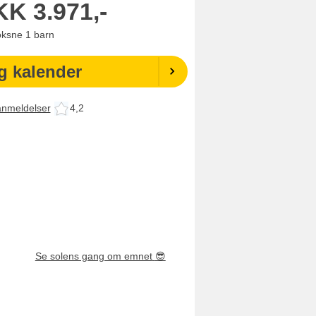
KK
3.971,-
oksne
1
barn
g kalender
anmeldelser
4,2
Se solens gang om emnet
😎