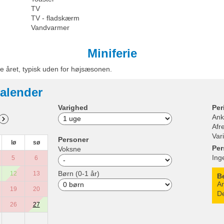
TV
TV - fladskærm
Vandvarmer
Miniferie
e året, typisk uden for højsæsonen.
alender
Varighed
Per
Ank
Afr
Var
Personer
lø
sø
Per
Voksne
Ing
5
6
Børn (0-1 år)
12
13
B
An
19
20
De
26
27