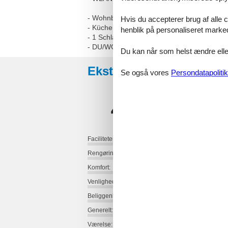
- Wohnbereich mit Boxspringcouch und Ess
Hvis du accepterer brug af alle c
- Küchenzeile mit Geschirrspüler, Mikrowel
henblik på personaliseret marke
- 1 Schlafzimmer mit Boxspringbett, Kleide
- DU/WC mit Fußbodenheizung
Du kan når som helst ændre eller
Eksterne anmeldelser
Se også vores
Persondatapolitik
4,2
Faciliteter:
Rengøring:
Komfort:
Venlighed:
Beliggenhed:
Generelt:
Værelse: