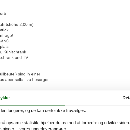
korb
nfahrtshöhe 2,00 m)
stück
nfrage!
währ)
platz
le, Kühlschrank
rschrank und TV
lbeutel) sind in einer
s aber selbst zu besorgen.
ykke
Det
korb
den fungerer, og de kan derfor ikke fravælges.
nfahrtshöhe 2,00 m)
stück
 må opsamle statistik, hjælper du os med at forbedre og udvikle siden. I
nfrage!
ninger til vores underleverandører.
währ)