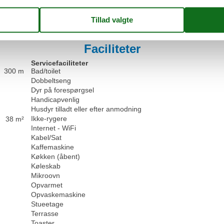
Vis alle anmeld
Faciliteter
Servicefaciliteter
300 m
Bad/toilet
Dobbeltseng
Dyr på forespørgsel
Handicapvenlig
Husdyr tilladt eller efter anmodning
Ikke-rygere
38 m²
Internet - WiFi
Kabel/Sat
Kaffemaskine
Køkken (åbent)
Køleskab
Mikroovn
Opvarmet
Opvaskemaskine
Stueetage
Terrasse
Toaster