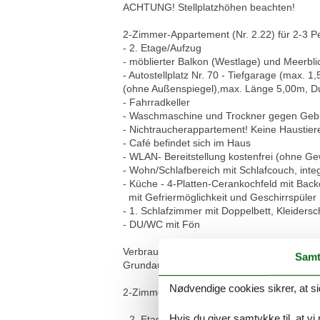
ACHTUNG! Stellplatzhöhen beachten!
2-Zimmer-Appartement (Nr. 2.22) für 2-3 
- 2. Etage/Aufzug
- möblierter Balkon (Westlage) und Meerbli
- Autostellplatz Nr. 70 - Tiefgarage (max. 
(ohne Außenspiegel),max. Länge 5,00m, Du
- Fahrradkeller
- Waschmaschine und Trockner gegen Geb
- Nichtraucherappartement! Keine Haustier
- Café befindet sich im Haus
- WLAN- Bereitstellung kostenfrei (ohne G
- Wohn/Schlafbereich mit Schlafcouch, inte
- Küche - 4-Platten-Cerankochfeld mit Back
mit Gefriermöglichkeit und Geschirrspüler
- 1. Schlafzimmer mit Doppelbett, Kleiders
- DU/WC mit Fön
Verbrauchsgegenstände (Toilettenpapier, Müll
Samt
Grundausstattung vorhanden, darüber hinau
Nødvendige cookies sikrer, at si
2-Zimmer-Appartement (Nr. 2.22) für 2-3 
Hvis du giver samtykke til, at vi
- 2. Etage/Aufzug