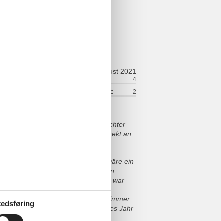
august 2021
ort:
4
Venlighed:
4
lse:
4
Service på stedet:
2
gefallen. Ich bin mit meiner Enkeltochter
blicken. Des Weiteren waren wir direkt an
u unserem Strandkorb.
ehr selten funktioniert. Außerdem wäre ein
en Schränke im Küchenbereich reichen
uf einen Stuhl zu klettern. Ansonsten war
vorhanden. Die Tiefgarage war
ch dort sehr wohl gefühlt und würde immer
edsføring
n und die haben sofort für nächstes Jahr