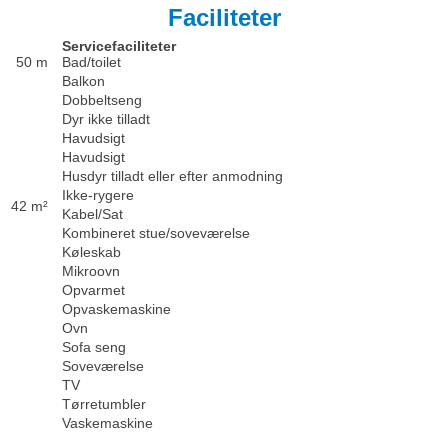
Faciliteter
Servicefaciliteter
50 m
Bad/toilet
Balkon
Dobbeltseng
Dyr ikke tilladt
Havudsigt
Havudsigt
Husdyr tilladt eller efter anmodning
Ikke-rygere
42 m²
Kabel/Sat
Kombineret stue/soveværelse
Køleskab
Mikroovn
Opvarmet
Opvaskemaskine
Ovn
Sofa seng
Soveværelse
TV
Tørretumbler
Vaskemaskine