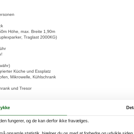
Personen
ck
1,50m Höhe, max. Breite 1,90m
plexparker, Traglast 2000KG)
ühr
e!
ewähr)
grierter Küche und Essplatz
ofen, Mikrowelle, Kühlschrank
chrank und Tresor
beutel, Spülmittel etc.) sind in einer
ykke
Det
s aber selbst zu besorgen.
den fungerer, og de kan derfor ikke fravælges.
Personen
 må opsamle statistik, hjælper du os med at forbedre og udvikle siden. I