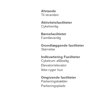
Afstande
Til stranden
Aktivitetsfaciliteter
Cykelvenlig
Børnefaciliteter
Familievenlig
Grundlæggende faciliteter
Størrelse
Indkvartering Faciliteter
Cykelrum aflåselig
Elevator/elevator
Ikke-ryger hus
Omgivende faciliteter
Parkeringskælder
Parkeringsplads