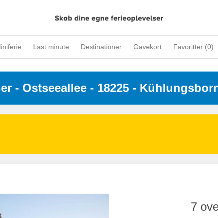
iniferie
Last minute
Destinationer
Gavekort
Favoritter (
0
)
ner
 - 
Ostseeallee
 - 18225
 - Kühlungsbor
7 ove