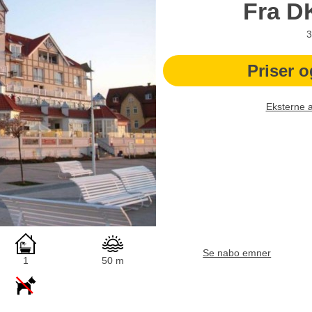
Fra
D
3
Priser o
Eksterne 
Se nabo emner
1
50 m