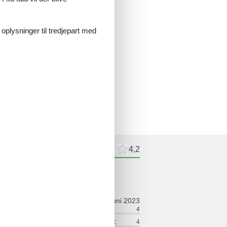
 oplysninger til tredjepart med
meldelser
Eksterne anmeldelser
4,2
ldelser
juni 2023
ort:
5
Venlighed:
4
lse:
5
Service på stedet:
4