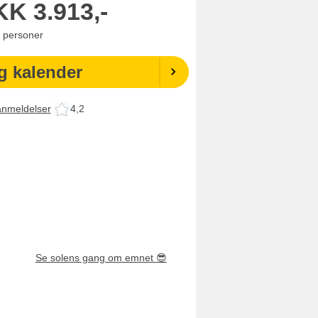
KK
3.913,-
personer
g kalender
anmeldelser
4,2
Se solens gang om emnet
😎