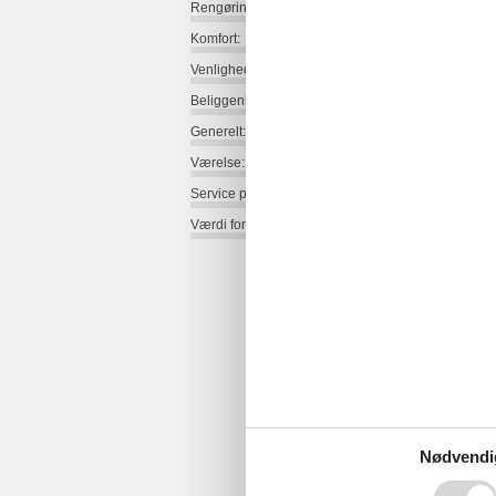
Rengøring:
Komfort:
Venlighed:
Beliggenhed:
Generelt:
Værelse:
Service på stedet:
Værdi for pengene:
Nødvendi