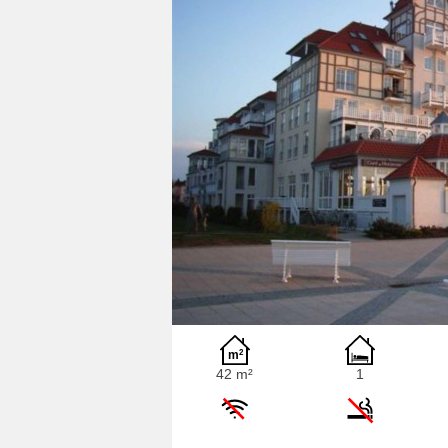
42 m²
1