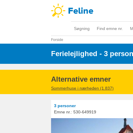
Søgning
Find emne nr.
M
Forside
Ferielejlighed - 3 perso
Alternative emner
Sommerhuse i nærheden (1.837)
3 personer
Emne nr.:
530-649919