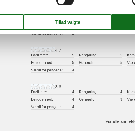
1,7
Faciliteter:
1
Rengøring:
3
Komf
Beliggenhed:
3
Generelt:
1
Være
Værdi for pengene:
1
4,7
Faciliteter:
5
Rengøring:
5
Komf
Beliggenhed:
5
Generelt:
5
Være
Værdi for pengene:
4
3,6
Faciliteter:
4
Rengøring:
4
Komf
Beliggenhed:
4
Generelt:
3
Være
Værdi for pengene:
4
Vis alle anmeld