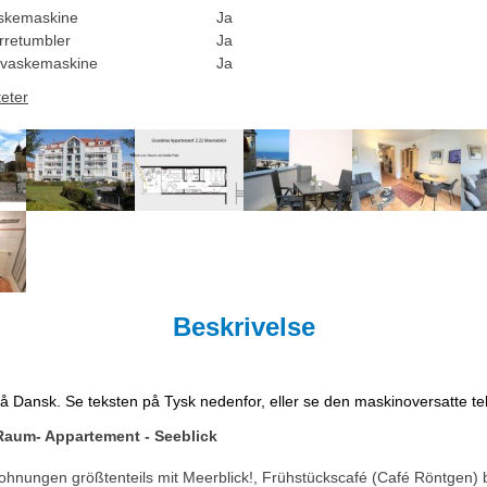
skemaskine
Ja
rretumbler
Ja
vaskemaskine
Ja
teter
Beskrivelse
på Dansk. Se teksten på Tysk nedenfor, eller se den maskinoversatte t
Raum- Appartement - Seeblick
hnungen größtenteils mit Meerblick!, Frühstückscafé (Café Röntgen) b