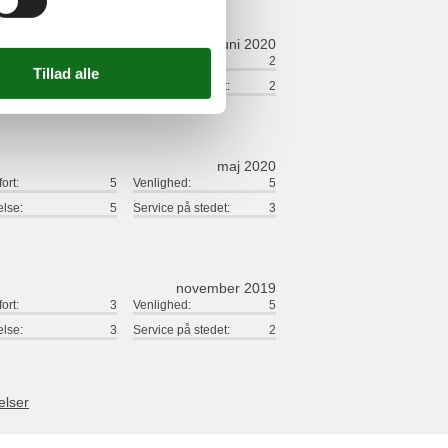
juni 2020
ort:
1
Venlighed:
2
lse:
1
Service på stedet:
2
maj 2020
ort:
5
Venlighed:
5
lse:
5
Service på stedet:
3
november 2019
ort:
3
Venlighed:
5
lse:
3
Service på stedet:
2
elser