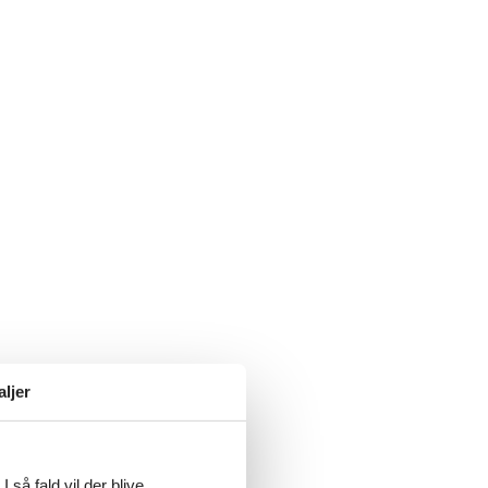
aljer
 så fald vil der blive