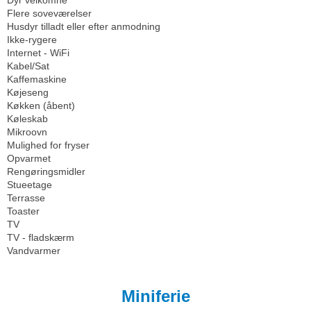
Flere soveværelser
Husdyr tilladt eller efter anmodning
Ikke-rygere
Internet - WiFi
Kabel/Sat
Kaffemaskine
Køjeseng
Køkken (åbent)
Køleskab
Mikroovn
Mulighed for fryser
Opvarmet
Rengøringsmidler
Stueetage
Terrasse
Toaster
TV
TV - fladskærm
Vandvarmer
Miniferie