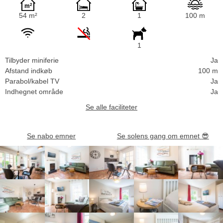
54 m²
2
1
100 m
1
Tilbyder miniferie
Ja
Afstand indkøb
100 m
Parabol/kabel TV
Ja
Indhegnet område
Ja
Se alle faciliteter
Se nabo emner
Se solens gang om emnet
😎