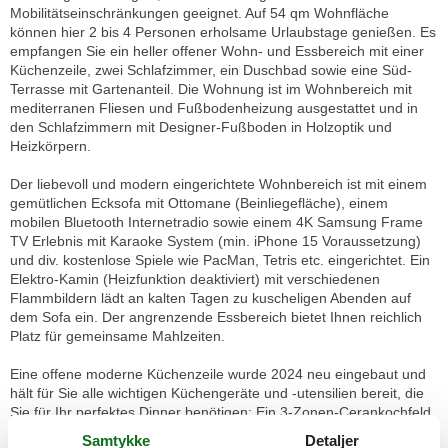
Mobilitätseinschränkungen geeignet. Auf 54 qm Wohnfläche
können hier 2 bis 4 Personen erholsame Urlaubstage genießen. Es
empfangen Sie ein heller offener Wohn- und Essbereich mit einer
Küchenzeile, zwei Schlafzimmer, ein Duschbad sowie eine Süd-
Terrasse mit Gartenanteil. Die Wohnung ist im Wohnbereich mit
mediterranen Fliesen und Fußbodenheizung ausgestattet und in
den Schlafzimmern mit Designer-Fußboden in Holzoptik und
Heizkörpern.
Der liebevoll und modern eingerichtete Wohnbereich ist mit einem
gemütlichen Ecksofa mit Ottomane (Beinliegefläche), einem
mobilen Bluetooth Internetradio sowie einem 4K Samsung Frame
TV Erlebnis mit Karaoke System (min. iPhone 15 Voraussetzung)
und div. kostenlose Spiele wie PacMan, Tetris etc. eingerichtet. Ein
Elektro-Kamin (Heizfunktion deaktiviert) mit verschiedenen
Flammbildern lädt an kalten Tagen zu kuscheligen Abenden auf
dem Sofa ein. Der angrenzende Essbereich bietet Ihnen reichlich
Platz für gemeinsame Mahlzeiten.
Eine offene moderne Küchenzeile wurde 2024 neu eingebaut und
hält für Sie alle wichtigen Küchengeräte und -utensilien bereit, die
Sie für Ihr perfektes Dinner benötigen: Ein 3-Zonen-Cerankochfeld
mit Dunstabzug nach außen, ein Kombi-Backofen mit integrierter
Samtykke
Detaljer