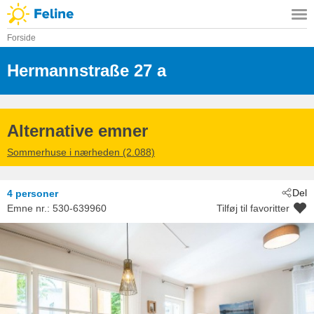
Forside
Hermannstraße 27 a
 - Kühlungsborn
 - 18225
Alternative emner
Sommerhuse i nærheden (2.088)
Del
4 personer
Emne nr.:
530-639960
Tilføj til favoritter