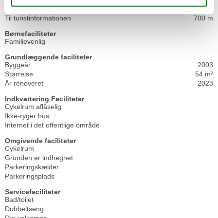
Til togstationen
500 m
Til turistinformationen
700 m
Børnefaciliteter
Familievenlig
Grundlæggende faciliteter
Byggeår
2003
Størrelse
54 m²
År renoveret
2023
Indkvartering Faciliteter
Cykelrum aflåselig
Ikke-ryger hus
Internet i det offentlige område
Omgivende faciliteter
Cykelrum
Grunden er indhegnet
Parkeringskælder
Parkeringsplads
Servicefaciliteter
Bad/toilet
Dobbeltseng
Dyr velkomne