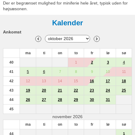
Der er begrænset mulighed for miniferie hele året, typisk uden for
højsæsonen.
Kalender
Ankomst
ma
ti
on
to
fr
lø
sø
40
1
2
3
4
41
5
6
7
8
9
10
11
42
12
13
14
15
16
17
18
43
19
20
21
22
23
24
25
44
26
27
28
29
30
31
45
november 2026
ma
ti
on
to
fr
lø
sø
44
1