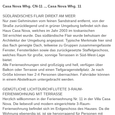
Casa Nova Whg. CN-11 .., Casa Nova Whg. 11
SÜDLÄNDISCHES FLAIR DIREKT AM MEER
Nur zwei Gehminuten vom feinen Sandstrand entfernt, von der
Straße zurückliegend und in grüner Umgebung befindet sich das
Haus Casa Nova, welches im Jahr 2003 im toskanischen
Stil errichtet wurde. Das südländische Flair wurde behutsam der
Architektur der Umgebung angepasst. Typische Merkmale hier sind
das flach geneigte Dach, teilweise zu Gruppen zusammengefasste
Fenster, Fensterläden sowie das zurückgesetzte Staffelgeschoss,
welches Raum für große, sonnige Terrassen in Süd-West-Lage
bietet.
Alle Ferienwohnungen sind großzügig und hell, verfügen über
Balkon oder Terrasse und einen Tiefgaragenstellplatz. Je nach
Größe können hier 2-4 Personen übernachten. Fahrräder können
in einem Abstellraum untergebracht werden.
GEMÜTLICHE LICHTDURCHFLUTETE 3-RAUM-
FERIENWOHNUNG MIT TERRASSE
Herzlich willkommen in der Ferienwohnung Nr. 11 in der Villa Casa
Nova. Die liebevoll und modern eingerichtete 3-Raum-
Ferienwohnung befindet sich im Erdgeschoss des Hauses. Da die
Wohnung ebenerdig ist, ist sie hervorragend für Personen mit