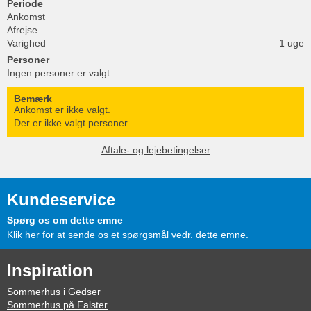
Periode
Ankomst
Afrejse
Varighed
1 uge
Personer
Ingen personer er valgt
Bemærk
Ankomst er ikke valgt.
Der er ikke valgt personer.
Aftale- og lejebetingelser
Kundeservice
Spørg os om dette emne
Klik her for at sende os et spørgsmål vedr. dette emne.
Inspiration
Sommerhus i Gedser
Sommerhus på Falster