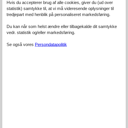
Værelse:
4,5
Hvis du accepterer brug af alle cookies, giver du (ud over
statistik) samtykke til, at vi må videresende oplysninger til
Service på stedet:
4,0
tredjepart med henblik på personaliseret markedsføring.
Værdi for pengene:
4,0
Du kan når som helst ændre eller tilbagekalde dit samtykke
8 eksterne anmeldelser
vedr. statistik og/eller markedsføring.
5,0
oktober 2023
Se også vores
Persondatapolitik
Faciliteter:
5
Rengøring:
5
Komfort:
5
Venlighed:
5
Beliggenhed:
5
Generelt:
5
Værelse:
5
Service på stedet:
5
Værdi for pengene:
5
Forbedringer:
Fernseher im Schlafzimmer
4,7
september 2021
Faciliteter:
5
Rengøring:
5
Komfort:
5
Venlighed:
5
Beliggenhed:
5
Generelt:
5
Værelse:
5
Service på stedet:
2
Værdi for pengene:
5
Begrundelse for valg:
Tante Google