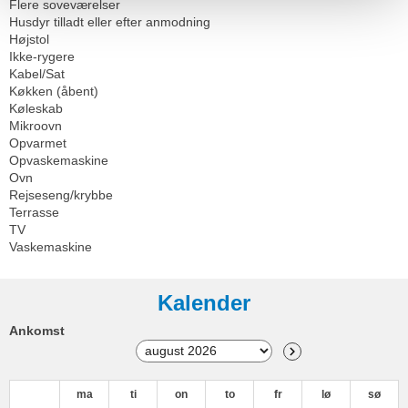
Flere soveværelser
Husdyr tilladt eller efter anmodning
Højstol
Ikke-rygere
Kabel/Sat
Køkken (åbent)
Køleskab
Mikroovn
Opvarmet
Opvaskemaskine
Ovn
Rejseseng/krybbe
Terrasse
TV
Vaskemaskine
Kalender
Ankomst
ma
ti
on
to
fr
lø
sø