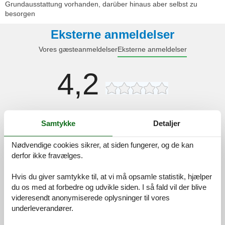
Grundausstattung vorhanden, darüber hinaus aber selbst zu
besorgen
Eksterne anmeldelser
Vores gæsteanmeldelser
Eksterne anmeldelser
4,2
Faciliteter:
4,2
Samtykke
Detaljer
Morgenmad:
5,0
Catering:
5,0
Nødvendige cookies sikrer, at siden fungerer, og de kan
derfor ikke fravælges.
Rengøring:
4,0
Komfort:
4,5
Hvis du giver samtykke til, at vi må opsamle statistik, hjælper
Venlighed:
4,6
du os med at forbedre og udvikle siden. I så fald vil der blive
videresendt anonymiserede oplysninger til vores
Beliggenhed:
4,4
underleverandører.
Generelt:
4,4