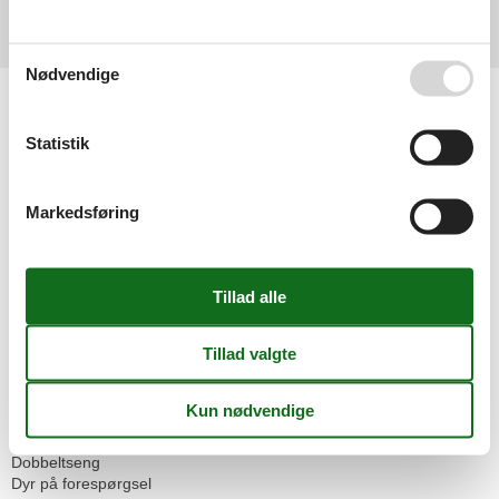
Vis alle anmeldelser
Nødvendige
Faciliteter
Aktivitetsfaciliteter
Statistik
Cykelvenlig
Børnefaciliteter
Familievenlig
Markedsføring
Grundlæggende faciliteter
Størrelse
64 m²
Indkvartering Faciliteter
Ikke-ryger hus
Omgivende faciliteter
Garage
Parkeringsplads
Servicefaciliteter
Bad/toilet
Dobbeltseng
Dyr på forespørgsel