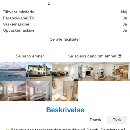
1
Tilbyder miniferie
Nej
Parabol/kabel TV
Ja
Vaskemaskine
Ja
Opvaskemaskine
Ja
Se alle faciliteter
Se nabo emner
Se solens gang om emnet
😎
Beskrivelse
Dansk
Tysk
Beskrivelsen foreligger desværre ikke på Dansk. Se teksten på