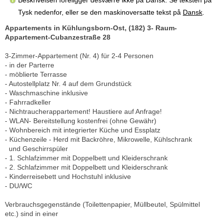
Tysk nedenfor, eller se den maskinoversatte tekst på
Dansk
.
Appartements in Kühlungsborn-Ost, (182) 3- Raum-
Appartement-Cubanzestraße 28
3-Zimmer-Appartement (Nr. 4) für 2-4 Personen
- in der Parterre
- möblierte Terrasse
- Autostellplatz Nr. 4 auf dem Grundstück
- Waschmaschine inklusive
- Fahrradkeller
- Nichtraucherappartement! Haustiere auf Anfrage!
- WLAN- Bereitstellung kostenfrei (ohne Gewähr)
- Wohnbereich mit integrierter Küche und Essplatz
- Küchenzeile - Herd mit Backröhre, Mikrowelle, Kühlschrank
und Geschirrspüler
- 1. Schlafzimmer mit Doppelbett und Kleiderschrank
- 2. Schlafzimmer mit Doppelbett und Kleiderschrank
- Kinderreisebett und Hochstuhl inklusive
- DU/WC
Verbrauchsgegenstände (Toilettenpapier, Müllbeutel, Spülmittel
etc.) sind in einer