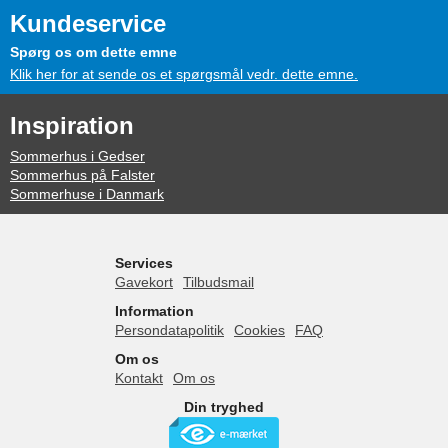
Kundeservice
Spørg os om dette emne
Klik her for at sende os et spørgsmål vedr. dette emne.
Inspiration
Sommerhus i Gedser
Sommerhus på Falster
Sommerhuse i Danmark
Services
Gavekort
Tilbudsmail
Information
Persondatapolitik
Cookies
FAQ
Om os
Kontakt
Om os
Din tryghed