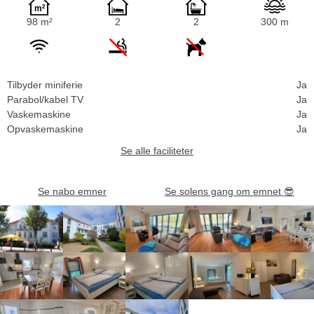
98 m²
2
2
300 m
Tilbyder miniferie
Ja
Parabol/kabel TV
Ja
Vaskemaskine
Ja
Opvaskemaskine
Ja
Se alle faciliteter
Se nabo emner
Se solens gang om emnet
😎