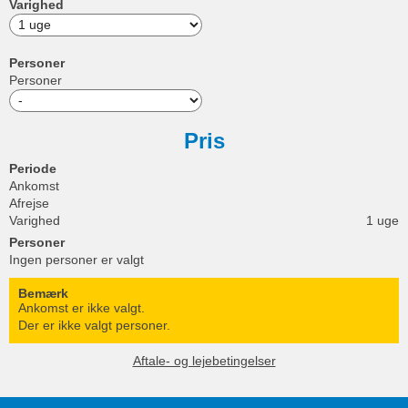
Varighed
Personer
Personer
Pris
Periode
Ankomst
Afrejse
Varighed
1 uge
Personer
Ingen personer er valgt
Bemærk
Ankomst er ikke valgt.
Der er ikke valgt personer.
Aftale- og lejebetingelser