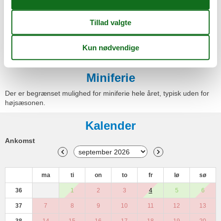
Ovn
Sofa seng
TV
TV - fladskærm
Vaskemaskine
Miniferie
Der er begrænset mulighed for miniferie hele året, typisk uden for
højsæsonen.
Kalender
Ankomst
ma
ti
on
to
fr
lø
sø
36
1
2
3
4
5
6
37
7
8
9
10
11
12
13