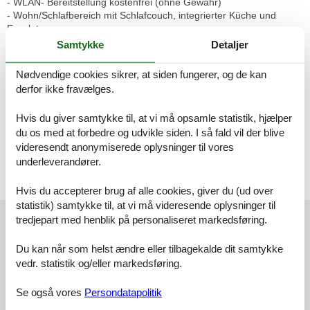
- WLAN- Bereitstellung kostenfrei (ohne Gewähr)
- Wohn/Schlafbereich mit Schlafcouch, integrierter Küche und
Essplatz
- Küche - Herd mit Backröhre, Mikrowelle, Kühlschrank mit
Samtykke
Detaljer
Gefriermöglichkeit und Geschirrspüler
- 1. Schlafzimmer mit Doppelbett und Kleiderschrank
Nødvendige cookies sikrer, at siden fungerer, og de kan
- 2. Schlafzimmer mit Doppelbett (Breite: 1,60m), Schlafcouch
derfor ikke fravælges.
und Kleiderschrank
- Bad 1: Badewanne/DU/WC
Hvis du giver samtykke til, at vi må opsamle statistik, hjælper
- Bad 2: DU/WC und Waschmaschine
du os med at forbedre og udvikle siden. I så fald vil der blive
Verbrauchsgegenstände (Toilettenpapier, Müllbeutel, Spülmittel
videresendt anonymiserede oplysninger til vores
etc.) sind in einer
underleverandører.
Grundausstattung vorhanden, darüber hinaus aber selbst zu
besorgen.
Hvis du accepterer brug af alle cookies, giver du (ud over
statistik) samtykke til, at vi må videresende oplysninger til
Vores gæsteanmeldelser
tredjepart med henblik på personaliseret markedsføring.
Vores gæsteanmeldelser
Eksterne anmeldelser
Du kan når som helst ændre eller tilbagekalde dit samtykke
vedr. statistik og/eller markedsføring.
4,0
Baseret på
1
vurdering
Se også vores
Persondatapolitik