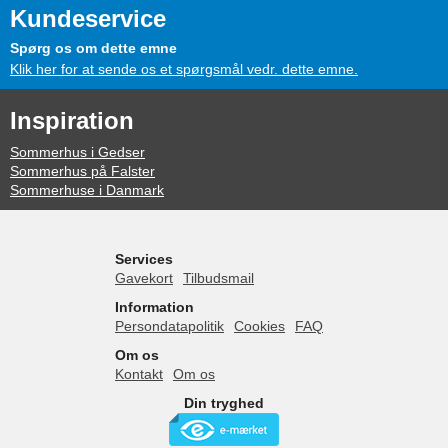
Kundeservice
Spørg os om dette emne
Klik her for at sende os et spørgsmål vedr. dette emne.
Inspiration
Sommerhus i Gedser
Sommerhus på Falster
Sommerhuse i Danmark
Services
Gavekort
Tilbudsmail
Information
Persondatapolitik
Cookies
FAQ
Om os
Kontakt
Om os
Din tryghed