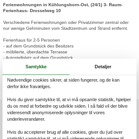
Ferienwohnungen in Kühlungsborn-Ost, (24/1) 3- Raum-
Ferienhaus- Drosselweg 10
Verschiedene Ferienwohnungen oder Privatzimmer zentral oder
nur wenige Gehminuten vom Stadtzentrum und Strand entfernt.
Ferienhaus für 2-5 Personen
- auf dem Grundstück des Besitzers
- möblierte, überdachte Terrasse
- Autostellplatz auf dem Grundstück
- Nichtraucherappartement! Keine Haustiere!
Samtykke
Detaljer
- Wohn/Schlafbereich mit integrierter Küche und Essbereich
- Küchenzeile - 2 Kochplatten und Kühlschrank
Nødvendige cookies sikrer, at siden fungerer, og de kan
- 1. Schlafzimmer mit Doppelbett, Einzelbett und Kleiderschrank
derfor ikke fravælges.
- 2. Schlafzimmer mit 2 Einzelbetten
- DU/WC
Hvis du giver samtykke til, at vi må opsamle statistik, hjælper
Vores gæsteanmeldelser
du os med at forbedre og udvikle siden. I så fald vil der blive
videresendt anonymiserede oplysninger til vores
Vores gæsteanmeldelser
Eksterne anmeldelser
underleverandører.
5,0
Hvis du accepterer brug af alle cookies, giver du (ud over
Baseret på
1
vurdering
statistik) samtykke til, at vi må videresende oplysninger til