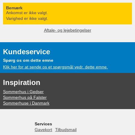
Bemærk
Ankomst er ikke valgt.
Varighed er ikke valgt.
Aftale- og lejebetingelser
Kundeservice
Spørg os om dette emne
Klik her for at sende os et spørgsmål vedr. dette emne.
Inspiration
Sommerhus i Gedser
Sommerhus på Falster
Sommerhuse i Danmark
Services
Gavekort
Tilbudsmail