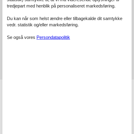
tredjepart med henblik på personaliseret markedsføring.
Vurderet d. 20-10-2024
Du kan når som helst ændre eller tilbagekalde dit samtykke
5
(1)
vedr. statistik og/eller markedsføring.
4
(0)
3
(0)
2
(0)
Se også vores
Persondatapolitik
1
(0)
Kommentarer
Ingen vurderinger har kommentarer.
Se 18 eksterne anmeldelser i stedet.
Faciliteter
Aktivitetsfaciliteter
Cykelvenlig
Børnefaciliteter
Familievenlig
Grundlæggende faciliteter
Størrelse
60 m²