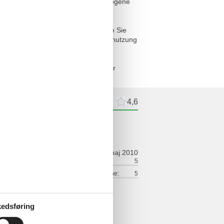
cherwohnung handelt. Max. 2 wohlerzogene
 bei uns an.
pro Person mietbar. Bitte bestellen Sie
tzleistung steht Ihnen eine Internetnutzung
erfügung. Waschmaschine und Trockner
n.
meldelser
Eksterne anmeldelser
4,6
ldelse
maj 2010
ort:
3
Venlighed:
5
lse:
4
Værdi for pengene:
5
; tolle Wohnung, alles notwendige
edsføring