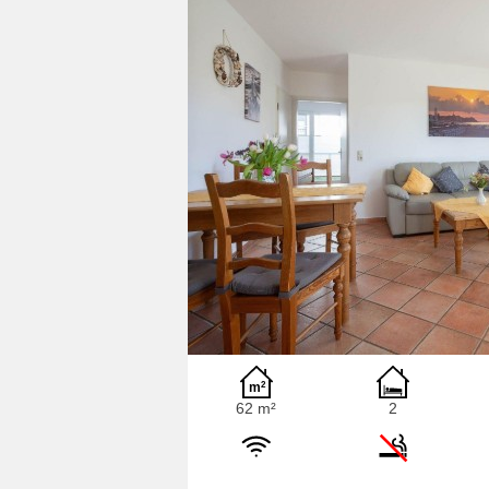
62 m²
2