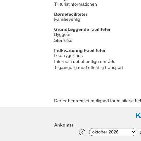
Til turistinformationen
Børnefaciliteter
Familievenlig
Grundlæggende faciliteter
Byggeår
Størrelse
Indkvartering Faciliteter
Ikke-ryger hus
Internet i det offentlige område
Tilgængelig med offentlig transport
Der er begrænset mulighed for miniferie hel
K
Ankomst