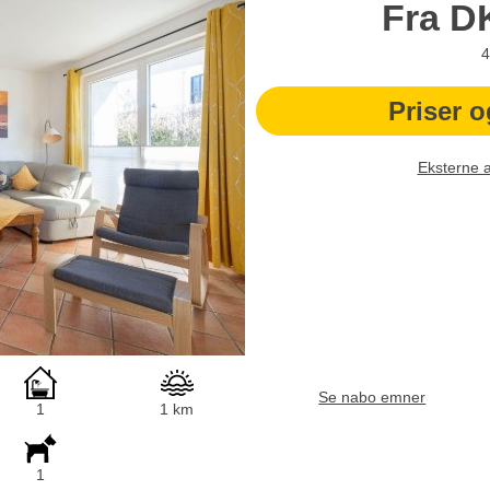
Fra
D
4
Priser o
Eksterne 
Se nabo emner
1
1 km
1