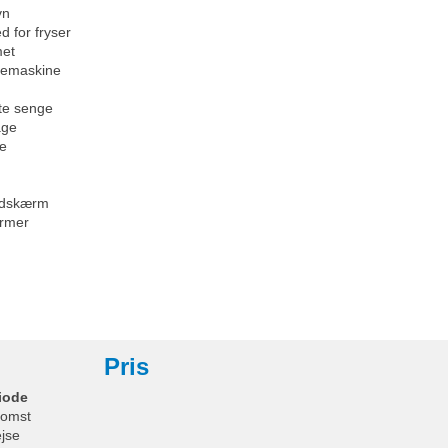
vn
d for fryser
et
emaskine
te senge
age
se
ladskærm
rmer
Pris
iode
omst
ejse