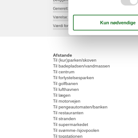
Beliggenhed:
Generelt:
Værelse:
Værdi for pengene:
Afstande
Til (kur)parken/skoven
Til badepladsen/vandmassen
Til centrum
Til forlystelsesparken
Til golfbanen
Til lufthavnen
Til lægen
Til motorvejen
Til pengeautomaten/banken
Til restauranten
Til stranden
Til supermarkedet
Til svømme-/sjovpoolen
Til togstationen