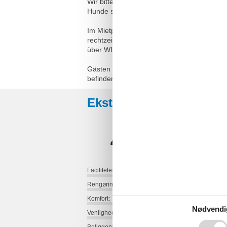
Wir bitten um Ihr Verständnis, dass das Ra
Hunde sind in dieser Wohnung herzlich will
Im Mietpreis sind Nebenkosten wie Strom, 
rechtzeitig vor, sodass wir das Wäschepaket
über WLAN kostenfrei zur Verfügung, wobei
Gästen dieser Ferienwohnung steht ein mark
befinden sich ebenfalls auf der Anlage i
Eksterne anmeldelser
4,6
Faciliteter:
Rengøring:
Komfort:
Nødvendi
Venlighed: