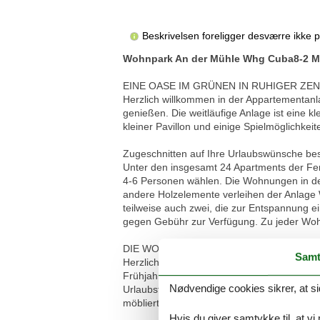
Beskrivelsen foreligger desværre ikke 
Wohnpark An der Mühle Whg Cuba8-2 Müh
EINE OASE IM GRÜNEN IN RUHIGER ZE
Herzlich willkommen in der Appartementanl
genießen. Die weitläufige Anlage ist eine k
kleiner Pavillon und einige Spielmöglichkeit
Zugeschnitten auf Ihre Urlaubswünsche bes
Unter den insgesamt 24 Apartments der F
4-6 Personen wählen. Die Wohnungen in de
andere Holzelemente verleihen der Anlage 
teilweise auch zwei, die zur Entspannung
gegen Gebühr zur Verfügung. Zu jeder Wohnun
DIE WOHNUNG MÜHLENFALTER: 3-RAU
Samt
Herzlich willkommen in der Wohnung Mühlen
Frühjahr 2024 komplett neun renoviert und
Nødvendige cookies sikrer, at si
Urlaubstage genießen. Es empfangen Sie ei
möblierte Süd-Terrasse, die einmal westlic
Hvis du giver samtykke til, at vi