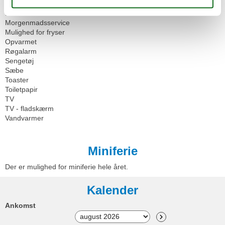
Køleskab
Mikroovn
Morgenmadsservice
Mulighed for fryser
Opvarmet
Røgalarm
Sengetøj
Sæbe
Toaster
Toiletpapir
TV
TV - fladskærm
Vandvarmer
Miniferie
Der er mulighed for miniferie hele året.
Kalender
Ankomst