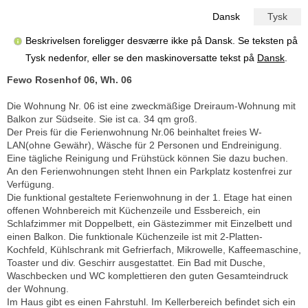
Dansk
Tysk
Beskrivelsen foreligger desværre ikke på Dansk. Se teksten på
Tysk nedenfor, eller se den maskinoversatte tekst på
Dansk
.
Fewo Rosenhof 06, Wh. 06
Die Wohnung Nr. 06 ist eine zweckmäßige Dreiraum-Wohnung mit
Balkon zur Südseite. Sie ist ca. 34 qm groß.
Der Preis für die Ferienwohnung Nr.06 beinhaltet freies W-
LAN(ohne Gewähr), Wäsche für 2 Personen und Endreinigung.
Eine tägliche Reinigung und Frühstück können Sie dazu buchen.
An den Ferienwohnungen steht Ihnen ein Parkplatz kostenfrei zur
Verfügung.
Die funktional gestaltete Ferienwohnung in der 1. Etage hat einen
offenen Wohnbereich mit Küchenzeile und Essbereich, ein
Schlafzimmer mit Doppelbett, ein Gästezimmer mit Einzelbett und
einen Balkon. Die funktionale Küchenzeile ist mit 2-Platten-
Kochfeld, Kühlschrank mit Gefrierfach, Mikrowelle, Kaffeemaschine,
Toaster und div. Geschirr ausgestattet. Ein Bad mit Dusche,
Waschbecken und WC komplettieren den guten Gesamteindruck
der Wohnung.
Im Haus gibt es einen Fahrstuhl. Im Kellerbereich befindet sich ein