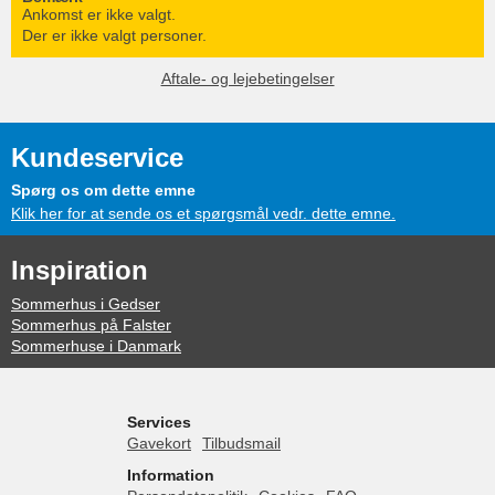
Ankomst er ikke valgt.
Der er ikke valgt personer.
Aftale- og lejebetingelser
Kundeservice
Spørg os om dette emne
Klik her for at sende os et spørgsmål vedr. dette emne.
Inspiration
Sommerhus i Gedser
Sommerhus på Falster
Sommerhuse i Danmark
Services
Gavekort
Tilbudsmail
Information