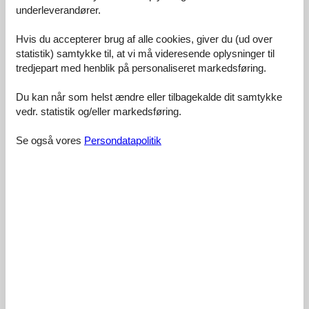
underleverandører.
2,6
Hvis du accepterer brug af alle cookies, giver du (ud over
statistik) samtykke til, at vi må videresende oplysninger til
tredjepart med henblik på personaliseret markedsføring.
Faciliteter:
2,0
Du kan når som helst ændre eller tilbagekalde dit samtykke
Rengøring:
2,4
vedr. statistik og/eller markedsføring.
Komfort:
4,0
Se også vores
Persondatapolitik
Venlighed:
3,8
Beliggenhed:
4,5
Generelt:
3,0
Værelse:
4,0
Service på stedet:
3,0
Værdi for pengene:
2,0
1 ekstern anmeldelse
3,8
marts 2017