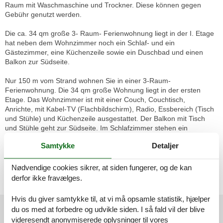
Raum mit Waschmaschine und Trockner. Diese können gegen
Gebühr genutzt werden.
Die ca. 34 qm große 3- Raum- Ferienwohnung liegt in der I. Etage
hat neben dem Wohnzimmer noch ein Schlaf- und ein
Gästezimmer, eine Küchenzeile sowie ein Duschbad und einen
Balkon zur Südseite.
Nur 150 m vom Strand wohnen Sie in einer 3-Raum-
Ferienwohnung. Die 34 qm große Wohnung liegt in der ersten
Etage. Das Wohnzimmer ist mit einer Couch, Couchtisch,
Anrichte, mit Kabel-TV (Flachbildschirm), Radio, Essbereich (Tisch
und Stühle) und Küchenzeile ausgestattet. Der Balkon mit Tisch
und Stühle geht zur Südseite. Im Schlafzimmer stehen ein
Doppelbett und eine kleine Anrichte. Im Gästezimmer stehen ein
Samtykke
Detaljer
Bett, Nachtschrank und ein kleiner Kleiderschrank. Im Flur ist eine
Garderobe mit Spiegel. Die Küchenzeile wurde ausgestattet mit
Mikrowelle, Kühlschrank, Kaffeemaschine, Zwei-Platten-
Nødvendige cookies sikrer, at siden fungerer, og de kan
Kochfeld, Toaster und Wasserkocher. Das Bad mit Dusche und WC
derfor ikke fravælges.
komplettiert die Wohnung.
Hvis du giver samtykke til, at vi må opsamle statistik, hjælper
Eksterne anmeldelser
du os med at forbedre og udvikle siden. I så fald vil der blive
videresendt anonymiserede oplysninger til vores
Vores gæsteanmeldelser
Eksterne anmeldelser