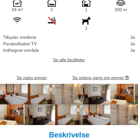
34 m²
2
1
200 m
1
Tilbyder miniferie
Ja
Parabol/kabel TV
Ja
Indhegnet område
Ja
Se alle faciliteter
Se nabo emner
Se solens gang om emnet
😎
Beskrivelse