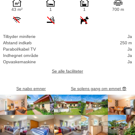
43 m²
1
1
700 m
Tilbyder miniferie
Ja
Afstand indkøb
250 m
Parabol/kabel TV
Ja
Indhegnet område
Ja
Opvaskemaskine
Ja
Se alle faciliteter
Se nabo emner
Se solens gang om emnet
😎