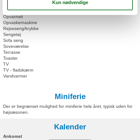
Køleskab
Mikroovn
Opvarmet
Opvaskemaskine
Rejseseng/krybbe
Sengetøj
Sofa seng
Soveværelse
Terrasse
Toaster
TV
TV - fladskærm
Vandvarmer
Miniferie
Der er begrænset mulighed for miniferie hele året, typisk uden for
højsæsonen.
Kalender
Ankomst