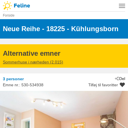
Forside
Neue Reihe
 - 18225
 - Kühlungsborn
Alternative emner
Sommerhuse i nærheden (2.015)
Del
3 personer
Emne nr.:
530-534938
Tilføj til favoritter