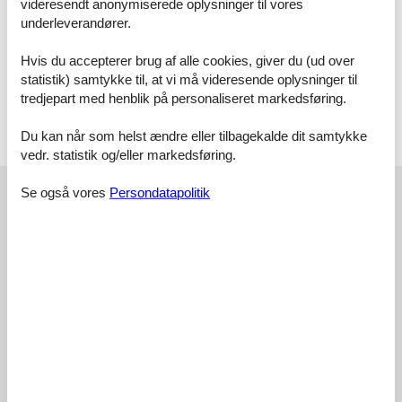
videresendt anonymiserede oplysninger til vores
Im Mietpreis sind alle Nebenkosten wie Strom, Wasser und
underleverandører.
Heizungskosten enthalten. Bettwäsche und Handtücher sind als
Erstausstattung vorhanden! Gästen dieser Ferienwohnung steht
Hvis du accepterer brug af alle cookies, giver du (ud over
ein kostenloser Pkw-Stellplatz zur Verfügung.
statistik) samtykke til, at vi må videresende oplysninger til
Ankommen und Wohlfühlen!!!
tredjepart med henblik på personaliseret markedsføring.
Vor Ort
Du kan når som helst ændre eller tilbagekalde dit samtykke
Kurtaxe
vedr. statistik og/eller markedsføring.
Eksterne anmeldelser
Se også vores
Persondatapolitik
Vores gæsteanmeldelser
Eksterne anmeldelser
4,0
Faciliteter:
4,0
Rengøring:
3,6
Venlighed:
5,0