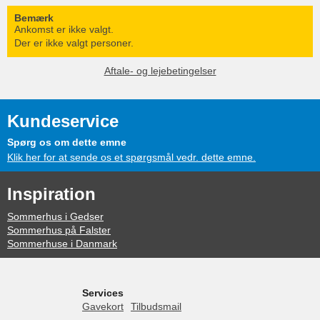
Bemærk
Ankomst er ikke valgt.
Der er ikke valgt personer.
Aftale- og lejebetingelser
Kundeservice
Spørg os om dette emne
Klik her for at sende os et spørgsmål vedr. dette emne.
Inspiration
Sommerhus i Gedser
Sommerhus på Falster
Sommerhuse i Danmark
Services
Gavekort
Tilbudsmail