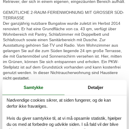
Retriever, der sich in einem eigenen, eingezäunten Bereich aufhält.
GEMÜTLICHE 2-RAUM-FERIENWOHNUNG MIT GROSSER SÜD-
TERRASSE
Der ganzjährig nutzbare Bungalow wurde zuletzt im Herbst 2014
renoviert. Er hat eine Grundfläche von ca. 43 qm, verfügt über
Wohnbereich mit Pantry, Schlafzimmer mit Doppelbett und
Schlafcouch sowie einen Sanitärbereich mit Dusche. Zur
Ausstattung gehören Sat-TV und Radio. Vom Wohnzimmer aus
gelangen Sie auf die zum Süden liegende 24 qm große Terrasse,
die mit Gartenmöbel und Sonnenschirm versehen ist. Hier, mitten
im Grünen, können Sie sich entspannen und erholen. Ein PKW-
Stellplatz ist auf dem Grundstück vorhanden und kann kostenfrei
genutzt werden. In dieser Nichtraucherwohnung sind Haustiere
nicht gestattet.
Samtykke
Detaljer
BESONDERHEITEN
Auf dem Grundstück lebt ein freundlicher Golden Retriever, der sich
Nødvendige cookies sikrer, at siden fungerer, og de kan
in einem eigenen eingezäunten Bereich aufhält. Daher bitten wir
um Verständnis, dass keine weiteren Haustiere in der Wohnung
derfor ikke fravælges.
oder auf dem Grundstück erlaubt sind. Bitte beachten Sie
außerdem, dass das Rauchen nur im Außenbereich gestattet ist,
Hvis du giver samtykke til, at vi må opsamle statistik, hjælper
da es sich um eine Nichtraucherwohnung handelt.
du os med at forbedre og udvikle siden. I så fald vil der blive