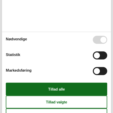
Til togstationen
300 m
Til turistinformationen
1,5 km
Børnefaciliteter
Familievenlig
Grundlæggende faciliteter
Størrelse
43 m²
År renoveret
2014
Nødvendige
Indkvartering Faciliteter
Ikke-ryger hus
Statistik
Omgivende faciliteter
Grunden er indhegnet
Parkeringsplads
Markedsføring
Servicefaciliteter
Bad/toilet
Dobbeltseng
Dyr ikke tilladt
Håndklæder
Ikke-rygere
Kabel/Sat
Kaffemaskine
Køkken (pantry/mini)