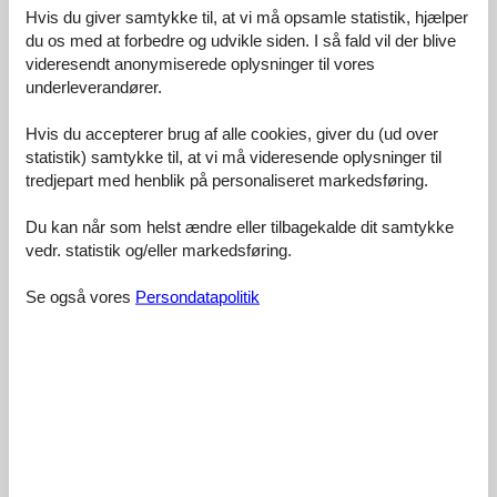
Eksterne anmeldelser
Hvis du giver samtykke til, at vi må opsamle statistik, hjælper
du os med at forbedre og udvikle siden. I så fald vil der blive
Vores gæsteanmeldelser
Eksterne anmeldelser
videresendt anonymiserede oplysninger til vores
underleverandører.
4,5
Hvis du accepterer brug af alle cookies, giver du (ud over
statistik) samtykke til, at vi må videresende oplysninger til
tredjepart med henblik på personaliseret markedsføring.
Faciliteter:
4,5
Du kan når som helst ændre eller tilbagekalde dit samtykke
Rengøring:
5,0
vedr. statistik og/eller markedsføring.
Komfort:
4,0
Venlighed:
5,0
Se også vores
Persondatapolitik
Beliggenhed:
5,0
Generelt:
4,5
Værelse:
4,5
Service på stedet:
4,0
Værdi for pengene:
4,0
2 eksterne anmeldelser