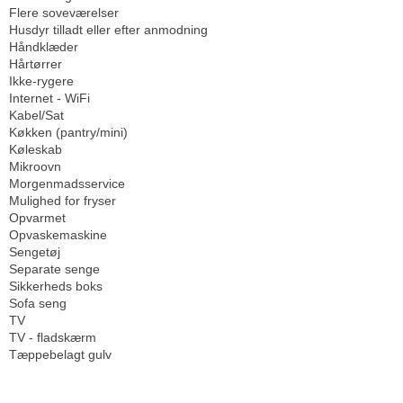
Flere soveværelser
Husdyr tilladt eller efter anmodning
Håndklæder
Hårtørrer
Ikke-rygere
Internet - WiFi
Kabel/Sat
Køkken (pantry/mini)
Køleskab
Mikroovn
Morgenmadsservice
Mulighed for fryser
Opvarmet
Opvaskemaskine
Sengetøj
Separate senge
Sikkerheds boks
Sofa seng
TV
TV - fladskærm
Tæppebelagt gulv