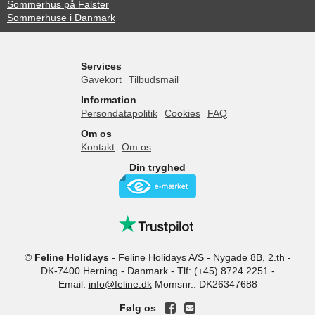
Sommerhus på Falster
Sommerhuse i Danmark
Services
Gavekort
Tilbudsmail
Information
Persondatapolitik
Cookies
FAQ
Om os
Kontakt
Om os
Din tryghed
©
Feline Holidays
-
Feline Holidays A/S
-
Nygade 8B, 2.th -
DK-7400
Herning
-
Danmark -
Tlf:
(+45) 8724 2251
-
Email:
info@feline.dk
Momsnr.: DK26347688
Følg os