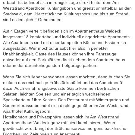
erbaut. Es befindet sich in ruhiger Lage direkt hinter dem Am
Weststrand Aparthotel Kühlungsborn und grenzt unmittelbar an den
Stadtwald, dem „Herzstück von Kühlungsborn und bis zum Strand
sind es lediglich 2 Gehminuten.
Auf 4 Etagen verteilt befinden sich im Apartmenthaus Waldeck
insgesamt 18 komfortabel und individuell eingerichtete Apartments.
Alle Apartments sind mit einer kompletten Küche und Essbereich
ausgestattet. Wer möchte, urlaubt hier also in perfekter
Unabhängigkeit. Gäste des Hauses können ihre Fahrzeuge
entweder auf den Parkplätzen direkt neben dem Apartmenthaus
oder in der darunterliegenden Tiefgarage parken.
Wenn Sie sich lieber verwöhnen lassen möchten, dann buchen Sie
einfach das reichhaltige Frühstücksbüffet und das Abendmenü
dazu. Auch ernährungsbewusste Gäste kommen bei frischen
Salaten, leichten Speisen und einer täglich wechselnden
Speisekarte auf ihre Kosten. Das Restaurant mit Wintergarten und
Sommerterasse befindet sich direkt gegenüber im Am Weststrand
Aparthotel Kühlungsborn.
Hotelkomfort und Privatsphäre lassen sich im Am Weststrand
Apartmenthaus Waldeck ganz raffiniert kombinieren: Wenn
gewünscht wird, bringt der Brötchenservice morgens backfrische
Brötchen und Zeitungen zum Apartment!