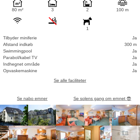
80 m²
3
2
100 m
1
Tilbyder miniferie
Ja
Afstand indkøb
300 m
Swimmingpool
Ja
Parabol/kabel TV
Ja
Indhegnet område
Ja
Opvaskemaskine
Ja
Se alle faciliteter
Se nabo emner
Se solens gang om emnet
😎