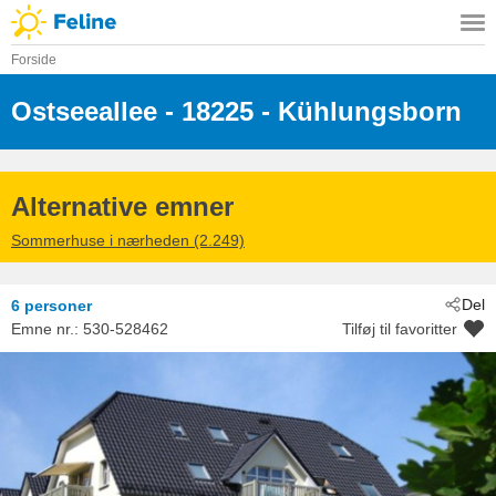
Forside
Ostseeallee
 - 18225
 - Kühlungsborn
Alternative emner
Sommerhuse i nærheden (2.249)
Del
6 personer
Emne nr.:
530-528462
Tilføj til favoritter