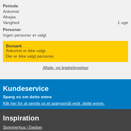
Periode
Ankomst
Afrejse
Varighed
1 uge
Personer
Ingen personer er valgt
Bemærk
Ankomst er ikke valgt.
Der er ikke valgt personer.
Aftale- og lejebetingelser
Kundeservice
Spørg os om dette emne
Klik her for at sende os et spørgsmål vedr. dette emne.
Inspiration
Sommerhus i Gedser