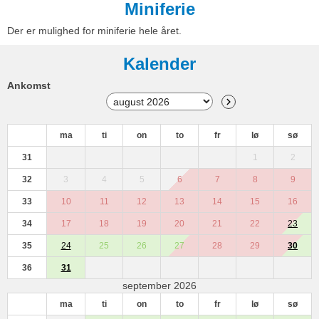
Miniferie
Der er mulighed for miniferie hele året.
Kalender
Ankomst
ma
ti
on
to
fr
lø
sø
31
1
2
32
3
4
5
6
7
8
9
33
10
11
12
13
14
15
16
34
17
18
19
20
21
22
23
35
24
25
26
27
28
29
30
36
31
september 2026
ma
ti
on
to
fr
lø
sø