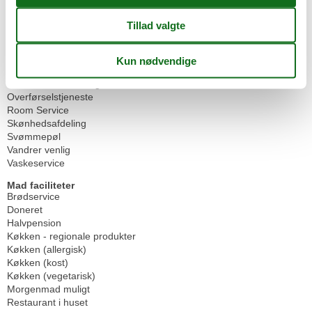
Betalingskort
Cykelrum aflåselig
Cykelvenlig
Elevator/elevator
Fitnesscenter
Ikke-ryger hus
Internet i det offentlige område
Overførselstjeneste
Room Service
Skønhedsafdeling
Svømmepøl
Vandrer venlig
Vaskeservice
Mad faciliteter
Brødservice
Doneret
Halvpension
Køkken - regionale produkter
Køkken (allergisk)
Køkken (kost)
Køkken (vegetarisk)
Morgenmad muligt
Restaurant i huset