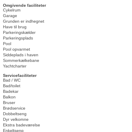
Omgivende faciliteter
Cykelrum
Garage
Grunden er indhegnet
Have til brug
Parkeringskælder
Parkeringsplads
Pool
Pool opvarmet
Siddeplads i haven
Sommerkælkebane
Yachtcharter
Servicefaciliteter
Bad / WC
Bad/toilet
Badekar
Balkon
Bruser
Brødservice
Dobbeltseng
Dyr velkomne
Ekstra badeværelse
Enkeltseng