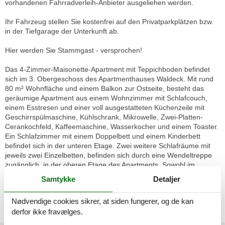
vorhandenen Fahrradverleih-Anbieter ausgeliehen werden.
Ihr Fahrzeug stellen Sie kostenfrei auf den Privatparkplätzen bzw.
in der Tiefgarage der Unterkunft ab.
Hier werden Sie Stammgast - versprochen!
Das 4-Zimmer-Maisonette-Apartment mit Teppichboden befindet
sich im 3. Obergeschoss des Apartmenthauses Waldeck. Mit rund
80 m² Wohnfläche und einem Balkon zur Ostseite, besteht das
geräumige Apartment aus einem Wohnzimmer mit Schlafcouch,
einem Esstresen und einer voll ausgestatteten Küchenzeile mit
Geschirrspülmaschine, Kühlschrank, Mikrowelle, Zwei-Platten-
Cerankochfeld, Kaffeemaschine, Wasserkocher und einem Toaster.
Ein Schlafzimmer mit einem Doppelbett und einem Kinderbett
befindet sich in der unteren Etage. Zwei weitere Schlafräume mit
jeweils zwei Einzelbetten, befinden sich durch eine Wendeltreppe
zugänglich, in der oberen Etage des Apartments. Sowohl im
Wohnzimmer als auch in einem der beiden oberen Schlafzimmer,
Samtykke
Detaljer
befindet sich ein Flachbildschirm. Das Apartment verfügt über zwei
Bäder. Das untere Bad ist mit WC und Badewanne, das obere Bad
Nødvendige cookies sikrer, at siden fungerer, og de kan
mit WC und Dusche ausgestattet. Für bis zu sechs Personen ist
derfor ikke fravælges.
dieses Apartment geeignet.