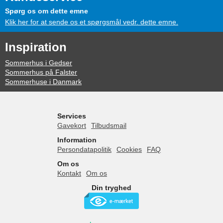
Spørg os om dette emne
Klik her for at sende os et spørgsmål vedr. dette emne.
Inspiration
Sommerhus i Gedser
Sommerhus på Falster
Sommerhuse i Danmark
Services
Gavekort
Tilbudsmail
Information
Persondatapolitik
Cookies
FAQ
Om os
Kontakt
Om os
Din tryghed