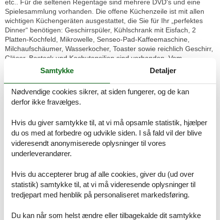
etc.. Für die seltenen Regentage sind mehrere DVD's und eine
Spielesammlung vorhanden. Die offene Küchenzeile ist mit allen
wichtigen Küchengeräten ausgestattet, die Sie für Ihr „perfektes
Dinner“ benötigen: Geschirrspüler, Kühlschrank mit Eisfach, 2
Platten-Kochfeld, Mikrowelle, Senseo-Pad-Kaffeemaschine,
Milchaufschäumer, Wasserkocher, Toaster sowie reichlich Geschirr,
Gläser, Besteck und Kochutensilien sind vorhanden. Vom
Wohnbereich betreten Sie den möblierten West-Balkon mit
Samtykke
Detaljer
herrlichem seitlichen Ausblick über die Strandpromenade auf die
Ostsee. Von hier können Sie den Abend zu einem Gläschen Wein
Nødvendige cookies sikrer, at siden fungerer, og de kan
ausklingen lassen. Im zum bepflanzten Atrium des Hauses
derfor ikke fravælges.
ausgerichteten Schlafzimmer befinden sich ein Doppelbett (1,60
m), ein Kleiderschrank sowie ein 32-Zoll-Fernseher. Zusätzlich ist
Hvis du giver samtykke til, at vi må opsamle statistik, hjælper
es auch sehr bequem möglich, auf der modernen und stabilen
du os med at forbedre og udvikle siden. I så fald vil der blive
Leder-Schlafcouch (mit durchgängiger Bultex-Matratze) zu
übernachten. Das moderne Bad ist funktionell eingerichtet mit
videresendt anonymiserede oplysninger til vores
flacher Duschwanne, einem in massivem Eichenholz eingelassenen
underleverandører.
Waschtisch, WC, großflächigem Spiegel sowie einem Fön.
Hvis du accepterer brug af alle cookies, giver du (ud over
BESONDERHEITEN
statistik) samtykke til, at vi må videresende oplysninger til
tredjepart med henblik på personaliseret markedsføring.
Wir bitten um Ihr Verständnis, dass das Rauchen nur im
Außenbereich gestattet ist, da es sich um eine
Du kan når som helst ændre eller tilbagekalde dit samtykke
Nichtraucherwohnung handelt. Haustiere sind ebenfalls nicht