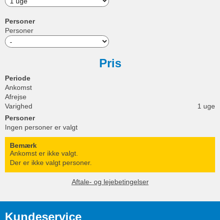
Personer
Personer
Pris
Periode
Ankomst
Afrejse
Varighed
1 uge
Personer
Ingen personer er valgt
Bemærk
Ankomst er ikke valgt.
Der er ikke valgt personer.
Aftale- og lejebetingelser
Kundeservice