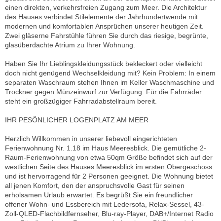
einen direkten, verkehrsfreien Zugang zum Meer. Die Architektur
des Hauses verbindet Stilelemente der Jahrhundertwende mit
modernen und komfortablen Ansprüchen unserer heutigen Zeit.
Zwei gläserne Fahrstühle führen Sie durch das riesige, begrünte,
glasüberdachte Atrium zu Ihrer Wohnung.
Haben Sie Ihr Lieblingskleidungsstück bekleckert oder vielleicht
doch nicht genügend Wechselkleidung mit? Kein Problem: In einem
separaten Waschraum stehen Ihnen im Keller Waschmaschine und
Trockner gegen Münzeinwurf zur Verfügung. Für die Fahrräder
steht ein großzügiger Fahrradabstellraum bereit.
IHR PESÖNLICHER LOGENPLATZ AM MEER
Herzlich Willkommen in unserer liebevoll eingerichteten
Ferienwohnung Nr. 1.18 im Haus Meeresblick. Die gemütliche 2-
Raum-Ferienwohnung von etwa 50qm Größe befindet sich auf der
westlichen Seite des Hauses Meeresblick im ersten Obergeschoss
und ist hervorragend für 2 Personen geeignet. Die Wohnung bietet
all jenen Komfort, den der anspruchsvolle Gast für seinen
erholsamen Urlaub erwartet. Es begrüßt Sie ein freundlicher
offener Wohn- und Essbereich mit Ledersofa, Relax-Sessel, 43-
Zoll-QLED-Flachbildfernseher, Blu-ray-Player, DAB+/Internet Radio