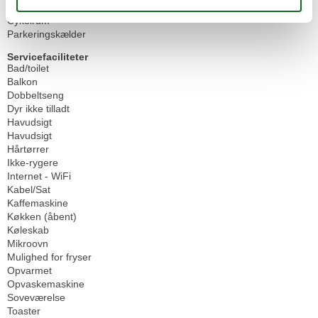
Omgivende faciliteter
Cykelrum
Parkeringskælder
Servicefaciliteter
Bad/toilet
Balkon
Dobbeltseng
Dyr ikke tilladt
Havudsigt
Havudsigt
Hårtørrer
Ikke-rygere
Internet - WiFi
Kabel/Sat
Kaffemaskine
Køkken (åbent)
Køleskab
Mikroovn
Mulighed for fryser
Opvarmet
Opvaskemaskine
Soveværelse
Toaster