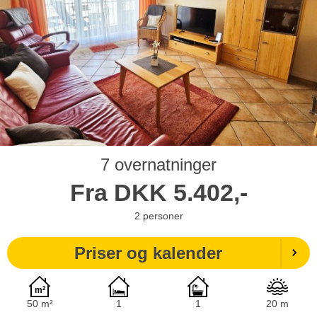
7 overnatninger
Fra
DKK
5.402,-
2
personer
Priser og kalender
50 m²
1
1
20 m