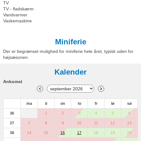
TV
TV - fladskærm
Vandvarmer
Vaskemaskine
Miniferie
Der er begrænset mulighed for miniferie hele året, typisk uden for
højsæsonen.
Kalender
Ankomst
ma
ti
on
to
fr
lø
sø
36
1
2
3
4
5
6
37
7
8
9
10
11
12
13
38
14
15
16
17
18
19
20