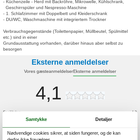
- Küchenzeile - Herd mit Backröhre, Mikrowelle, Kühlschrank,
Geschirrspüler und Nespresso-Maschine
- 1. Schlafzimmer mit Doppelbett und Kleiderschrank
- DU/WC, Waschmaschine mit integriertem Trockner
Verbrauchsgegenstände (Toilettenpapier, Müllbeutel, Spülmittel
etc.) sind in einer
Grundausstattung vorhanden, darüber hinaus aber selbst zu
besorgen
Eksterne anmeldelser
Vores gæsteanmeldelser
Eksterne anmeldelser
4,1
Faciliteter:
4,2
Samtykke
Detaljer
Morgenmad:
5,0
Catering:
5,0
Nødvendige cookies sikrer, at siden fungerer, og de kan
Rengøring:
4,0
derfor ikke fravælges.