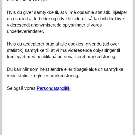
Komfort:
4,5
Hvis du giver samtykke til, at vi må opsamle statistik, hjælper
Venlighed:
4,6
du os med at forbedre og udvikle siden. I så fald vil der blive
Beliggenhed:
4,4
videresendt anonymiserede oplysninger til vores
underleverandører.
Generelt:
4,4
Værelse:
4,5
Hvis du accepterer brug af alle cookies, giver du (ud over
Service på stedet:
4,0
statistik) samtykke til, at vi må videresende oplysninger til
tredjepart med henblik på personaliseret markedsføring.
Værdi for pengene:
4,0
8 eksterne anmeldelser
Du kan når som helst ændre eller tilbagekalde dit samtykke
vedr. statistik og/eller markedsføring.
5,0
oktober 2023
Se også vores
Persondatapolitik
Faciliteter:
5
Rengøring:
5
Komfort:
5
Venlighed:
5
Beliggenhed:
5
Generelt:
5
Værelse:
5
Service på stedet:
5
Værdi for pengene:
5
Forbedringer:
Fernseher im Schlafzimmer
4,7
september 2021