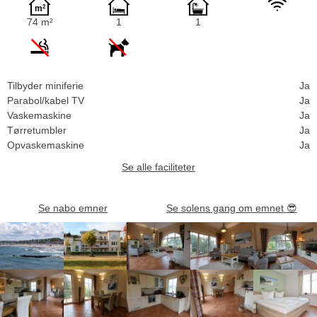
74 m²
1
1
Tilbyder miniferie
Ja
Parabol/kabel TV
Ja
Vaskemaskine
Ja
Tørretumbler
Ja
Opvaskemaskine
Ja
Se alle faciliteter
Se nabo emner
Se solens gang om emnet
😎