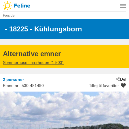
Forside
 - 18225
 - Kühlungsborn
Alternative emner
Sommerhuse i nærheden (1.503)
Del
2 personer
Emne nr.:
530-481490
Tilføj til favoritter