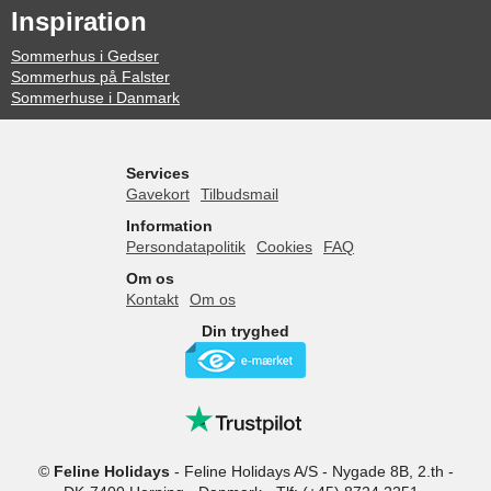
Inspiration
Sommerhus i Gedser
Sommerhus på Falster
Sommerhuse i Danmark
Services
Gavekort
Tilbudsmail
Information
Persondatapolitik
Cookies
FAQ
Om os
Kontakt
Om os
Din tryghed
©
Feline Holidays
-
Feline Holidays A/S
-
Nygade 8B, 2.th -