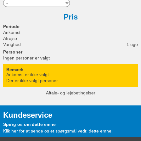
Pris
Periode
Ankomst
Afrejse
Varighed
1 uge
Personer
Ingen personer er valgt
Bemærk
Ankomst er ikke valgt.
Der er ikke valgt personer.
Aftale- og lejebetingelser
Kundeservice
Spørg os om dette emne
Klik her for at sende os et spørgsmål vedr. dette emne.