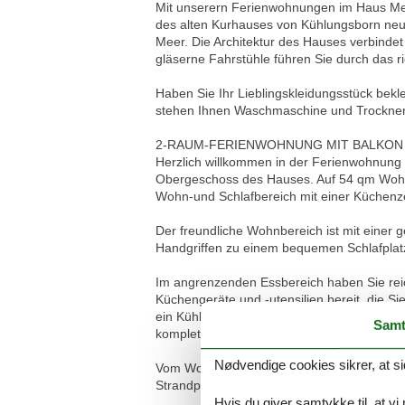
Mit unserern Ferienwohnungen im Haus Mee
des alten Kurhauses von Kühlungsborn neu 
Meer. Die Architektur des Hauses verbinde
gläserne Fahrstühle führen Sie durch das r
Haben Sie Ihr Lieblingskleidungsstück bek
stehen Ihnen Waschmaschine und Trockner g
2-RAUM-FERIENWOHNUNG MIT BALKON 
Herzlich willkommen in der Ferienwohnung 
Obergeschoss des Hauses. Auf 54 qm Wohnf
Wohn-und Schlafbereich mit einer Küchenze
Der freundliche Wohnbereich ist mit einer 
Handgriffen zu einem bequemen Schlafplat
Im angrenzenden Essbereich haben Sie reich
Küchengeräte und -utensilien bereit, die Si
ein Kühlschrank mit Gefrierfach befinden 
Samt
komplettieren die Küchenausstattung.
Nødvendige cookies sikrer, at si
Vom Wohnbereich betreten Sie den möbliert
Strandpromenade bietet. Hier können Sie 
Hvis du giver samtykke til, at vi