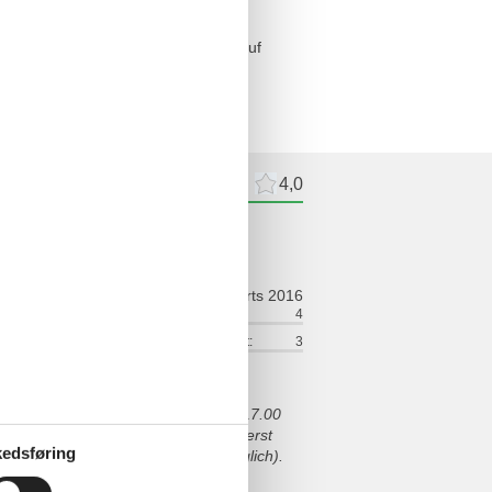
 Pkw mit Frontspoilern können nur auf
meldelser
Eksterne anmeldelser
4,0
ldelse
marts 2016
ort:
4
Venlighed:
4
lse:
4
Service på stedet:
3
eine Anreise nur von 15.00 Uhr bis 17.00
n Tag Urlaub nehmen, da wir sonst erst
edsføring
ren (dies ist nur mit Aufpreis möglich).
eschreibung erwähnt würde. Das