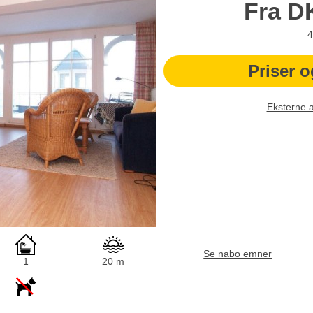
Fra
D
4
Priser o
Eksterne 
Se nabo emner
1
20 m