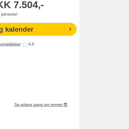
KK
7.504,-
personer
g kalender
anmeldelser
4,0
Se solens gang om emnet
😎