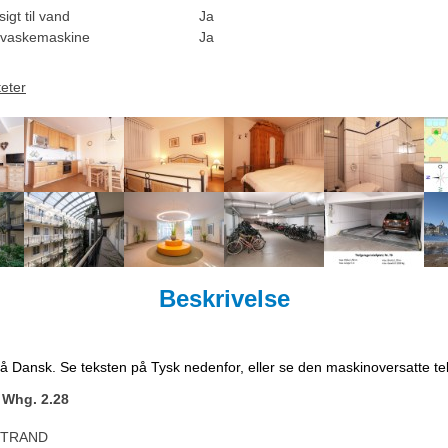
igt til vand
Ja
vaskemaskine
Ja
teter
Beskrivelse
på Dansk. Se teksten på Tysk nedenfor, eller se den maskinoversatte t
 Whg. 2.28
STRAND