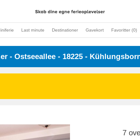
iniferie
Last minute
Destinationer
Gavekort
Favoritter (
0
)
ner
 - 
Ostseeallee
 - 18225
 - Kühlungsbor
7 ove