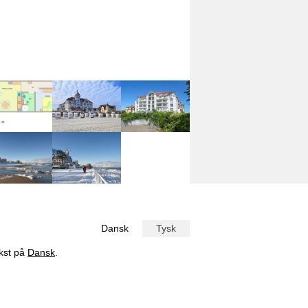
Dansk
Tysk
ekst på
Dansk
.