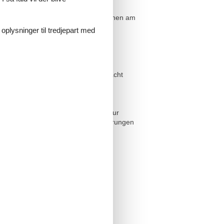
er rustikale Kleiderschrank mit
d im Schlafzimmer Plissees und Gardinen am
 oplysninger til tredjepart med
dieser Wohnung.
ustiere können leider nicht mitgebracht
der. Alle Wohnungen sind in diesem
n Wäschepaket in Erstausstattung zur
 AGB keine Haftung bei etwaigen Störungen
lparkanlage (Standardanlage bei