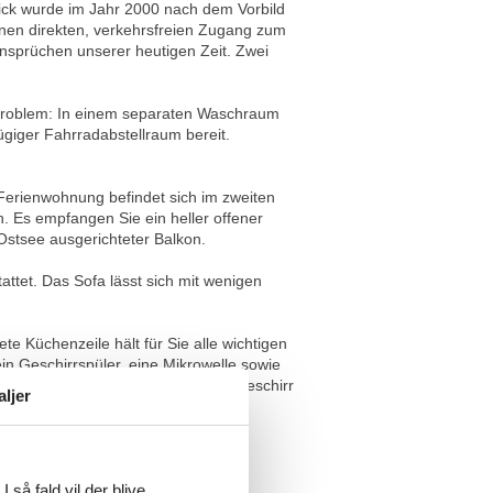
ck wurde im Jahr 2000 nach dem Vorbild
inen direkten, verkehrsfreien Zugang zum
nsprüchen unserer heutigen Zeit. Zwei
n Problem: In einem separaten Waschraum
giger Fahrradabstellraum bereit.
Ferienwohnung befindet sich im zweiten
 Es empfangen Sie ein heller offener
Ostsee ausgerichteter Balkon.
ttet. Das Sofa lässt sich mit wenigen
e Küchenzeile hält für Sie alle wichtigen
ein Geschirrspüler, eine Mikrowelle sowie
ster sowie genügend Koch- und Essgeschirr
aljer
ick auf die Ostsee und die
r ausklingen lassen.
 så fald vil der blive