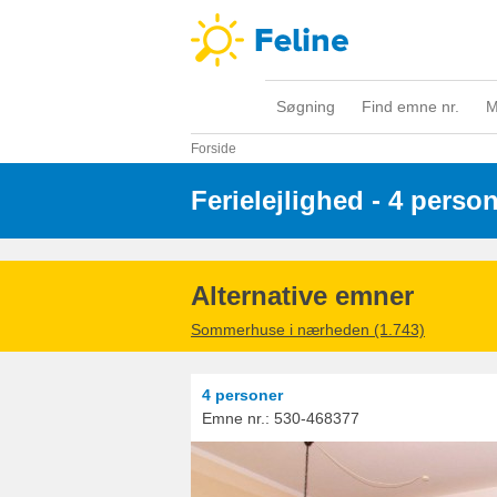
Søgning
Find emne nr.
M
Forside
Ferielejlighed - 4 perso
Alternative emner
Sommerhuse i nærheden (1.743)
4 personer
Emne nr.:
530-468377