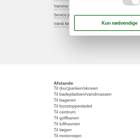
Værelse:
Service på stedet:
Værdi for pengene:
Afstande
Til (kur)parken/skoven
Til badepladsen/vandmassen
Til bageren
Til busstoppestedet
Til centrum
Til golfbanen
Til lufthavnen
Til lægen
Til motorvejen