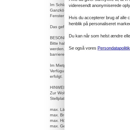
Im Schlafzimmer, das in Richtung Atrium aus
videresendt anonymiserede oplys
Ganzkörperspiegel bietet ausreichend Plat
Fenster angebracht.
Hvis du accepterer brug af alle c
henblik på personaliseret marke
Das geflieste Bad mit einer Duschkabine, 
Du kan når som helst ændre eller
BESONDERHEITEN
Bitte haben Sie Verständnis, dass in diese
Se også vores
Persondatapolitik
werden. Die Ferienanlage verfügt über Mün
barrierefrei konzipierten Objekt über Fahrst
Im Mietpreis sind Nebenkosten wie Strom, 
Verfügung. Als Zusatzleistung steht Ihnen
erfolgt.
HINWEISE ZUM PARKEN:
Zur Wohnung gehört ein Tiefgaragenstellpl
Stellplatzbreite 2,30 m; obere Plattform). B
max. Länge 5 m
max. Breite (ohne Außenspiegel) 1,90 m
max. Höhe 1,50 m
max. Gewicht 2000 kg