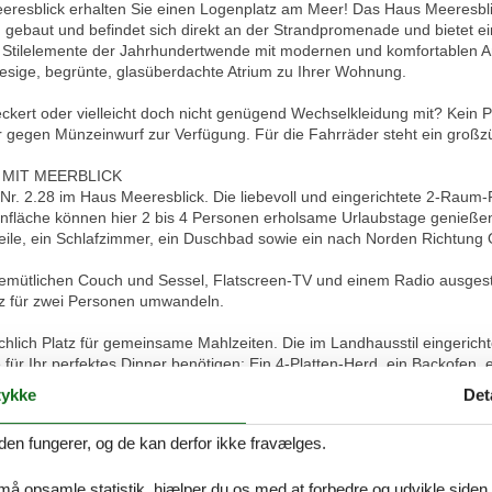
resblick erhalten Sie einen Logenplatz am Meer! Das Haus Meeresbli
gebaut und befindet sich direkt an der Strandpromenade und bietet e
t Stilelemente der Jahrhundertwende mit modernen und komfortablen A
iesige, begrünte, glasüberdachte Atrium zu Ihrer Wohnung.
leckert oder vielleicht doch nicht genügend Wechselkleidung mit? Kei
egen Münzeinwurf zur Verfügung. Für die Fahrräder steht ein großzü
MIT MEERBLICK
Nr. 2.28 im Haus Meeresblick. Die liebevoll und eingerichtete 2-Raum-
läche können hier 2 bis 4 Personen erholsame Urlaubstage genießen.
ile, ein Schlafzimmer, ein Duschbad sowie ein nach Norden Richtung 
gemütlichen Couch und Sessel, Flatscreen-TV und einem Radio ausgesta
z für zwei Personen umwandeln.
lich Platz für gemeinsame Mahlzeiten. Die im Landhausstil eingerichtet
e für Ihr perfektes Dinner benötigen: Ein 4-Platten-Herd, ein Backofen, 
sich in der Küche. Eine Kaffeemaschine, ein Wasserkocher und ein Toa
ykke
Det
den fungerer, og de kan derfor ikke fravælges.
en Balkon, der nach Norden ausgerichtet ist und einen umwerfenden Bl
Sonne tanken, relaxen und den Abend nach einem schönen Tag am Mee
 må opsamle statistik, hjælper du os med at forbedre og udvikle siden. I