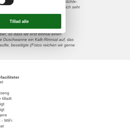
tgen quot;. Dadurch hört man jede Stühle-
 Uhr. Ansonsten haben wir uns wirklich sehr
en Ausblick genossen!!!!
ber, so dass wir erst einmal einen
e Duschwanne ein Kalk-Rinnsal auf, das
ufte, beseitigte (Fotos reichen wir gerne
faciliteter
et
tseng
 tilladt
igt
igt
gere
 - WiFi
at