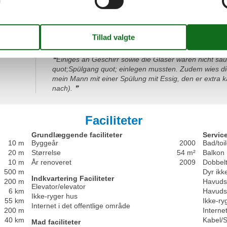
Appartement 2.28 liegt direkt über dem quot;Café Rön
4,0
Tische-Rückerei - und das von 07.30 Uhr bis ca. 18.00
wohl in dem Appartement gefühlt und den wunderschön
3,0
Begrundelse for valg:
3,5
direkte Lage am Strand und freier Blick aufs Meer.
Forbedringer:
Einiges an Geschirr sowie die Gläser waren nicht sau
quot;Spülgang quot; einlegen mussten. Zudem wies di
mein Mann mit einer Spülung mit Essig, den er extra ka
nach).
Faciliteter
Grundlæggende faciliteter
Service
10 m
Byggeår
2000
Bad/toil
20 m
Størrelse
54 m²
Balkon
10 m
År renoveret
2009
Dobbel
500 m
Dyr ikke
Indkvartering Faciliteter
200 m
Havuds
Elevator/elevator
6 km
Havuds
Ikke-ryger hus
55 km
Ikke-ry
Internet i det offentlige område
200 m
Internet
40 km
Kabel/S
Mad faciliteter