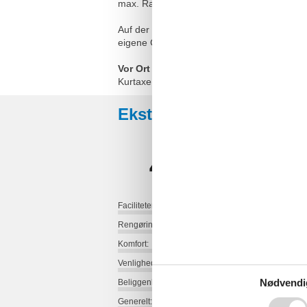
max. Radlast 500 kg
Auf der oberen Plattform dürfen Pkw über 
eigene Gefahr des Fahrers abgestellt werd
Vor Ort
Kurtaxe
Eksterne anmeldelser
4,0
Faciliteter:
Rengøring:
Komfort:
Venlighed:
Nødvendi
Beliggenhed:
Generelt: