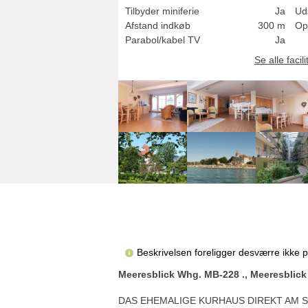
Tilbyder miniferie
Ja
Uds
Afstand indkøb
300 m
Op
Parabol/kabel TV
Ja
Se alle facili
Beskrivelsen foreligger desværre ikke 
Meeresblick Whg. MB-228 ., Meeresblick
DAS EHEMALIGE KURHAUS DIREKT AM 