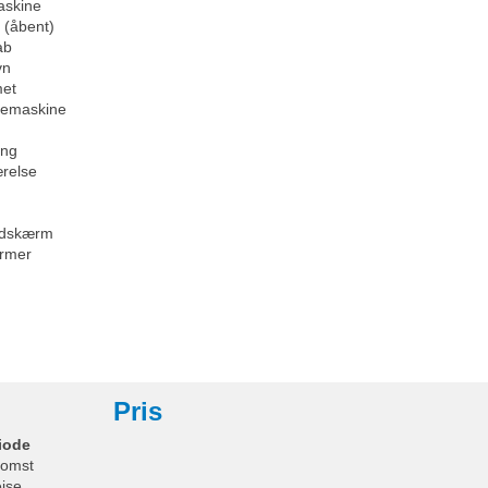
askine
 (åbent)
ab
vn
et
emaskine
eng
relse
ladskærm
rmer
Pris
iode
omst
ejse