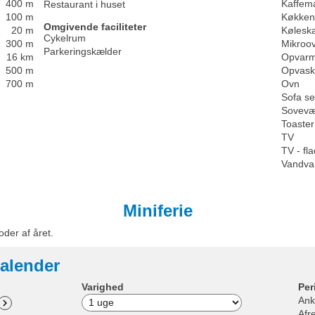
400 m
Kaffem
Restaurant i huset
100 m
Køkken
Omgivende faciliteter
20 m
Kølesk
Cykelrum
300 m
Mikroo
Parkeringskælder
16 km
Opvarm
500 m
Opvask
700 m
Ovn
Sofa s
Sovevæ
Toaster
TV
TV - f
Vandva
Miniferie
oder af året.
alender
Varighed
Per
Ank
Afr