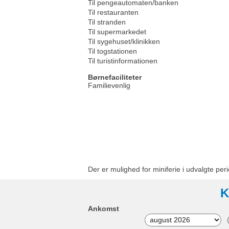
Til pengeautomaten/banken
Til restauranten
Til stranden
Til supermarkedet
Til sygehuset/klinikken
Til togstationen
Til turistinformationen
Børnefaciliteter
Familievenlig
Der er mulighed for miniferie i udvalgte peri
K
Ankomst