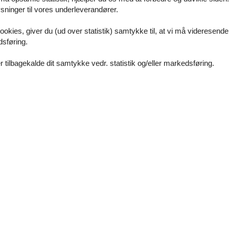
gerichtet ist, lädt Sie ein komfortables Doppelbett zur Nachtruhe ein. D
ninger til vores underleverandører.
z für Ihre Urlaubsgarderobe. Als Sichtschutz bzw. zum Verdunkeln sin
ookies, giver du (ud over statistik) samtykke til, at vi må videresende
dsføring.
Waschbecken und WC eingerichtet vervollständigt die das Gesamtbild 
 tilbagekalde dit samtykke vedr. statistik og/eller markedsføring.
m Nichtraucherhaus das Rauchen nur auf den Balkonen gestattet ist. Ha
zwaschmaschinen und -trockner sowie Abstellmöglichkeiten für Fahrrä
ühle erreichbar.
Wasser und Heizungskosten enthalten.[nbsp] Pro Person steht Ihnen ei
 eine Internetnutzung über WLAN kostenfrei zur Verfügung, wobei gem.
atz mit der Stellplatznummer 76. Dabei handelt es sich um eine Doppe
itte beachten Sie, dass Ihr Pkw folgende Angaben nicht überschreitet.: