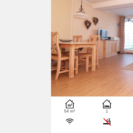
54 m²
1