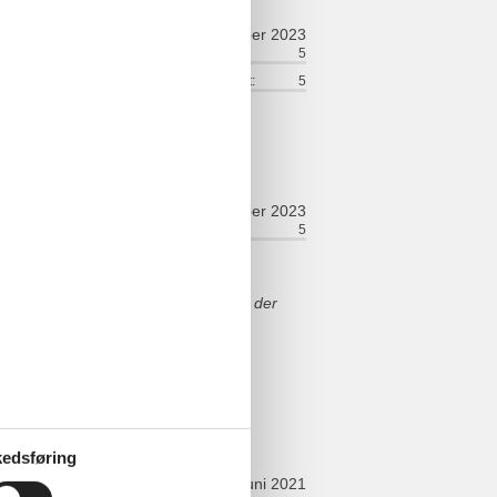
november 2023
ort:
5
Venlighed:
5
lse:
5
Service på stedet:
5
ommen.
oktober 2023
ort:
5
Beliggenhed:
5
i for pengene:
5
total wohl gefühlt. Der Parkplatz in der
t;gestapelt quot;. Trotzdem - sehr
edsføring
juni 2021