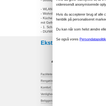
- Boutiquen und Bäckerei mit Café im Haus
videresendt anonymiserede oplys
- WLAN- Bereitstellung kostenfrei (ohne G
- Wohnbereich mit integrierter Küche und E
Hvis du accepterer brug af alle c
- Küchenzeile - Herd mit Backröhre, Mikrow
henblik på personaliseret marke
mit Gefriermöglichkeit und Geschirrspüler
- 1. Schlafzimmer mit Doppelbett und Kleid
Du kan når som helst ændre eller
- DU/WC, Fön
Se også vores
Persondatapolitik
Eksterne anmeldelser
4,3
Faciliteter:
Rengøring:
Komfort:
Venlighed:
Beliggenhed: