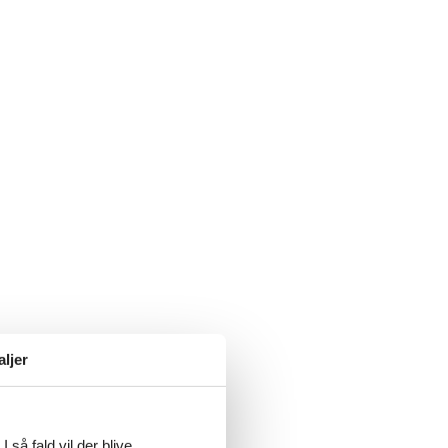
aljer
 så fald vil der blive