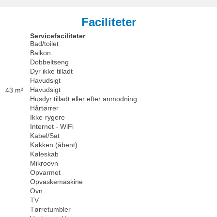
Faciliteter
Servicefaciliteter
Bad/toilet
Balkon
Dobbeltseng
Dyr ikke tilladt
Havudsigt
Havudsigt
43 m²
Husdyr tilladt eller efter anmodning
Hårtørrer
Ikke-rygere
Internet - WiFi
Kabel/Sat
Køkken (åbent)
Køleskab
Mikroovn
Opvarmet
Opvaskemaskine
Ovn
TV
Tørretumbler