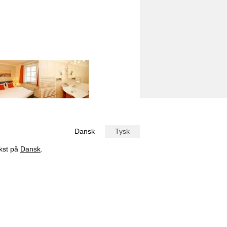
Dansk
Tysk
ekst på
Dansk
.