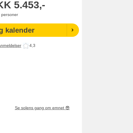
KK
5.453,-
personer
g kalender
anmeldelser
4,3
Se solens gang om emnet
😎