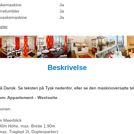
skemaskine
Ja
rretumbler
Ja
vaskemaskine
Ja
teter
Beskrivelse
på Dansk. Se teksten på Tysk nedenfor, eller se den maskinoversatte t
aum- Appartement - Westseite
rsonen
em Meerblick
1,80m Höhe, max. Breite 1,90m
x. Traglast 2t, Duplexparker)