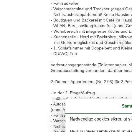
- Fahrradkeller
- Waschmaschine und Trockner (gegen Ge
- Nichtraucherappartement! Keine Haustier
- Boutiquen und Bäckerei mit Café im Haus
- WLAN- Bereitstellung kostenfrei (ohne G
- Wohnbereich mit integrierter Küche und E
- Küchenzeile - Herd mit Backröhre, Mikrow
mit Gefriermöglichkeit und Geschirrspüler
- 1. Schlafzimmer mit Doppelbett und Kleid
- DU/WC, Fön
Verbrauchsgegenstände (Toilettenpapier, Müll
Grundausstattung vorhanden, darüber hinau
2-Zimmer-Appartement (Nr. 2.03) für 2 Pe
- in der 2. Etage/Aufzug
- möblierter Balkon (Westlage) mit seitlich
- Autostellplatz Nr. 31 - Tiefgarage (max. 
Samt
(ohne Außenspiegel), max. Länge 5,00m, ma
- Fahrradkeller
Nødvendige cookies sikrer, at si
- Waschmaschine und Trockner (gegen Ge
- Nichtraucherappartement! Keine Haustier
Hvis du giver samtykke til, at vi