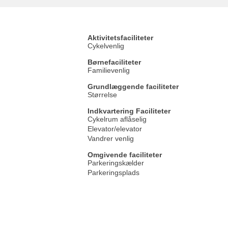
Aktivitetsfaciliteter
Cykelvenlig
Børnefaciliteter
Familievenlig
Grundlæggende faciliteter
Størrelse
Indkvartering Faciliteter
Cykelrum aflåselig
Elevator/elevator
Vandrer venlig
Omgivende faciliteter
Parkeringskælder
Parkeringsplads