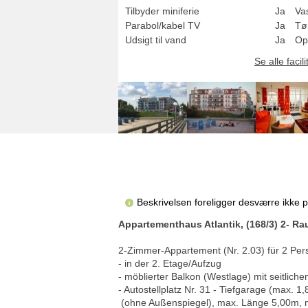
Tilbyder miniferie
Ja
Va
Parabol/kabel TV
Ja
Tø
Udsigt til vand
Ja
Op
Se alle facili
Beskrivelsen foreligger desværre ikke 
Appartementhaus Atlantik, (168/3) 2- R
2-Zimmer-Appartement (Nr. 2.03) für 2 Pe
- in der 2. Etage/Aufzug
- möblierter Balkon (Westlage) mit seitlich
- Autostellplatz Nr. 31 - Tiefgarage (max. 
(ohne Außenspiegel), max. Länge 5,00m, ma