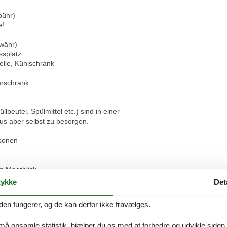
bühr)
e!
!
ewähr)
ssplatz
elle, Kühlschrank
erschrank
beutel, Spülmittel etc.) sind in einer
s aber selbst zu besorgen.
rsonen
em Meerblick
1,80m Höhe, max. Breite 1,90m
ykke
Det
x. Traglast 2t, Duplexparker)
den fungerer, og de kan derfor ikke fravælges.
bühr)
e!
 må opsamle statistik, hjælper du os med at forbedre og udvikle siden. I