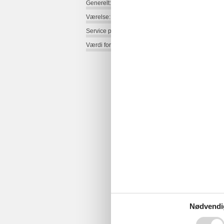
Generelt:
Værelse:
Service på stedet:
Værdi for pengene:
Nødvendi