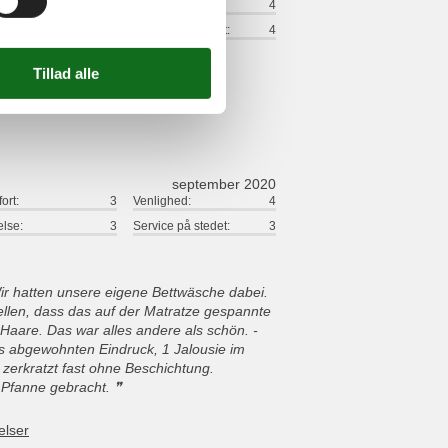
ort:
3
Venlighed:
4
lse:
4
Service på stedet:
4
september 2020
ort:
3
Venlighed:
4
lse:
3
Service på stedet:
3
r hatten unsere eigene Bettwäsche dabei.
ellen, dass das auf der Matratze gespannte
aare. Das war alles andere als schön. -
 abgewohnten Eindruck, 1 Jalousie im
 zerkratzt fast ohne Beschichtung.
 Pfanne gebracht.
elser