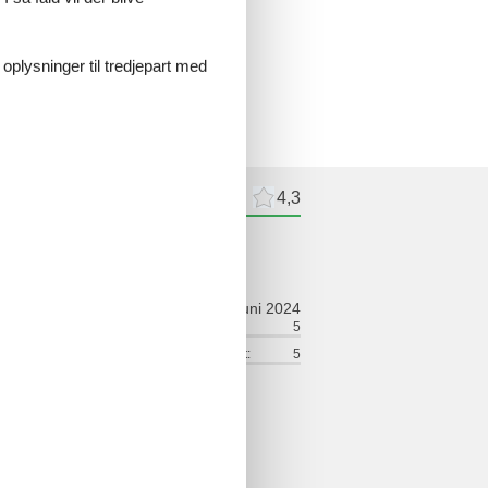
 oplysninger til tredjepart med
meldelser
Eksterne anmeldelser
4,3
ldelser
juni 2024
ort:
5
Venlighed:
5
lse:
5
Service på stedet:
5