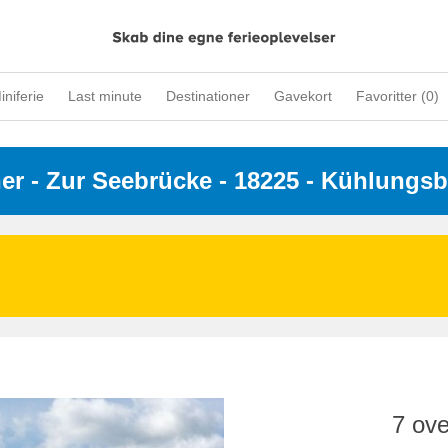
iniferie
Last minute
Destinationer
Gavekort
Favoritter (
0
)
ner
 - 
Zur Seebrücke
 - 18225
 - Kühlungs
7 ove