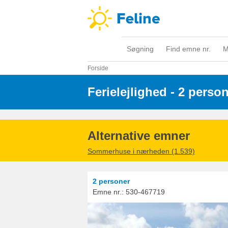
Søgning
Find emne nr.
M
Forside
Ferielejlighed - 2 perso
Alternative emner
Sommerhuse i nærheden (1.539)
2 personer
Emne nr.:
530-467719