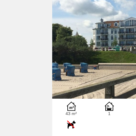
43 m²
1