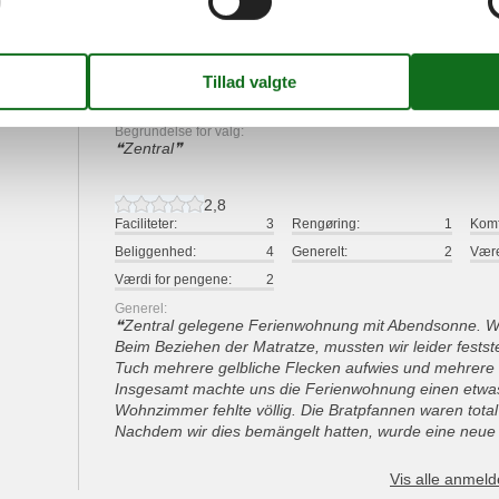
Faciliteter:
4
Rengøring:
4
Komf
Beliggenhed:
5
Generelt:
4
Være
Værdi for pengene:
4
Generel:
Gute Lage
Begrundelse for valg:
Zentral
2,8
Faciliteter:
3
Rengøring:
1
Komf
Beliggenhed:
4
Generelt:
2
Være
Værdi for pengene:
2
Generel:
Zentral gelegene Ferienwohnung mit Abendsonne. Wi
Beim Beziehen der Matratze, mussten wir leider festst
Tuch mehrere gelbliche Flecken aufwies und mehrere H
Insgesamt machte uns die Ferienwohnung einen etwas
Wohnzimmer fehlte völlig. Die Bratpfannen waren total
Nachdem wir dies bemängelt hatten, wurde eine neue
Vis alle anmeld