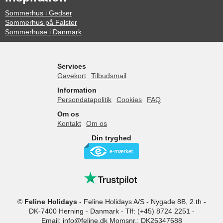
Sommerhus i Gedser
Sommerhus på Falster
Sommerhuse i Danmark
Services
Gavekort
Tilbudsmail
Information
Persondatapolitik
Cookies
FAQ
Om os
Kontakt
Om os
Din tryghed
©
Feline Holidays
-
Feline Holidays A/S
-
Nygade 8B, 2.th -
DK-7400
Herning
-
Danmark -
Tlf:
(+45) 8724 2251
-
Email:
info@feline.dk
Momsnr.: DK26347688