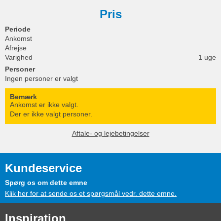
Pris
Periode
Ankomst
Afrejse
Varighed
1 uge
Personer
Ingen personer er valgt
Bemærk
Ankomst er ikke valgt.
Der er ikke valgt personer.
Aftale- og lejebetingelser
Kundeservice
Spørg os om dette emne
Klik her for at sende os et spørgsmål vedr. dette emne.
Inspiration