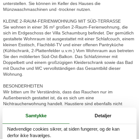
unterstellen. Sie können im Keller des Hauses die
Münzwaschmaschinen und -trockner nutzen.
KLEINE 2-RAUM-FERIENWOHNUNG MIT SÜD-TERRASSE
Sie wohnen in einer 36 m² großen 2-Raum-Ferienwohnung, die
sich im Erdgeschoss der Villa Schaumburg befindet. Der gemütlich
gestaltete Wohnraum ist ausgestattet mit einer Schlafcouch, einem
kleinen Esstisch, Flachbild-TV und einer offenen Pantryküche
(Kühlschrank, 2-Plattenfelder u.v.m.) Vom Wohnraum aus betreten
Sie den möblierten Süd-Ost-Balkon. Das Schlafzimmer mit
Doppelbett und einem großzügigen Kleiderschrank sowie das Bad
mit Dusche und WC vervollständigen das Gesamtbild dieser
Wohnung.
BESONDERHEITEN
Wir bitten um Ihr Verständnis, dass das Rauchen nur im
Außenbereich gestattet ist, da es sich um eine
Nichtraucherwohnung handelt. Haustiere sind ebenfalls nicht
gewünscht.
Samtykke
Detaljer
Im Mietpreis sind alle Nebenkosten wie Strom, Wasser und
Heizungskosten enthalten. Bettwäsche und Handtücher sind pro
Nødvendige cookies sikrer, at siden fungerer, og de kan
Person mietbar. Bitte bestellen Sie rechtzeitig vor, sodass wir das
derfor ikke fravælges.
Wäschepaket vor Ihrer Anreise in der Wohnung für Sie bereitlegen