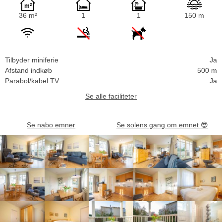
36 m²
1
1
150 m
Tilbyder miniferie
Ja
Afstand indkøb
500 m
Parabol/kabel TV
Ja
Se alle faciliteter
Se nabo emner
Se solens gang om emnet
😎