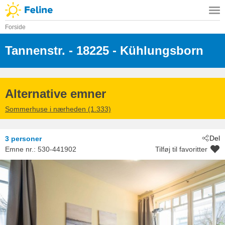
Forside
Tannenstr.
 - 18225
 - Kühlungsborn
Alternative emner
Sommerhuse i nærheden (1.333)
Del
3 personer
Emne nr.:
530-441902
Tilføj til favoritter