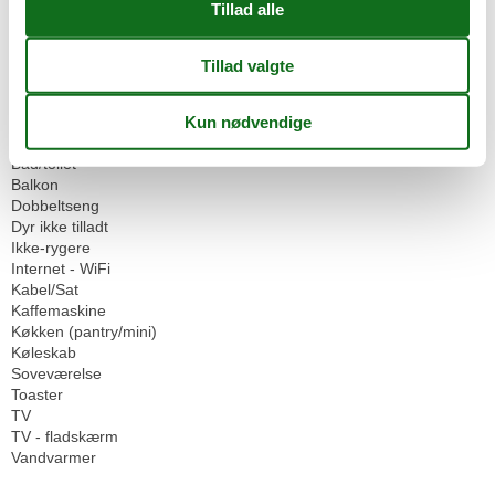
Indkvartering Faciliteter
Ikke-ryger hus
Internet i det offentlige område
Omgivende faciliteter
Parkeringsplads
Servicefaciliteter
Bad/toilet
Balkon
Dobbeltseng
Dyr ikke tilladt
Ikke-rygere
Internet - WiFi
Kabel/Sat
Kaffemaskine
Køkken (pantry/mini)
Køleskab
Soveværelse
Toaster
TV
TV - fladskærm
Vandvarmer