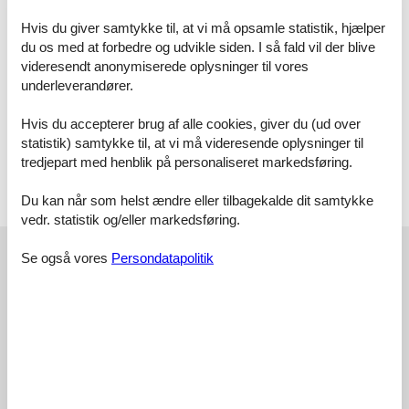
können. Als Zusatzleistung steht Ihnen eine Internetnutzung über
Hvis du giver samtykke til, at vi må opsamle statistik, hjælper
WLAN kostenfrei zur Verfügung, wobei gem. AGB keine Haftung bei
du os med at forbedre og udvikle siden. I så fald vil der blive
etwaigen Störungen erfolgt.
videresendt anonymiserede oplysninger til vores
underleverandører.
Gästen dieser Ferienwohnung steht ein kostenloser Pkw-Stellplatz
(Nr. 3) zur Verfügung. Ihre mitgebrachten oder ausgeliehenen
Fahrräder können Sie im Fahrradkeller sicher abstellen.
Hvis du accepterer brug af alle cookies, giver du (ud over
Waschmaschine und Trockner befinden sich ebenfalls im Keller des
statistik) samtykke til, at vi må videresende oplysninger til
Hauses und können gegen Gebühr genutzt werden.
tredjepart med henblik på personaliseret markedsføring.
Vor Ort
Du kan når som helst ændre eller tilbagekalde dit samtykke
Kurtaxe
vedr. statistik og/eller markedsføring.
Eksterne anmeldelser
Se også vores
Persondatapolitik
Vores gæsteanmeldelser
Eksterne anmeldelser
4,6
Faciliteter:
4,0